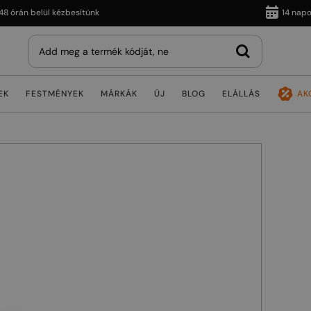
án belül kézbesítünk
14 napos vis
EK
FESTMÉNYEK
MÁRKÁK
ÚJ
BLOG
ELÁLLÁS
AK