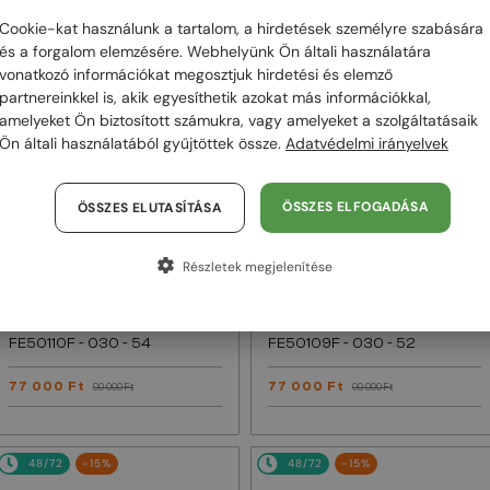
Cookie-kat használunk a tartalom, a hirdetések személyre szabására
48/72
-15%
48/72
-15%
és a forgalom elemzésére. Webhelyünk Ön általi használatára
vonatkozó információkat megosztjuk hirdetési és elemző
partnereinkkel is, akik egyesíthetik azokat más információkkal,
amelyeket Ön biztosított számukra, vagy amelyeket a szolgáltatásaik
Ön általi használatából gyűjtöttek össze.
Adatvédelmi irányelvek
ÖSSZES ELFOGADÁSA
ÖSSZES ELUTASÍTÁSA
Részletek megjelenítése
EGYFÓKUSZÚ LENCSÉVEL PLUSZ 25
EGYFÓKUSZÚ LENCSÉVEL PLUSZ 25
000 FT
000 FT
—
—
Fendi
Optikai keretek
Fendi
Optikai keretek
FE50110F - 030 - 54
FE50109F - 030 - 52
77 000 Ft
77 000 Ft
90 000 Ft
90 000 Ft
48/72
-15%
48/72
-15%