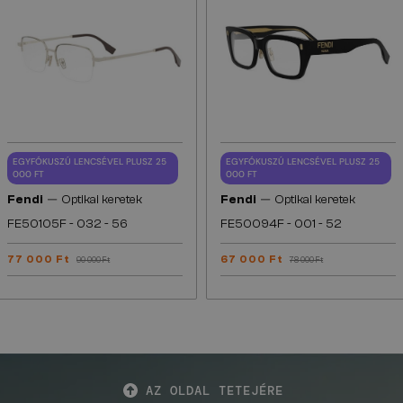
EGYFÓKUSZÚ LENCSÉVEL PLUSZ 25
EGYFÓKUSZÚ LENCSÉVEL PLUSZ 25
000 FT
000 FT
—
—
Fendi
Optikai keretek
Fendi
Optikai keretek
FE50105F - 032 - 56
FE50094F - 001 - 52
77 000 Ft
67 000 Ft
90 000 Ft
78 000 Ft
AZ OLDAL TETEJÉRE