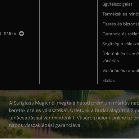
ügyfélszolgálat
Termékek és minő
Fizetés és biztons
Garancia és rekla
S MÁRKA
Segítség a válasz
Üzletünk és szemé
vásárlás
Vásárlás és rende
Elállás
A Sunglass Magicnél megtalálhatod prémium márkás nap
keretek széles választékát. Üzletünk a Budai alagúttól 2 pe
tanácsadással vár mindenkit. Vásárolj nálunk online az or
napos visszaküldési garanciával.