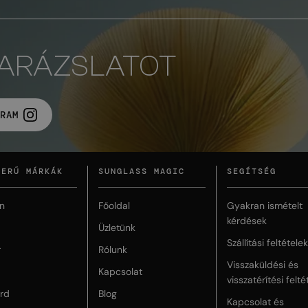
VARÁZSLATOT
RAM
ZERŰ MÁRKÁK
SUNGLASS MAGIC
SEGÍTSÉG
n
Főoldal
Gyakran ismételt
kérdések
Üzletünk
Szállítási feltételek
r
Rólunk
Visszaküldési és
Kapcsolat
visszatérítési felté
rd
Blog
Kapcsolat és