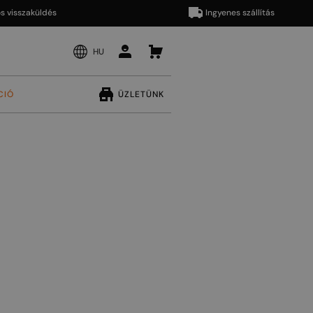
szaküldés
Ingyenes szállítás
HU
CIÓ
ÜZLETÜNK