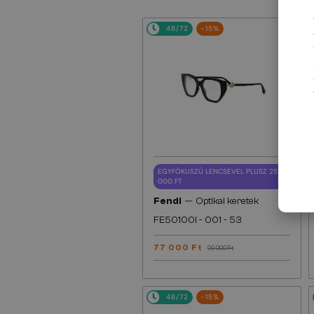
48/72
-15%
EGYFÓKUSZÚ LENCSÉVEL PLUSZ 25
000 FT
—
Fendi
Optikai keretek
FE50100I - 001 - 53
77 000 Ft
90 000 Ft
48/72
-15%