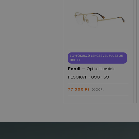
EGYFÓKUSZÚ LENCSÉVEL PLUSZ 25
000 FT
—
Fendi
Optikai keretek
FE50107F - 030 - 53
77 000 Ft
90 000 Ft