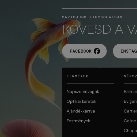
MARADJUNK KAPCSOLATBAN
KÖVESD A 
FACEBOOK
INSTAG
TERMÉKEK
NÉPS
Napszemüvegek
Balmai
Optikai keretek
Bvlgari
Ajándékkártya
Cartie
Festmények
Celine
Chopa