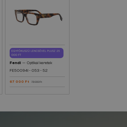
EGYFÓKUSZÚ LENCSÉVEL PLUSZ 25
000 FT
—
Fendi
Optikai keretek
FE50094I - 053 - 52
67 000 Ft
78 000 Ft