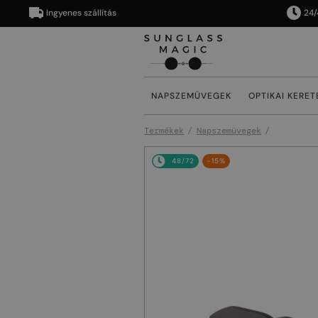
Ingyenes szállítás
24/48 ór
NAPSZEMÜVEGEK
OPTIKAI KERET
Termékek
Napszemüvegek
48/72
-15%