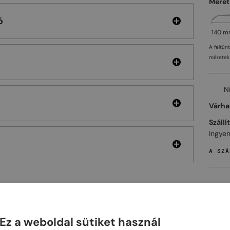
Méret
ó
140 
A feltün
méretek 
N
Várhat
Szállí
Ingyen
A SZÁ
ELHET
Ez a weboldal sütiket használ