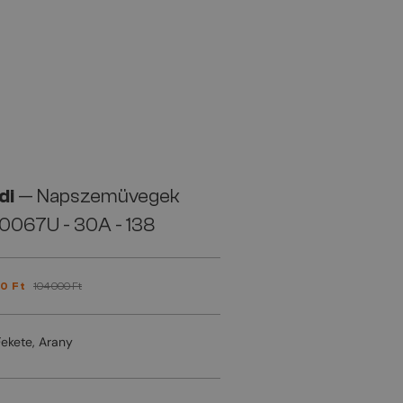
di
— Napszemüvegek
0067U - 30A - 138
0 Ft
104 000 Ft
Fekete, Arany