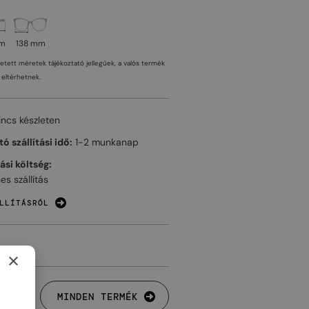
mm
138 mm
tetett méretek tájékoztató jellegűek, a valós termék
eltérhetnek.
incs készleten
ó szállítási idő:
1-2 munkanap
tási költség:
es szállítás
LLÍTÁSRÓL
×
MINDEN TERMÉK