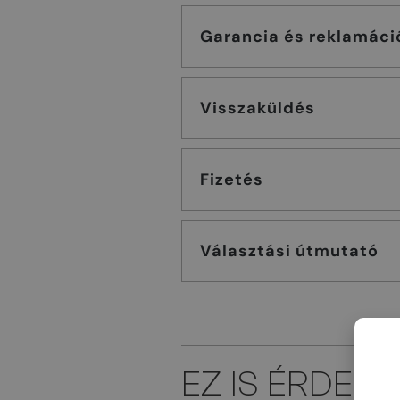
Garancia és reklamáci
Visszaküldés
Fizetés
Választási útmutató
EZ IS ÉRDEK