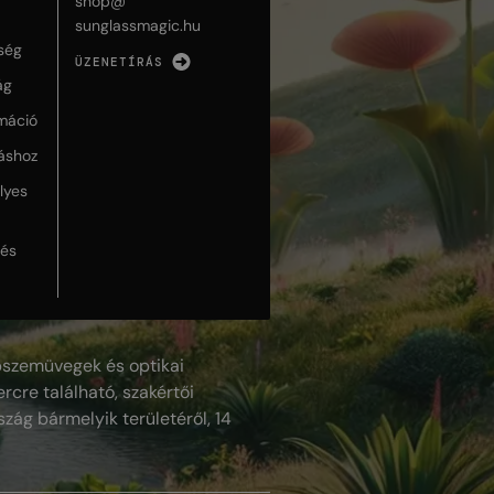
shop@
sunglassmagic.hu
ség
ÜZENETÍRÁS
ág
máció
táshoz
lyes
lés
szemüvegek és optikai
rcre található, szakértői
szág bármelyik területéről, 14