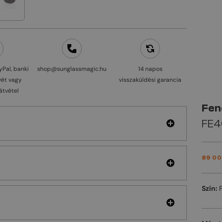
yPal, banki
shop@sunglassmagic.hu
14 napos
vét vagy
visszaküldési garancia
átvétel
Fen
FE4
89 00
Szín: