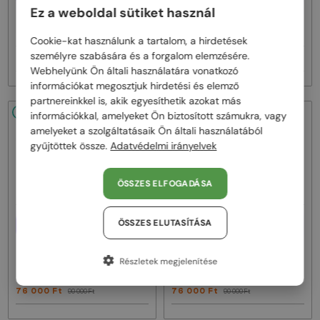
Ez a weboldal sütiket használ
—
—
Fendi
Optikai keretek
Fendi
Optikai keretek
FE50100I - 001 - 53
FE50110F - 030 - 54
Cookie-kat használunk a tartalom, a hirdetések
személyre szabására és a forgalom elemzésére.
76 000 Ft
76 000 Ft
90 000 Ft
90 000 Ft
Webhelyünk Ön általi használatára vonatkozó
információkat megosztjuk hirdetési és elemző
partnereinkkel is, akik egyesíthetik azokat más
48/72
-15%
48/72
-15%
információkkal, amelyeket Ön biztosított számukra, vagy
amelyeket a szolgáltatásaik Ön általi használatából
gyűjtöttek össze.
Adatvédelmi irányelvek
ÖSSZES ELFOGADÁSA
EGYFÓKUSZÚ LENCSÉVEL PLUSZ
EGYFÓKUSZÚ LENCSÉVEL PLUSZ
ÖSSZES ELUTASÍTÁSA
25 000 FT
25 000 FT
—
—
Fendi
Optikai keretek
Fendi
Optikai keretek
Részletek megjelenítése
FE50109F - 030 - 52
FE50109F - 016 - 52
76 000 Ft
76 000 Ft
90 000 Ft
90 000 Ft