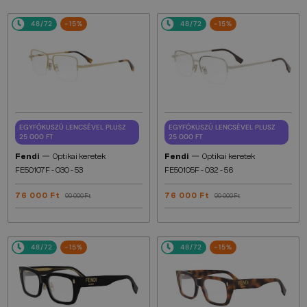
48/72
-15%
48/72
-15%
EGYFÓKUSZÚ LENCSÉVEL PLUSZ
EGYFÓKUSZÚ LENCSÉVEL PLUSZ
25 000 FT
25 000 FT
—
—
Fendi
Optikai keretek
Fendi
Optikai keretek
FE50107F - 030 - 53
FE50105F - 032 - 56
76 000 Ft
76 000 Ft
90 000 Ft
90 000 Ft
48/72
-15%
48/72
-15%