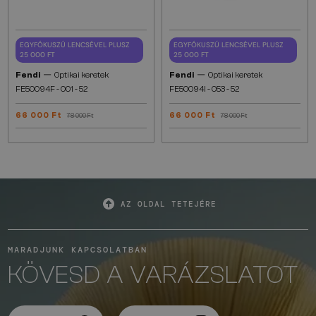
EGYFÓKUSZÚ LENCSÉVEL PLUSZ
EGYFÓKUSZÚ LENCSÉVEL PLUSZ
25 000 FT
25 000 FT
—
—
Fendi
Optikai keretek
Fendi
Optikai keretek
FE50094F - 001 - 52
FE50094I - 053 - 52
66 000 Ft
66 000 Ft
78 000 Ft
78 000 Ft
AZ OLDAL TETEJÉRE
MARADJUNK KAPCSOLATBAN
KÖVESD A VARÁZSLATOT