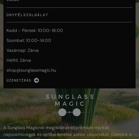
ÜGYFÉLSZOLGÁLAT
Kedd - Péntek: 10:00-18:00
Szombat: 10:00-14:00
Vasárnap: Zárva
Hétfő: Zárva
shop@
sunglassmagic.hu
ÜZENETÍRÁS
A Sunglass Magicnél megtalálhatod prémium márkás
napszemüvegek és optikai keretek széles választékát. Üzletünk a