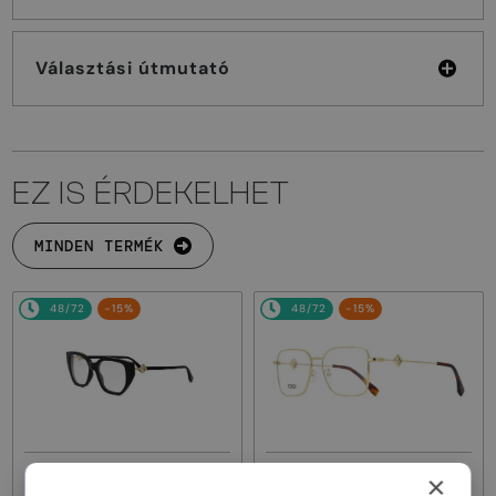
Választási útmutató
EZ IS ÉRDEKELHET
MINDEN TERMÉK
48/72
-15%
48/72
-15%
EGYFÓKUSZÚ LENCSÉVEL PLUSZ
EGYFÓKUSZÚ LENCSÉVEL PLUSZ
×
25 000 FT
25 000 FT