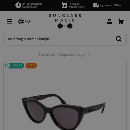
24/48 órán belül
14 napos
Ingyenes szállítás
kézbesítünk
visszaküldés
HU
Termékek
Napszemüvegek
48/72
-15%