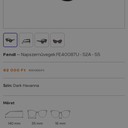
Fendi
— Napszemüvegek FE40087U - 52A - 55
92 000 Ft
109 000 Ft
Szín:
Dark Havanna
Méret
140 mm
55 mm
16 mm