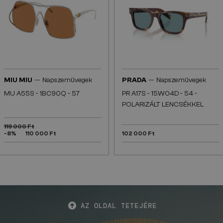
—
—
MIU MIU
Napszemüvegek
PRADA
Napszemüvegek
MU A55S - ​1BC90Q - ​57
PR A17S - 15W04D - 54 -
POLARIZÁLT LENCSÉKKEL
119 000 Ft
-8%
110 000 Ft
102 000 Ft
AZ OLDAL TETEJÉRE