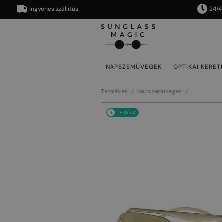
Ingyenes szállítás
24/48 órá
NAPSZEMÜVEGEK
OPTIKAI KERET
Termékek
Napszemüvegek
48/72