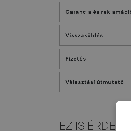
Garancia és reklamáci
Visszaküldés
Fizetés
Választási útmutató
EZ IS ÉRDEK