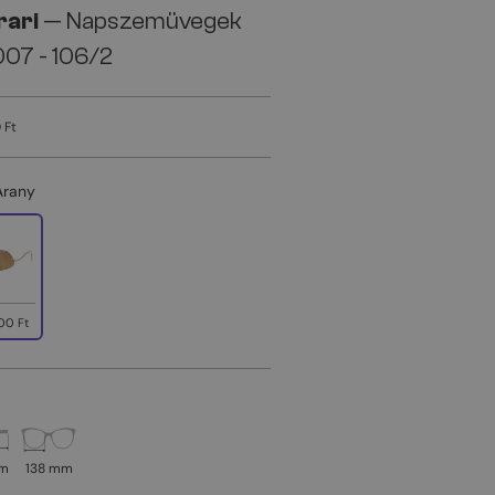
rari
— Napszemüvegek
07 - 106/2
 Ft
Arany
00 Ft
mm
138 mm