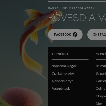
MARADJUNK KAPCSOLATBAN
KÖVESD A 
FACEBOOK
INSTAG
TERMÉKEK
NÉPS
Napszemüvegek
Balmai
Optikai keretek
Bvlgari
Ajándékkártya
Cartie
Festmények
Celine
Chopa
Dior