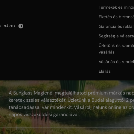
Termékek és minő
Fizetés és biztons
Garancia és rekla
S MÁRKA
Segítség a válasz
Üzletünk és szemé
vásárlás
Vásárlás és rende
Elállás
A Sunglass Magicnél megtalálhatod prémium márkás nap
keretek széles választékát. Üzletünk a Budai alagúttól 2 pe
tanácsadással vár mindenkit. Vásárolj nálunk online az or
napos visszaküldési garanciával.