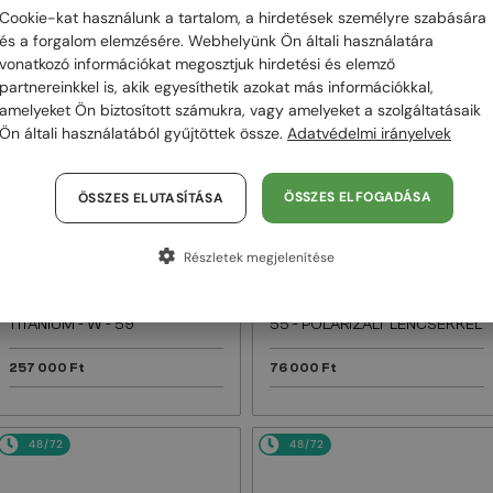
Cookie-kat használunk a tartalom, a hirdetések személyre szabására
és a forgalom elemzésére. Webhelyünk Ön általi használatára
48/72
48/72
vonatkozó információkat megosztjuk hirdetési és elemző
partnereinkkel is, akik egyesíthetik azokat más információkkal,
amelyeket Ön biztosított számukra, vagy amelyeket a szolgáltatásaik
Ön általi használatából gyűjtöttek össze.
Adatvédelmi irányelvek
ÖSSZES ELFOGADÁSA
ÖSSZES ELUTASÍTÁSA
Részletek megjelenítése
—
—
Dita
Napszemüvegek
Maui Jim
Napszemüvegek
MACH ONE DRX-2030
MJ0647SA KU'IKAHI AF - 001 -
TITANIUM - W - 59
55 - POLARIZÁLT LENCSÉKKEL
257 000 Ft
76 000 Ft
48/72
48/72