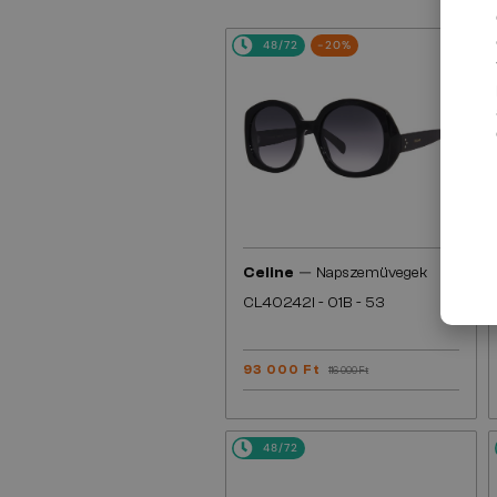
48/72
-20%
—
Celine
Napszemüvegek
CL40242I - 01B - 53
93 000 Ft
116 000 Ft
48/72