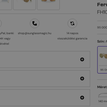
Fer
FH10
95 000
yPal, banki
shop@sunglassmagic.hu
14 napos
vét vagy
visszaküldési garancia
Szín:
átvétel
95 0
Méret
140 