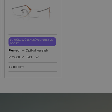
EGYFÓKUSZÚ LENCSÉVEL PLUSZ 25
000 FT
—
Persol
Optikai keretek
PO1030V - 513 - 57
72 000 Ft