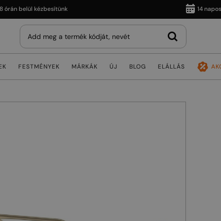
n belül kézbesítünk
14 napos viss
EK
FESTMÉNYEK
MÁRKÁK
ÚJ
BLOG
ELÁLLÁS
AK