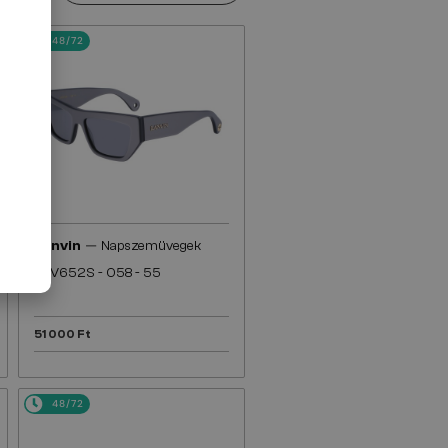
48/72
—
Lanvin
Napszemüvegek
LNV652S - 058 - 55
51 000 Ft
48/72