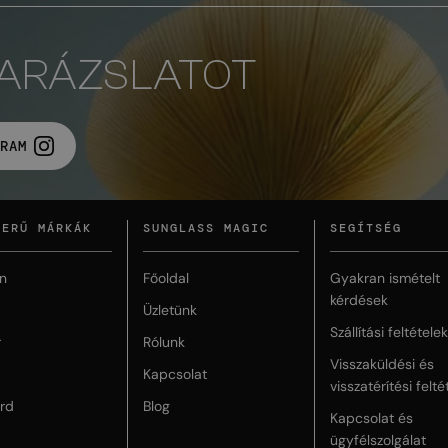
VARÁZSLATOT
RAM
ZERŰ MÁRKÁK
SUNGLASS MAGIC
SEGÍTSÉG
n
Főoldal
Gyakran ismételt
kérdések
Üzletünk
Szállítási feltételek
r
Rólunk
Visszaküldési és
Kapcsolat
visszatérítési felté
rd
Blog
Kapcsolat és
ügyfélszolgálat