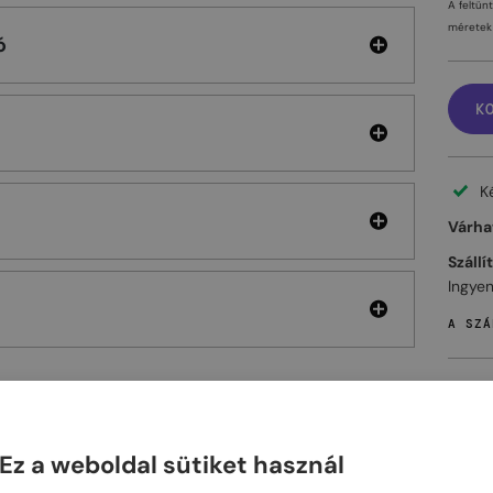
A feltün
méretek 
ó
K
K
Várhat
Szállí
Ingyen
A SZÁ
ELHET
Ez a weboldal sütiket használ