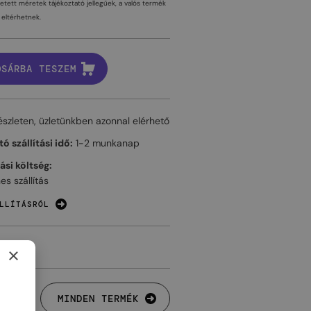
tetett méretek tájékoztató jellegűek, a valós termék
eltérhetnek.
OSÁRBA TESZEM
észleten, üzletünkben azonnal elérhető
ó szállítási idő:
1-2 munkanap
tási költség:
es szállítás
LLÍTÁSRÓL
×
MINDEN TERMÉK