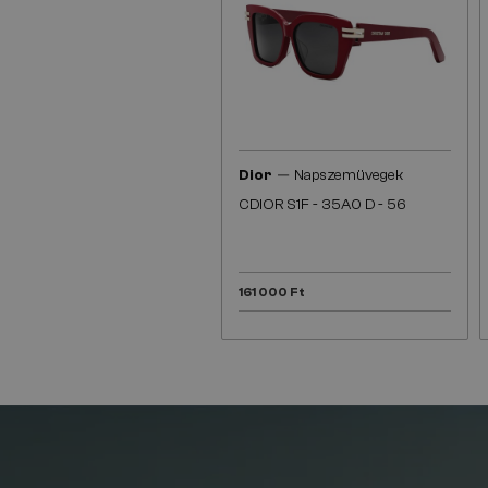
—
Dior
Napszemüvegek
CDIOR S1F - 35A0 D - 56
161 000 Ft