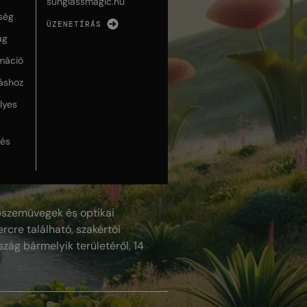
sunglassmagic.hu
ség
ÜZENETÍRÁS
ág
máció
táshoz
lyes
lés
szemüvegek és optikai
rcre található, szakértői
szág bármelyik területéről, 14