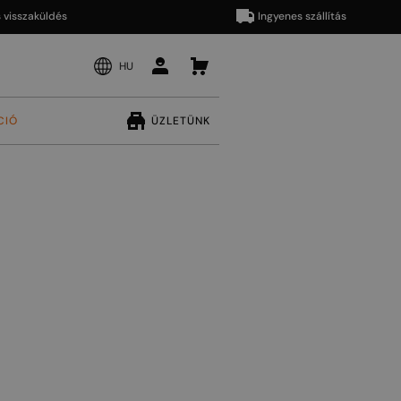
zaküldés
Ingyenes szállítás
HU
CIÓ
ÜZLETÜNK