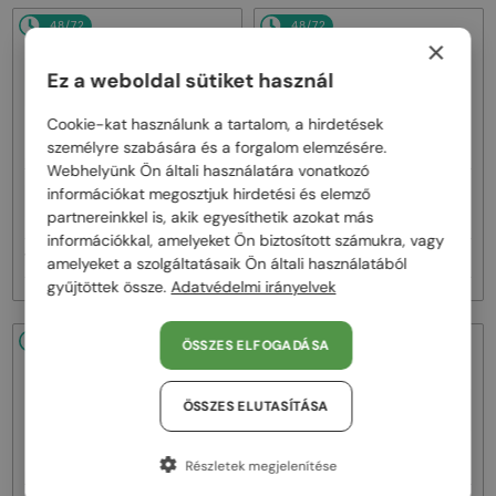
48/72
48/72
×
Ez a weboldal sütiket használ
Cookie-kat használunk a tartalom, a hirdetések
személyre szabására és a forgalom elemzésére.
Webhelyünk Ön általi használatára vonatkozó
—
—
információkat megosztjuk hirdetési és elemző
Fred
Napszemüvegek
Fred
Napszemüvegek
partnereinkkel is, akik egyesíthetik azokat más
FG40066U - 30W - 60
FG40064U - 30G - 59
információkkal, amelyeket Ön biztosított számukra, vagy
182 000 Ft
188 000 Ft
amelyeket a szolgáltatásaik Ön általi használatából
gyűjtöttek össze.
Adatvédelmi irányelvek
48/72
48/72
ÖSSZES ELFOGADÁSA
ÖSSZES ELUTASÍTÁSA
Részletek megjelenítése