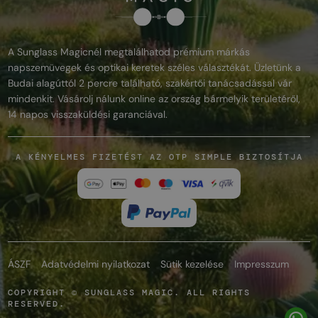
A Sunglass Magicnél megtalálhatod prémium márkás
napszemüvegek és optikai keretek széles választékát. Üzletünk a
Budai alagúttól 2 percre található, szakértői tanácsadással vár
mindenkit. Vásárolj nálunk online az ország bármelyik területéről,
14 napos visszaküldési garanciával.
A KÉNYELMES FIZETÉST AZ OTP SIMPLE BIZTOSÍTJA
ÁSZF
Adatvédelmi nyilatkozat
Sütik kezelése
Impresszum
COPYRIGHT © SUNGLASS MAGIC. ALL RIGHTS
RESERVED.