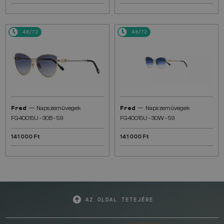
48/72
48/72
—
—
Fred
Napszemüvegek
Fred
Napszemüvegek
FG40015U - 30B - 59
FG40015U - 30W - 59
141 000 Ft
141 000 Ft
AZ OLDAL TETEJÉRE