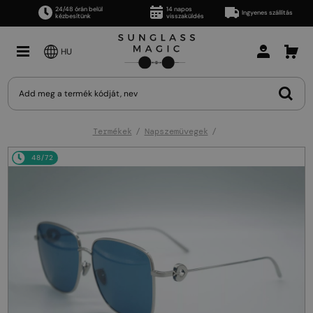
24/48 órán belül
14 napos
Ingyenes szállítás
kézbesítünk
visszaküldés
HU
Termékek
Napszemüvegek
48/72