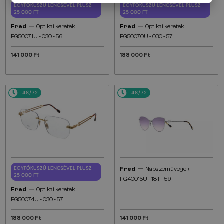
EGYFÓKUSZÚ LENCSÉVEL PLUSZ
EGYFÓKUSZÚ LENCSÉVEL PLUSZ
25 000 FT
25 000 FT
—
—
Fred
Optikai keretek
Fred
Optikai keretek
FG50071U - 030 - 56
FG50070U - 030 - 57
141 000 Ft
188 000 Ft
48/72
48/72
—
EGYFÓKUSZÚ LENCSÉVEL PLUSZ
Fred
Napszemüvegek
25 000 FT
FG40015U - 18T - 59
—
Fred
Optikai keretek
FG50074U - 030 - 57
188 000 Ft
141 000 Ft