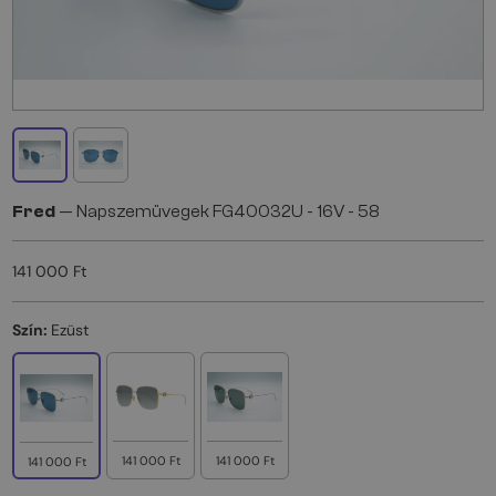
Fred
— Napszemüvegek FG40032U - 16V - 58
141 000 Ft
Szín:
Ezüst
141 000 Ft
141 000 Ft
141 000 Ft