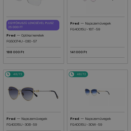
—
EGYFÓKUSZÚ LENCSÉVEL PLUSZ
Fred
Napszemüvegek
25 000 FT
FG40015U - 18T - 59
—
Fred
Optikai keretek
FG50074U - 030 - 57
188 000 Ft
141 000 Ft
48/72
48/72
—
—
Fred
Napszemüvegek
Fred
Napszemüvegek
FG40015U - 30B - 59
FG40015U - 30W - 59