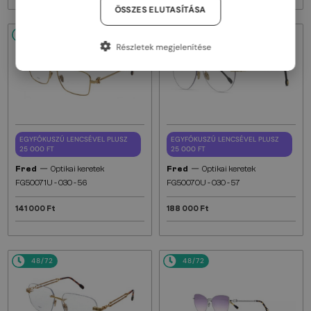
ÖSSZES ELUTASÍTÁSA
48/72
48/72
Részletek megjelenítése
EGYFÓKUSZÚ LENCSÉVEL PLUSZ
EGYFÓKUSZÚ LENCSÉVEL PLUSZ
25 000 FT
25 000 FT
—
—
Fred
Optikai keretek
Fred
Optikai keretek
FG50071U - 030 - 56
FG50070U - 030 - 57
141 000 Ft
188 000 Ft
48/72
48/72