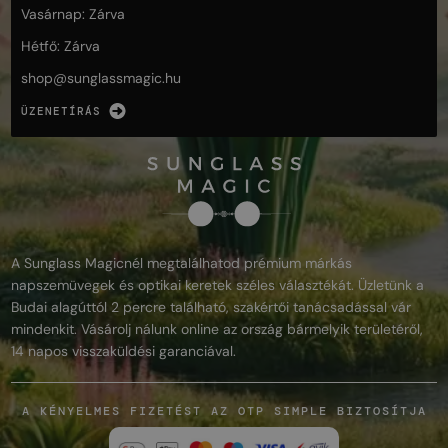
Vasárnap: Zárva
Hétfő: Zárva
shop@
sunglassmagic.hu
ÜZENETÍRÁS
A Sunglass Magicnél megtalálhatod prémium márkás
napszemüvegek és optikai keretek széles választékát. Üzletünk a
Budai alagúttól 2 percre található, szakértői tanácsadással vár
mindenkit. Vásárolj nálunk online az ország bármelyik területéről,
14 napos visszaküldési garanciával.
A KÉNYELMES FIZETÉST AZ OTP SIMPLE BIZTOSÍTJA