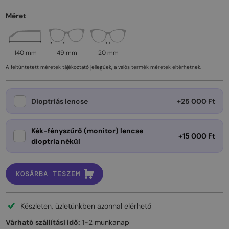
Méret
140 mm
49 mm
20 mm
A feltüntetett méretek tájékoztató jellegűek, a valós termék méretek eltérhetnek.
Dioptriás lencse
+25 000 Ft
Kék-fényszűrő (monitor) lencse
+15 000 Ft
dioptria nékül
KOSÁRBA TESZEM
Készleten, üzletünkben azonnal elérhető
Várható szállítási idő:
1-2 munkanap