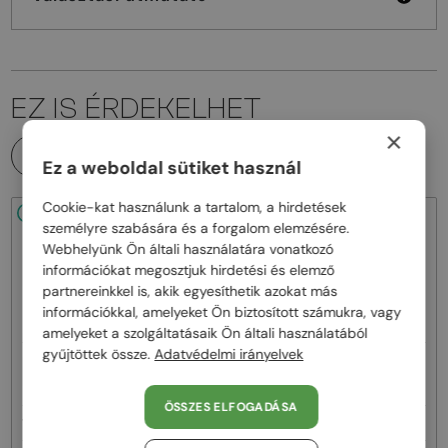
EZ IS ÉRDEKELHET
×
MINDEN TERMÉK
Ez a weboldal sütiket használ
Cookie-kat használunk a tartalom, a hirdetések
48/72
48/72
személyre szabására és a forgalom elemzésére.
Webhelyünk Ön általi használatára vonatkozó
információkat megosztjuk hirdetési és elemző
partnereinkkel is, akik egyesíthetik azokat más
információkkal, amelyeket Ön biztosított számukra, vagy
amelyeket a szolgáltatásaik Ön általi használatából
gyűjtöttek össze.
Adatvédelmi irányelvek
—
—
Fred
Napszemüvegek
Fred
Napszemüvegek
FG40066U - 30W - 60
FG40064U - 30G - 59
ÖSSZES ELFOGADÁSA
182 000 Ft
188 000 Ft