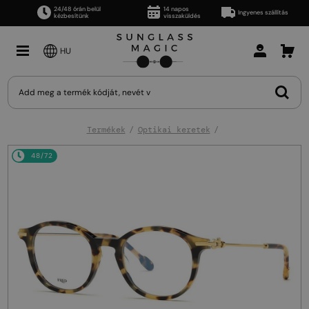
24/48 órán belül
14 napos
Ingyenes szállítás
kézbesítünk
visszaküldés
HU
Termékek
Optikai keretek
48/72