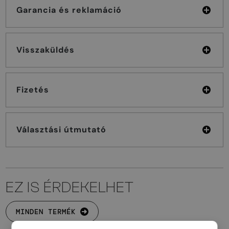
Garancia és reklamáció
Visszaküldés
Fizetés
Választási útmutató
EZ IS ÉRDEKELHET
MINDEN TERMÉK