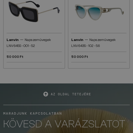
—
—
Lanvin
Napszemüvegek
Lanvin
Napszemüvegek
LNV645S - 001 - 52
LNV643S - 102 - 56
50 000 Ft
50 000 Ft
AZ OLDAL TETEJÉRE
MARADJUNK KAPCSOLATBAN
KÖVESD A VARÁZSLATOT