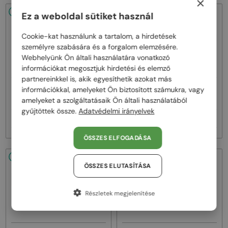
×
48/72
48/72
Ez a weboldal sütiket használ
Cookie-kat használunk a tartalom, a hirdetések
személyre szabására és a forgalom elemzésére.
Webhelyünk Ön általi használatára vonatkozó
információkat megosztjuk hirdetési és elemző
partnereinkkel is, akik egyesíthetik azokat más
—
—
információkkal, amelyeket Ön biztosított számukra, vagy
Lanvin
Napszemüvegek
Lanvin
Napszemüvegek
LNV652S - 058 - 55
LNV652S - 001 - 55
amelyeket a szolgáltatásaik Ön általi használatából
gyűjtöttek össze.
Adatvédelmi irányelvek
50 000 Ft
50 000 Ft
ÖSSZES ELFOGADÁSA
48/72
48/72
ÖSSZES ELUTASÍTÁSA
Részletek megjelenítése