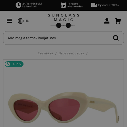
24/48 órán belül
14 napos
Ingyenes szállítás
kézbesítünk
visszaküldés
HU
Termékek
Napszemüvegek
48/72