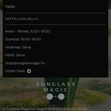
Elállás
ÜGYFÉLSZOLGÁLAT
Kedd - Péntek: 10:00-18:00
Szombat: 10:00-14:00
Vasárnap: Zárva
Hétfő: Zárva
shop@
sunglassmagic.hu
ÜZENETÍRÁS
A Sunglass Magicnél megtalálhatod prémium márkás