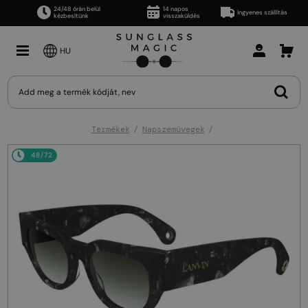
24/48 órán belül
14 napos
Ingyenes szállítás
kézbesítünk
visszaküldés
HU
Termékek
Napszemüvegek
48/72