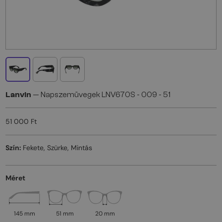
Lanvin
— Napszemüvegek LNV670S - 009 - 51
51 000 Ft
Szín:
Fekete, Szürke, Mintás
Méret
145 mm
51 mm
20 mm