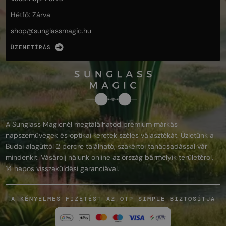
Hétfő: Zárva
shop@
sunglassmagic.hu
ÜZENETÍRÁS
A Sunglass Magicnél megtalálhatod prémium márkás
napszemüvegek és optikai keretek széles választékát. Üzletünk a
Budai alagúttól 2 percre található, szakértői tanácsadással vár
mindenkit. Vásárolj nálunk online az ország bármelyik területéről,
14 napos visszaküldési garanciával.
A KÉNYELMES FIZETÉST AZ OTP SIMPLE BIZTOSÍTJA