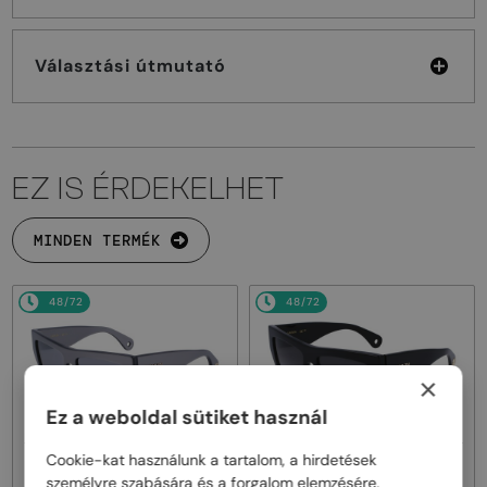
Választási útmutató
EZ IS ÉRDEKELHET
MINDEN TERMÉK
48/72
48/72
×
Ez a weboldal sütiket használ
Cookie-kat használunk a tartalom, a hirdetések
—
—
Lanvin
Napszemüvegek
Lanvin
Napszemüvegek
személyre szabására és a forgalom elemzésére.