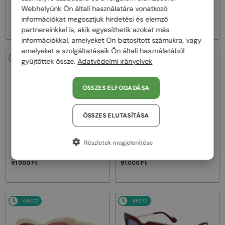
LNV652S - 058 - 55
LNV652S - 001 - 55
Webhelyünk Ön általi használatára vonatkozó
információkat megosztjuk hirdetési és elemző
51 000 Ft
51 000 Ft
partnereinkkel is, akik egyesíthetik azokat más
információkkal, amelyeket Ön biztosított számukra, vagy
amelyeket a szolgáltatásaik Ön általi használatából
48/72
48/72
gyűjtöttek össze.
Adatvédelmi irányelvek
ÖSSZES ELFOGADÁSA
ÖSSZES ELUTASÍTÁSA
—
—
Lanvin
Napszemüvegek
Lanvin
Napszemüvegek
Részletek megjelenítése
LNV649S - 234 - 50
LNV648S - 604 - 53
51 000 Ft
51 000 Ft
48/72
48/72