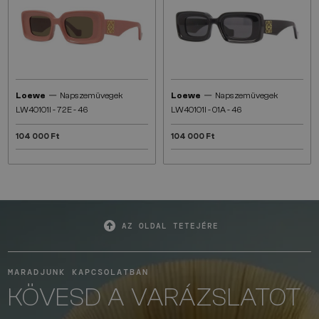
—
—
Loewe
Napszemüvegek
Loewe
Napszemüvegek
LW40101I - 72E - 46
LW40101I - 01A - 46
104 000 Ft
104 000 Ft
AZ OLDAL TETEJÉRE
MARADJUNK KAPCSOLATBAN
KÖVESD A VARÁZSLATOT