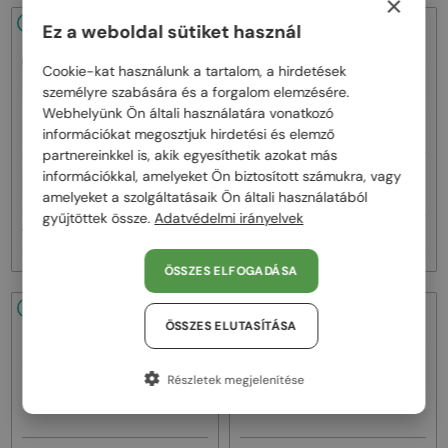
×
48/72
48/72
Ez a weboldal sütiket használ
Cookie-kat használunk a tartalom, a hirdetések
személyre szabására és a forgalom elemzésére.
Webhelyünk Ön általi használatára vonatkozó
információkat megosztjuk hirdetési és elemző
partnereinkkel is, akik egyesíthetik azokat más
—
—
információkkal, amelyeket Ön biztosított számukra, vagy
Loewe
Napszemüvegek
Loewe
Napszemüvegek
LW40036I - 53E - 50
LW40126I - 01A - 49
amelyeket a szolgáltatásaik Ön általi használatából
gyűjtöttek össze.
Adatvédelmi irányelvek
101 000 Ft
82 000 Ft
ÖSSZES ELFOGADÁSA
48/72
48/72
ÖSSZES ELUTASÍTÁSA
Részletek megjelenítése