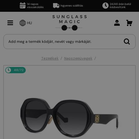
14 napos
24/48 órán belül
Ingyenes szállítás
visszaküldés
kézbesítünk
HU
Termékek
Napszemüvegek
48/72