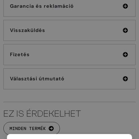
Garancia és reklamáció
Visszaküldés
Fizetés
Választási útmutató
EZ IS ÉRDEKELHET
MINDEN TERMÉK