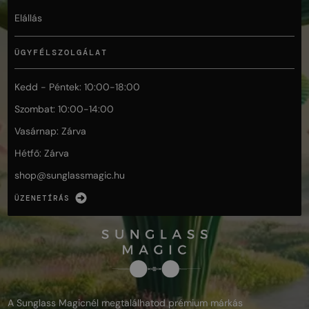
Elállás
ÜGYFÉLSZOLGÁLAT
Kedd - Péntek: 10:00-18:00
Szombat: 10:00-14:00
Vasárnap: Zárva
Hétfő: Zárva
shop@
sunglassmagic.hu
ÜZENETÍRÁS
A Sunglass Magicnél megtalálhatod prémium márkás