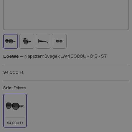
Loewe
— Napszemüvegek LW40080U - 01B - 57
94 000 Ft
Szín:
Fekete
94 000 Ft