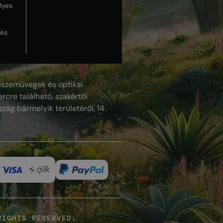
lyes
lés
szemüvegek és optikai
rcre található, szakértői
szág bármelyik területéről, 14
RIGHTS RESERVED.