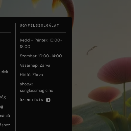
ÜGYFÉLSZOLGÁLAT
Kedd - Péntek: 10:00-
18:00
Szombat: 10:00-14:00
Vasárnap: Zárva
telek
Hétfő: Zárva
shop@
sunglassmagic.hu
ség
ÜZENETÍRÁS
ág
máció
táshoz