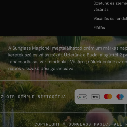
Üzletünk és szemé
vásárlás
Vásárlás és rende
Elállás
A Sunglass Magicnél megtalálhatod prémium márkás nap
keretek széles választékát. Üzletünk a Budai alagúttól 2 pe
tanácsadással vár mindenkit. Vásárolj nálunk online az or
napos visszaküldési garanciával.
AZ OTP SIMPLE BIZTOSÍTJA
COPYRIGHT © SUNGLASS MAGIC. ALL 