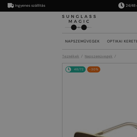
Ingyenes szállítás
24/48 órán 
NAPSZEMÜVEGEK
OPTIKAI KERET
Termékek
Napszemüvegek
48/72
-30%