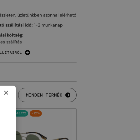
észleten, üzletünkben azonnal elérhető
ó szállítási idő:
1-2 munkanap
tási költség:
es szállítás
LLÍTÁSRÓL
×
MINDEN TERMÉK
48/72
-12%