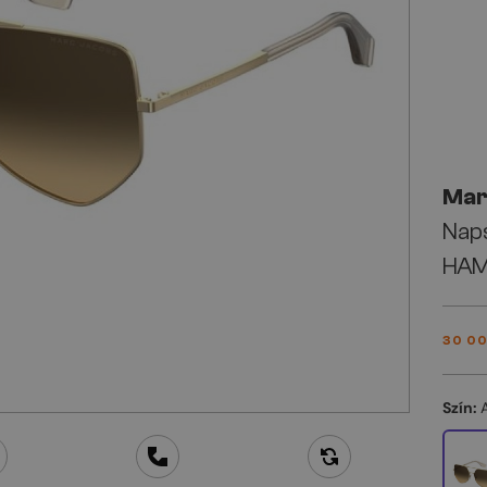
Mar
Nap
HAM
30 00
Szín: