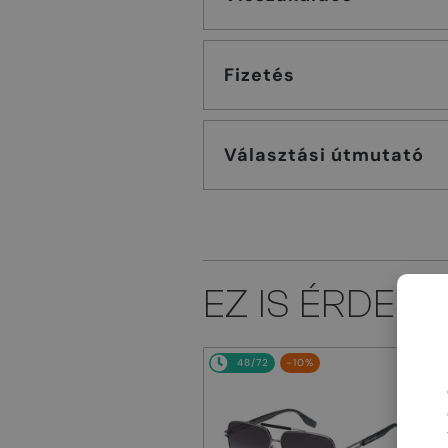
Fizetés
Választási útmutató
EZ IS ÉRDEK
48/72
-10%