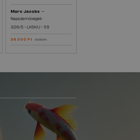
—
Marc Jacobs
Napszemüvegek
326/S - LKSKU - 59
36 000 Ft
43 000 Ft