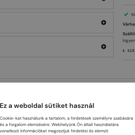
K
Várhat
Szállí
Ingyen
A SZÁ
ELHET
Ez a weboldal sütiket használ
48/72
-30%
48/72
-10%
Cookie-kat használunk a tartalom, a hirdetések személyre szabására
és a forgalom elemzésére. Webhelyünk Ön általi használatára
vonatkozó információkat megosztjuk hirdetési és elemző