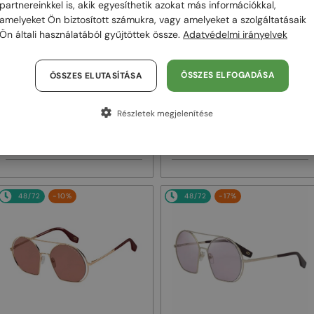
partnereinkkel is, akik egyesíthetik azokat más információkkal,
amelyeket Ön biztosított számukra, vagy amelyeket a szolgáltatásaik
Ön általi használatából gyűjtöttek össze.
Adatvédelmi irányelvek
ÖSSZES ELFOGADÁSA
ÖSSZES ELUTASÍTÁSA
—
—
Marc Jacobs
Marc Jacobs
Napszemüvegek
Napszemüvegek
Részletek megjelenítése
253/S - J5GFQ - 58
263/S - 807VQ - 56
30 000 Ft
39 000 Ft
43 000 Ft
43 000 Ft
48/72
-10%
48/72
-17%