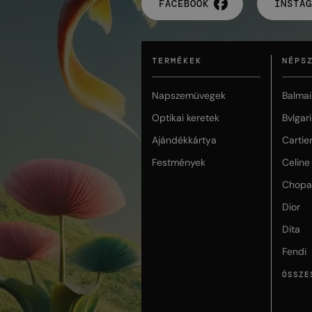
FACEBOOK
INSTAG
TERMÉKEK
NÉPS
Napszemüvegek
Balmai
Optikai keretek
Bvlgari
Ajándékkártya
Cartie
Festmények
Celine
Chopa
Dior
Dita
Fendi
ÖSSZE