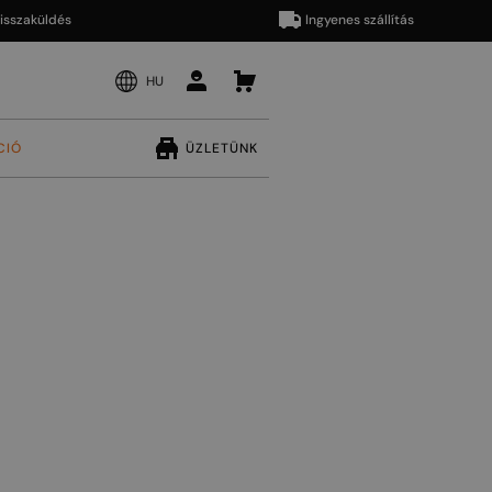
aküldés
Ingyenes szállítás
HU
CIÓ
ÜZLETÜNK