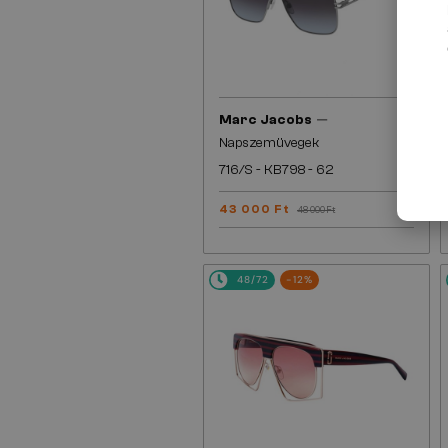
—
Marc Jacobs
Napszemüvegek
716/S - KB798 - 62
43 000 Ft
48 000 Ft
48/72
-12%