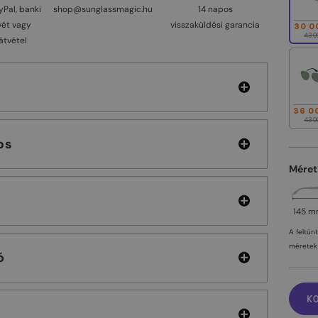
yPal, banki
shop@sunglassmagic.hu
14 napos
vét vagy
visszaküldési garancia
30 0
43 0
átvétel
36 0
43 0
cobs
Méret
145 
A feltün
méretek 
ó
K