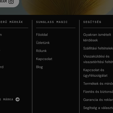
RAM
ZERŰ MÁRKÁK
SUNGLASS MAGIC
SEGÍTSÉG
n
Főoldal
Gyakran ismételt
kérdések
Üzletünk
Szállítási feltételek
r
Rólunk
Visszaküldési és
Kapcsolat
visszatérítési felté
rd
Blog
Kapcsolat és
ügyfélszolgálat
Termékek és minő
Fizetés és biztons
Garancia és rekla
S MÁRKA
Segítség a válasz