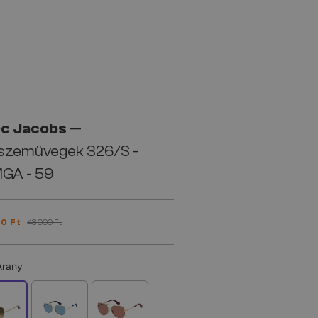
c Jacobs
—
szemüvegek 326/S -
GA - 59
0 Ft
43 000 Ft
Arany