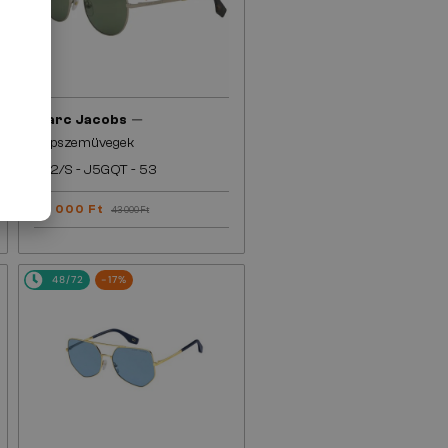
—
Marc Jacobs
Napszemüvegek
272/S - J5GQT - 53
38 000 Ft
43 000 Ft
48/72
-17%