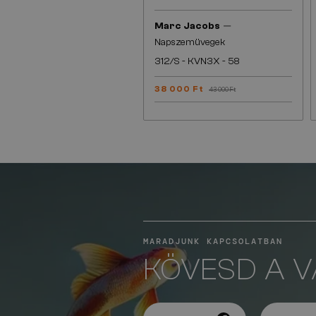
—
Marc Jacobs
Napszemüvegek
312/S - KVN3X - 58
38 000 Ft
43 000 Ft
MARADJUNK KAPCSOLATBAN
KÖVESD A 