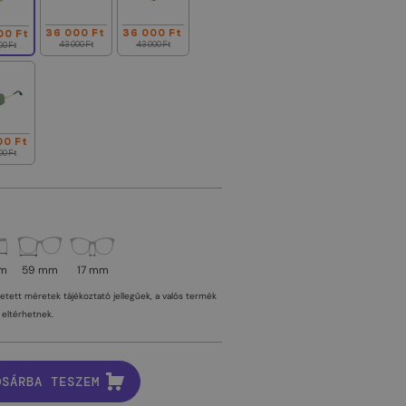
36 000 Ft
36 000 Ft
00 Ft
43 000 Ft
43 000 Ft
00 Ft
00 Ft
00 Ft
mm
59 mm
17 mm
tetett méretek tájékoztató jellegűek, a valós termék
eltérhetnek.
OSÁRBA TESZEM