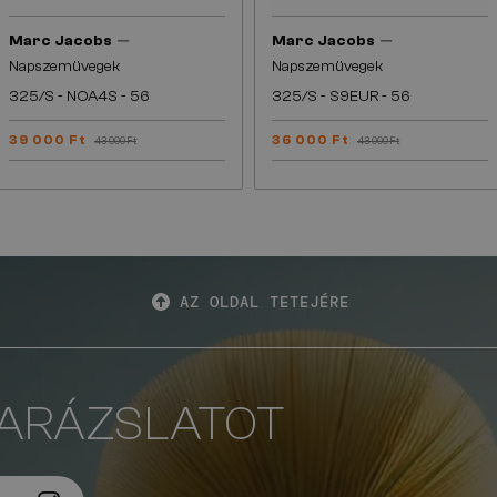
—
—
Marc Jacobs
Marc Jacobs
Napszemüvegek
Napszemüvegek
325/S - NOA4S - 56
325/S - S9EUR - 56
39 000 Ft
36 000 Ft
43 000 Ft
43 000 Ft
AZ OLDAL TETEJÉRE
VARÁZSLATOT