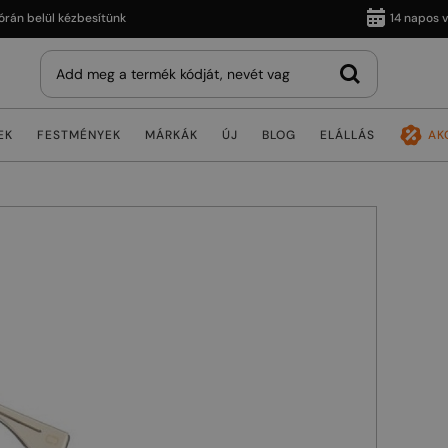
belül kézbesítünk
14 napos vissz
EK
FESTMÉNYEK
MÁRKÁK
ÚJ
BLOG
ELÁLLÁS
AK