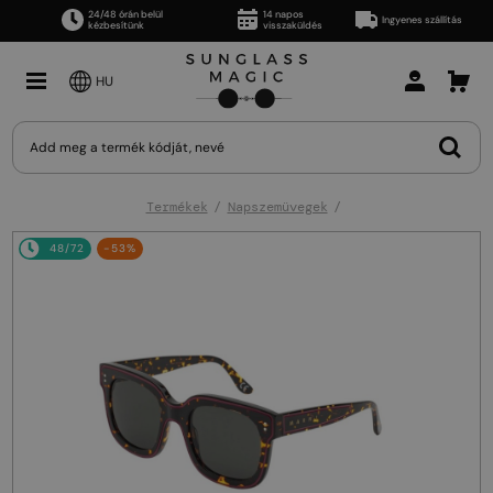
24/48 órán belül
14 napos
Ingyenes szállítás
kézbesítünk
visszaküldés
HU
Termékek
Napszemüvegek
48/72
-53%