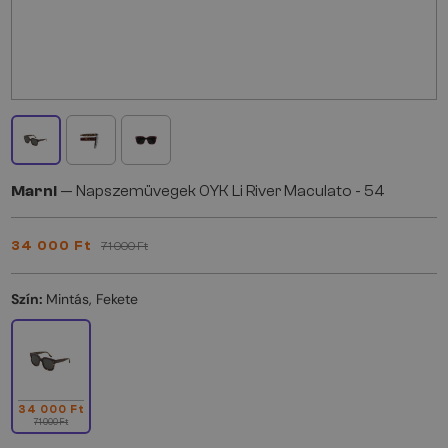
Marni
— Napszemüvegek 0YK Li River Maculato - 54
34 000 Ft
71 000 Ft
Szín:
Mintás, Fekete
34 000 Ft
71 000 Ft