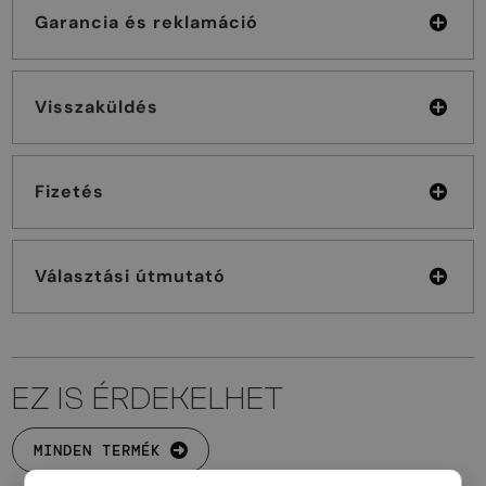
Garancia és reklamáció
Visszaküldés
Fizetés
Választási útmutató
EZ IS ÉRDEKELHET
MINDEN TERMÉK