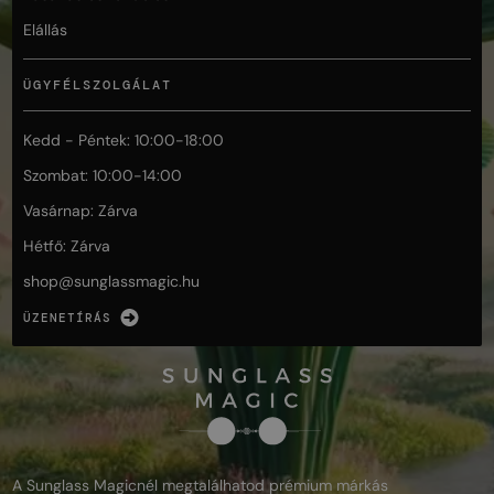
Elállás
ÜGYFÉLSZOLGÁLAT
Kedd - Péntek: 10:00-18:00
Szombat: 10:00-14:00
Vasárnap: Zárva
Hétfő: Zárva
shop@
sunglassmagic.hu
ÜZENETÍRÁS
A Sunglass Magicnél megtalálhatod prémium márkás