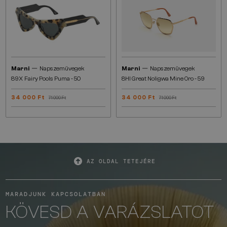
—
—
Marni
Napszemüvegek
Marni
Napszemüvegek
89X Fairy Pools Puma - 50
8HI Great Noligwa Mine Oro - 59
34 000 Ft
34 000 Ft
71 000 Ft
71 000 Ft
AZ OLDAL TETEJÉRE
MARADJUNK KAPCSOLATBAN
KÖVESD A VARÁZSLATOT