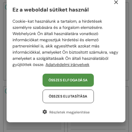
×
48/72
-53%
48/72
-53%
Ez a weboldal sütiket használ
Cookie-kat használunk a tartalom, a hirdetések
személyre szabására és a forgalom elemzésére.
Webhelyünk Ön általi használatára vonatkozó
információkat megosztjuk hirdetési és elemző
partnereinkkel is, akik egyesíthetik azokat más
—
—
információkkal, amelyeket Ön biztosított számukra, vagy
Marni
Napszemüvegek
Marni
Napszemüvegek
amelyeket a szolgáltatásaik Ön általi használatából
ME641S - 218 - 54
ME641S - 212 - 54
gyűjtöttek össze.
Adatvédelmi irányelvek
34 000 Ft
34 000 Ft
71 000 Ft
71 000 Ft
ÖSSZES ELFOGADÁSA
48/72
-53%
48/72
-53%
ÖSSZES ELUTASÍTÁSA
Részletek megjelenítése