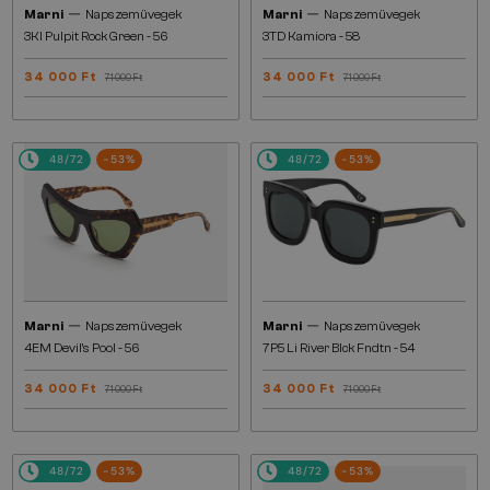
—
—
Marni
Napszemüvegek
Marni
Napszemüvegek
3KI Pulpit Rock Green - 56
3TD Kamiora - 58
34 000 Ft
34 000 Ft
71 000 Ft
71 000 Ft
48/72
-53%
48/72
-53%
—
—
Marni
Napszemüvegek
Marni
Napszemüvegek
4EM Devil's Pool - 56
7P5 Li River Blck Fndtn - 54
34 000 Ft
34 000 Ft
71 000 Ft
71 000 Ft
48/72
-53%
48/72
-53%