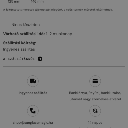
125 mm
146 mm
A feltüntetett méretek tájékoztató jellegűek, a valós termék méretek eltérhetnek.
Nincs készleten
Várható szállítási idő:
1-2 munkanap
Szállítási költség:
Ingyenes szállítás
A SZÁLLÍTÁSRÓL
Ingyenes szállítás
Bankkártya, PayPal, banki utalás,
utánvét vagy személyes átvétel
shop@sunglassmagic.hu
14 napos