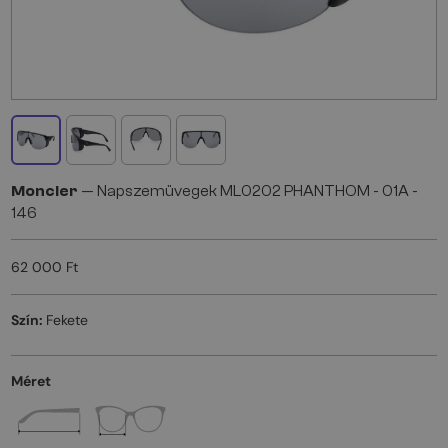
Moncler
— Napszemüvegek ML0202 PHANTHOM - 01A -
146
62 000 Ft
Szín:
Fekete
Méret