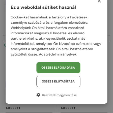
×
EGYFÓKUSZÚ LENCSÉVEL PLUSZ
EGYFÓKUSZÚ LENCSÉVEL PLUSZ
25 000 FT
25 000 FT
Ez a weboldal sütiket használ
—
—
Moncler
Optikai keretek
Moncler
Optikai keretek
ML5081 - 001 - 56
ML5202 - 036 - 56
Cookie-kat használunk a tartalom, a hirdetések
személyre szabására és a forgalom elemzésére.
48 000 Ft
48 000 Ft
Webhelyünk Ön általi használatára vonatkozó
információkat megosztjuk hirdetési és elemző
partnereinkkel is, akik egyesíthetik azokat más
információkkal, amelyeket Ön biztosított számukra, vagy
48/72
48/72
amelyeket a szolgáltatásaik Ön általi használatából
gyűjtöttek össze.
Adatvédelmi irányelvek
ÖSSZES ELFOGADÁSA
ÖSSZES ELUTASÍTÁSA
EGYFÓKUSZÚ LENCSÉVEL PLUSZ
EGYFÓKUSZÚ LENCSÉVEL PLUSZ
25 000 FT
25 000 FT
—
—
Moncler
Optikai keretek
Moncler
Optikai keretek
Részletek megjelenítése
ML5197 - 021 - 54
ML5197 - 001 - 54
48 000 Ft
48 000 Ft