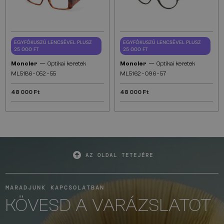
EGYFÓKUSZÚ LENCSÉVEL PLUSZ
EGYFÓKUSZÚ LENCSÉVEL PLUSZ
25 000 FT
25 000 FT
—
—
Moncler
Optikai keretek
Moncler
Optikai keretek
ML5186 - 052 - 55
ML5162 - 096 - 57
48 000 Ft
48 000 Ft
AZ OLDAL TETEJÉRE
MARADJUNK KAPCSOLATBAN
KÖVESD A VARÁZSLATOT