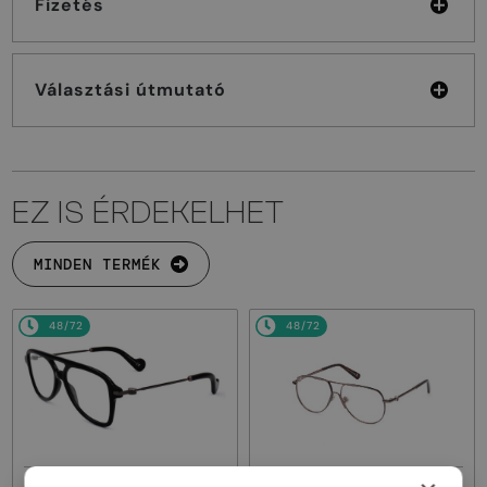
Fizetés
Választási útmutató
EZ IS ÉRDEKELHET
MINDEN TERMÉK
48/72
48/72