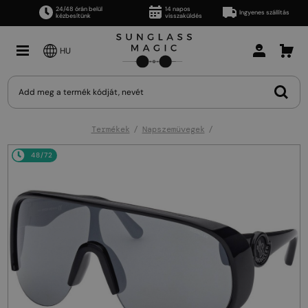
24/48 órán belül
14 napos
Ingyenes szállítás
kézbesítünk
visszaküldés
HU
Termékek
Napszemüvegek
48/72