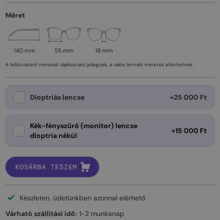
Méret
140 mm
55 mm
18 mm
A feltüntetett méretek tájékoztató jellegűek, a valós termék méretek eltérhetnek.
Dioptriás lencse
+25 000 Ft
Kék-fényszűrő (monitor) lencse
+15 000 Ft
dioptria nékül
KOSÁRBA TESZEM
Készleten, üzletünkben azonnal elérhető
Várható szállítási idő:
1-2 munkanap