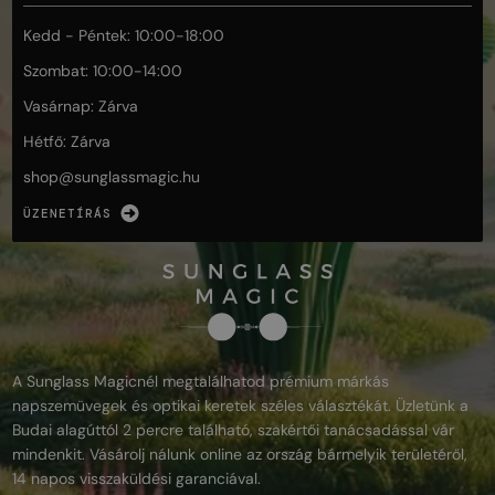
Kedd - Péntek: 10:00-18:00
Szombat: 10:00-14:00
Vasárnap: Zárva
Hétfő: Zárva
shop@
sunglassmagic.hu
ÜZENETÍRÁS
A Sunglass Magicnél megtalálhatod prémium márkás
napszemüvegek és optikai keretek széles választékát. Üzletünk a
Budai alagúttól 2 percre található, szakértői tanácsadással vár
mindenkit. Vásárolj nálunk online az ország bármelyik területéről,
14 napos visszaküldési garanciával.