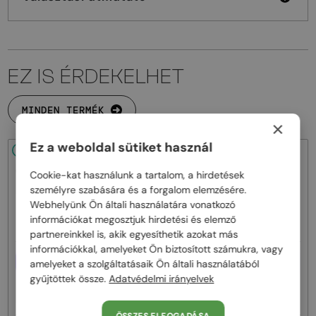
EZ IS ÉRDEKELHET
MINDEN TERMÉK
×
Ez a weboldal sütiket használ
48/72
48/72
Cookie-kat használunk a tartalom, a hirdetések
személyre szabására és a forgalom elemzésére.
Webhelyünk Ön általi használatára vonatkozó
információkat megosztjuk hirdetési és elemző
partnereinkkel is, akik egyesíthetik azokat más
információkkal, amelyeket Ön biztosított számukra, vagy
EGYFÓKUSZÚ LENCSÉVEL PLUSZ
EGYFÓKUSZÚ LENCSÉVEL PLUSZ
amelyeket a szolgáltatásaik Ön általi használatából
25 000 FT
25 000 FT
gyűjtöttek össze.
Adatvédelmi irányelvek
—
—
Moncler
Optikai keretek
Moncler
Optikai keretek
ML5081 - 001 - 56
ML5202 - 036 - 56