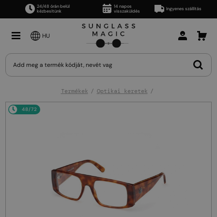
24/48 órán belül
14 napos
Ingyenes szállítás
kézbesítünk
visszaküldés
HU
Termékek
Optikai keretek
48/72