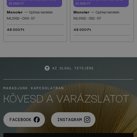
25 000 FT
25 000 FT
—
—
Moncler
Optikai keretek
Moncler
Optikai keretek
ML5162 - 096 - 57
ML5162 - 052 - 57
48 000 Ft
48 000 Ft
AZ OLDAL TETEJÉRE
MARADJUNK KAPCSOLATBAN
KÖVESD A VARÁZSLATOT
FACEBOOK
INSTAGRAM