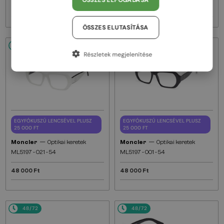
ÖSSZES ELFOGADÁSA
48 000 Ft
48 000 Ft
ÖSSZES ELUTASÍTÁSA
48/72
48/72
Részletek megjelenítése
EGYFÓKUSZÚ LENCSÉVEL PLUSZ
EGYFÓKUSZÚ LENCSÉVEL PLUSZ
25 000 FT
25 000 FT
—
—
Moncler
Optikai keretek
Moncler
Optikai keretek
ML5197 - 021 - 54
ML5197 - 001 - 54
48 000 Ft
48 000 Ft
48/72
48/72