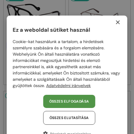
×
Ez a weboldal sütiket használ
Cookie-kat használunk a tartalom, a hirdetések
EGYFÓKUSZÚ LENCSÉVEL PLUSZ
EGYFÓKUSZÚ LENCSÉVEL PLUSZ
személyre szabására és a forgalom elemzésére.
25 000 FT
25 000 FT
Webhelyünk Ön általi használatára vonatkozó
—
—
Moncler
Optikai keretek
Moncler
Optikai keretek
információkat megosztjuk hirdetési és elemző
ML5081 - 001 - 56
ML5202 - 036 - 56
partnereinkkel is, akik egyesíthetik azokat más
információkkal, amelyeket Ön biztosított számukra, vagy
48 000 Ft
48 000 Ft
amelyeket a szolgáltatásaik Ön általi használatából
gyűjtöttek össze.
Adatvédelmi irányelvek
48/72
48/72
ÖSSZES ELFOGADÁSA
ÖSSZES ELUTASÍTÁSA
Részletek megjelenítése