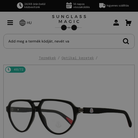
24/48 órán belül
14 napos
Ingyenes szállítás
kézbesítünk
visszaküldés
HU
Termékek
Optikai keretek
48/72