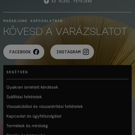
AZ OLDAL TETEJÉRE
MARADJUNK KAPCSOLATBAN
KÖVESD A VARÁZSLATOT
FACEBOOK
INSTAGRAM
SEGÍTSÉG
Gyakran ismételt kérdések
Szállítási feltételek
Visszaküldési és visszatérítési feltételek
Kapcsolat és ügyfélszolgálat
Termékek és minőség