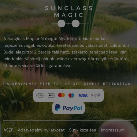
A Sunglass Magicnél megtalálhatod prémium márkás
napszemüvegek és optikai keretek széles választékát. Üzletünk a
Budai alagúttól 2 percre található, szakértői tanácsadással vár
mindenkit. Vásárolj nálunk online az ország bármelyik területéről,
14 napos visszaküldési garanciával.
A KÉNYELMES FIZETÉST AZ OTP SIMPLE BIZTOSÍTJA
ÁSZF
Adatvédelmi nyilatkozat
Sütik kezelése
Impresszum