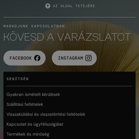
AZ OLDAL TETEJÉRE
MARADJUNK KAPCSOLATBAN
KÖVESD A VARÁZSLATOT
FACEBOOK
INSTAGRAM
SEGÍTSÉG
Gyakran ismételt kérdések
Szállítási feltételek
Visszaküldési és visszatérítési feltételek
Kapcsolat és ügyfélszolgálat
Termékek és minőség