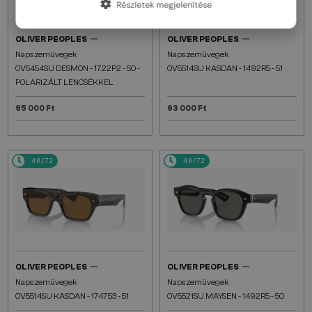
Részletek megjelenítése
—
—
OLIVER PEOPLES
OLIVER PEOPLES
Napszemüvegek
Napszemüvegek
OV5454SU DESMON - 1722P2 - 50 -
OV5514SU KASDAN - 1492R5 - 51
POLARIZÁLT LENCSÉKKEL
95 000 Ft
93 000 Ft
48/72
48/72
—
—
OLIVER PEOPLES
OLIVER PEOPLES
Napszemüvegek
Napszemüvegek
OV5514SU KASDAN - 174753 - 51
OV5521SU MAYSEN - 1492R5 - 50