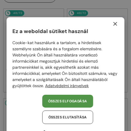
48/72
48/72
×
Ez a weboldal sütiket használ
Cookie-kat használunk a tartalom, a hirdetések
személyre szabására és a forgalom elemzésére.
Webhelyünk Ön általi használatára vonatkozó
—
—
OLIVER PEOPLES
OLIVER PEOPLES
információkat megosztjuk hirdetési és elemző
Napszemüvegek
Napszemüvegek
partnereinkkel is, akik egyesíthetik azokat más
OV5349S REMICK - 1756Q1 - 50
OV5454SU DESMON - 10050F - 50
információkkal, amelyeket Ön biztosított számukra, vagy
amelyeket a szolgáltatásaik Ön általi használatából
90 000 Ft
86 000 Ft
gyűjtöttek össze.
Adatvédelmi irányelvek
ÖSSZES ELFOGADÁSA
48/72
48/72
ÖSSZES ELUTASÍTÁSA