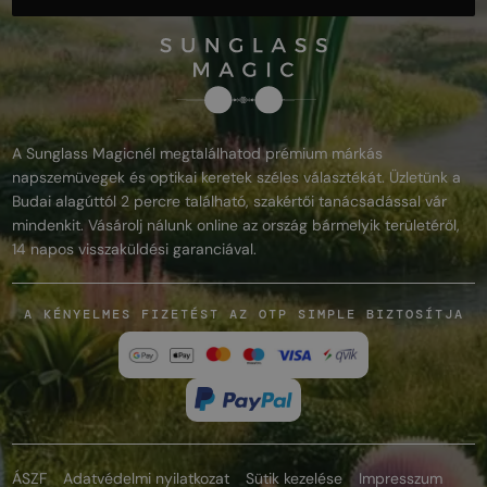
A Sunglass Magicnél megtalálhatod prémium márkás
napszemüvegek és optikai keretek széles választékát. Üzletünk a
Budai alagúttól 2 percre található, szakértői tanácsadással vár
mindenkit. Vásárolj nálunk online az ország bármelyik területéről,
14 napos visszaküldési garanciával.
A KÉNYELMES FIZETÉST AZ OTP SIMPLE BIZTOSÍTJA
ÁSZF
Adatvédelmi nyilatkozat
Sütik kezelése
Impresszum