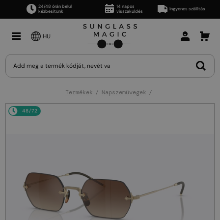
24/48 órán belül
14 napos
Ingyenes szállítás
kézbesítünk
visszaküldés
HU
Termékek
Napszemüvegek
48/72