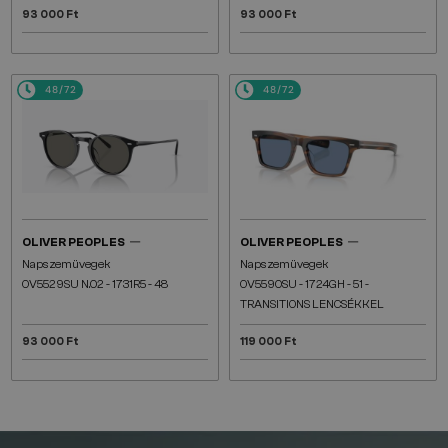
93 000 Ft
93 000 Ft
48/72
48/72
—
—
OLIVER PEOPLES
OLIVER PEOPLES
Napszemüvegek
Napszemüvegek
OV5529SU N.02 - 1731R5 - 48
OV5590SU - 1724GH - 51 -
TRANSITIONS LENCSÉKKEL
93 000 Ft
119 000 Ft