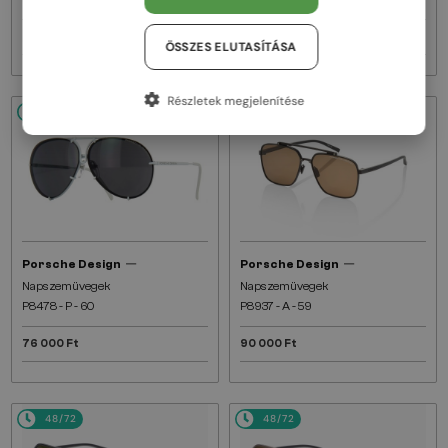
94 000 Ft
76 000 Ft
ÖSSZES ELUTASÍTÁSA
Részletek megjelenítése
48/72
48/72
—
—
Porsche Design
Porsche Design
Napszemüvegek
Napszemüvegek
P8478 - P - 60
P8937 - A - 59
76 000 Ft
90 000 Ft
48/72
48/72