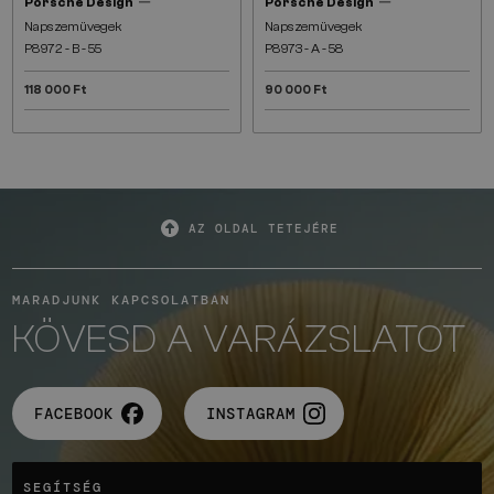
—
—
Porsche Design
Porsche Design
Napszemüvegek
Napszemüvegek
P8972 - B - 55
P8973 - A - 58
118 000 Ft
90 000 Ft
AZ OLDAL TETEJÉRE
MARADJUNK KAPCSOLATBAN
KÖVESD A VARÁZSLATOT
FACEBOOK
INSTAGRAM
SEGÍTSÉG