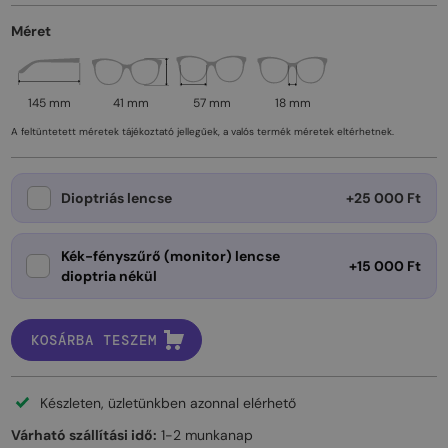
Méret
145 mm
41 mm
57 mm
18 mm
A feltüntetett méretek tájékoztató jellegűek, a valós termék méretek eltérhetnek.
Dioptriás lencse
+25 000 Ft
Kék-fényszűrő (monitor) lencse
+15 000 Ft
dioptria nékül
KOSÁRBA TESZEM
Készleten, üzletünkben azonnal elérhető
Várható szállítási idő:
1-2 munkanap