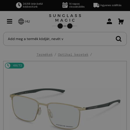
24/48 órán belül
14 napos
Ingyenes szállítás
kézbesítünk
visszaküldés
HU
Termékek
Optikai keretek
48/72