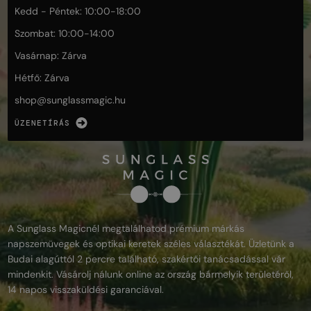
Kedd - Péntek: 10:00-18:00
Szombat: 10:00-14:00
Vasárnap: Zárva
Hétfő: Zárva
shop@
sunglassmagic.hu
ÜZENETÍRÁS
A Sunglass Magicnél megtalálhatod prémium márkás
napszemüvegek és optikai keretek széles választékát. Üzletünk a
Budai alagúttól 2 percre található, szakértői tanácsadással vár
mindenkit. Vásárolj nálunk online az ország bármelyik területéről,
14 napos visszaküldési garanciával.