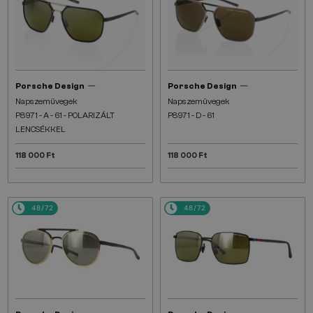
—
—
Porsche Design
Porsche Design
Napszemüvegek
Napszemüvegek
P8971 - A - 61 - POLARIZÁLT
P8971 - D - 61
LENCSÉKKEL
118 000 Ft
118 000 Ft
48/72
48/72