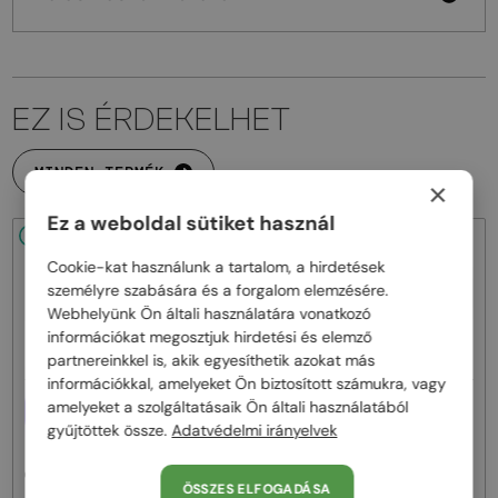
EZ IS ÉRDEKELHET
MINDEN TERMÉK
×
Ez a weboldal sütiket használ
48/72
48/72
Cookie-kat használunk a tartalom, a hirdetések
személyre szabására és a forgalom elemzésére.
Webhelyünk Ön általi használatára vonatkozó
információkat megosztjuk hirdetési és elemző
partnereinkkel is, akik egyesíthetik azokat más
információkkal, amelyeket Ön biztosított számukra, vagy
—
EGYFÓKUSZÚ LENCSÉVEL PLUSZ
Porsche Design
amelyeket a szolgáltatásaik Ön általi használatából
25 000 FT
gyűjtöttek össze.
Adatvédelmi irányelvek
Napszemüvegek
—
Porsche Design
P8478 - E - 60
Optikai keretek
ÖSSZES ELFOGADÁSA
P8753 - A - 57