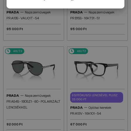
—
—
PRADA
Napszemüvegek
PRADA
Napszemüvegek
PR A13S - VAU01T - 54
PR B15S - 16K731 - 51
95 000 Ft
95 000 Ft
48/72
48/72
—
EGYFÓKUSZÚ LENCSÉVEL PLUSZ
PRADA
Napszemüvegek
25 000 FT
PR A54S - 1BO5Z1 - 60 - POLARIZÁLT
—
LENCSÉKKEL
PRADA
Optikai keretek
PR A13V - 16K1O1 - 54
92 000 Ft
67 000 Ft