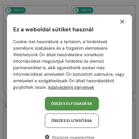
48/72
48/72
×
Ez a weboldal sütiket használ
Cookie-kat használunk a tartalom, a hirdetések
személyre szabására és a forgalom elemzésére.
Webhelyünk Ön általi használatára vonatkozó
—
—
PRADA
Napszemüvegek
PRADA
Napszemüvegek
információkat megosztjuk hirdetési és elemző
PR A17S - 15W04D - 54 -
PR A17S - 16K731 - 54
partnereinkkel is, akik egyesíthetik azokat más
POLARIZÁLT LENCSÉKKEL
információkkal, amelyeket Ön biztosított számukra, vagy
amelyeket a szolgáltatásaik Ön általi használatából
102 000 Ft
95 000 Ft
gyűjtöttek össze.
Adatvédelmi irányelvek
ÖSSZES ELFOGADÁSA
48/72
48/72
ÖSSZES ELUTASÍTÁSA
Részletek megjelenítése