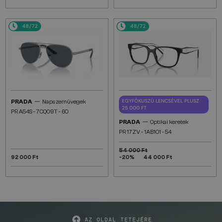
48/72
48/72
—
EGYFÓKUSZÚ LENCSÉVEL PLUSZ
PRADA
Napszemüvegek
25 000 FT
PR A54S - 7CQ09T - 60
—
PRADA
Optikai keretek
PR 17ZV - ​1AB1O1 - ​54
54 000 Ft
92 000 Ft
-20%
44 000 Ft
AZ OLDAL TETEJÉRE