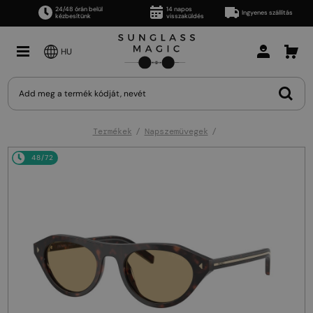
24/48 órán belül
14 napos
Ingyenes szállítás
kézbesítünk
visszaküldés
HU
Termékek
Napszemüvegek
48/72