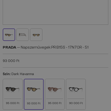
PRADA
— Napszemüvegek PR B15S - 17N70R - 51
93 000 Ft
Szín:
Dark Havanna
95 000 Ft
95 000 Ft
90 000 Ft
93 000 Ft