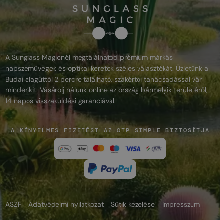
A Sunglass Magicnél megtalálhatod prémium márkás
napszemüvegek és optikai keretek széles választékát. Üzletünk a
Budai alagúttól 2 percre található, szakértői tanácsadással vár
mindenkit. Vásárolj nálunk online az ország bármelyik területéről,
14 napos visszaküldési garanciával.
A KÉNYELMES FIZETÉST AZ OTP SIMPLE BIZTOSÍTJA
ÁSZF
Adatvédelmi nyilatkozat
Sütik kezelése
Impresszum