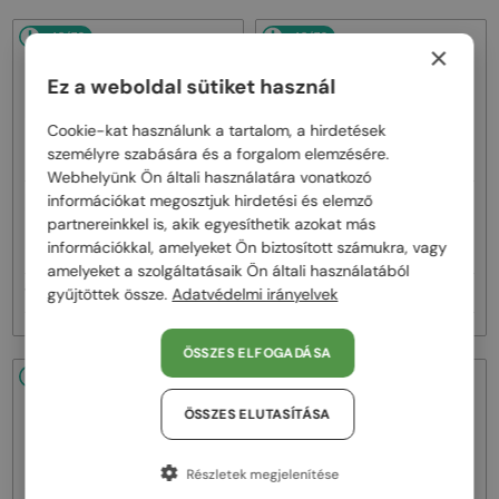
48/72
48/72
×
Ez a weboldal sütiket használ
Cookie-kat használunk a tartalom, a hirdetések
személyre szabására és a forgalom elemzésére.
Webhelyünk Ön általi használatára vonatkozó
információkat megosztjuk hirdetési és elemző
—
—
PRADA
Napszemüvegek
PRADA
Napszemüvegek
partnereinkkel is, akik egyesíthetik azokat más
PR A17S - 15W04D - 54 -
PR A17S - 16K731 - 54
információkkal, amelyeket Ön biztosított számukra, vagy
POLARIZÁLT LENCSÉKKEL
amelyeket a szolgáltatásaik Ön általi használatából
gyűjtöttek össze.
Adatvédelmi irányelvek
102 000 Ft
95 000 Ft
ÖSSZES ELFOGADÁSA
48/72
48/72
ÖSSZES ELUTASÍTÁSA
Részletek megjelenítése