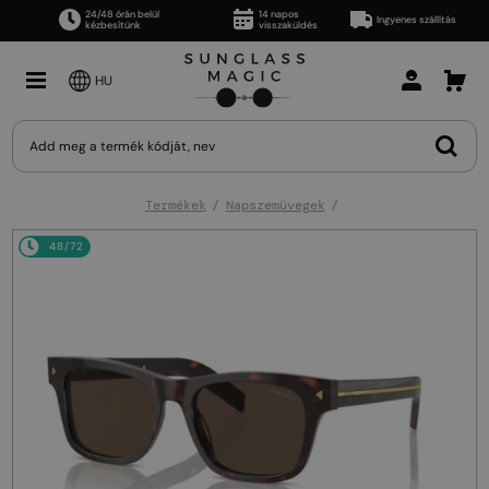
24/48 órán belül
14 napos
Ingyenes szállítás
kézbesítünk
visszaküldés
HU
Termékek
Napszemüvegek
48/72