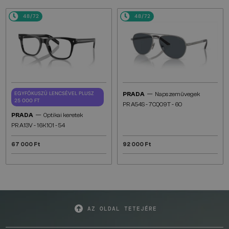
48/72
48/72
—
EGYFÓKUSZÚ LENCSÉVEL PLUSZ
PRADA
Napszemüvegek
25 000 FT
PR A54S - 7CQ09T - 60
—
PRADA
Optikai keretek
PR A13V - 16K1O1 - 54
67 000 Ft
92 000 Ft
AZ OLDAL TETEJÉRE