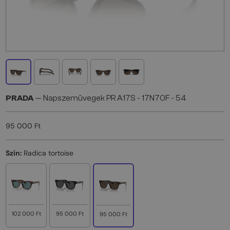
PRADA
— Napszemüvegek PR A17S - 17N70F - 54
95 000 Ft
Szín:
Radica tortoise
102 000 Ft
95 000 Ft
95 000 Ft