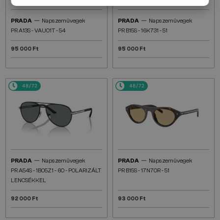
—
—
PRADA
Napszemüvegek
PRADA
Napszemüvegek
PR A13S - VAU01T - 54
PR B15S - 16K731 - 51
95 000 Ft
95 000 Ft
48/72
48/72
—
—
PRADA
Napszemüvegek
PRADA
Napszemüvegek
PR A54S - 1BO5Z1 - 60 - POLARIZÁLT
PR B15S - 17N70R - 51
LENCSÉKKEL
92 000 Ft
93 000 Ft