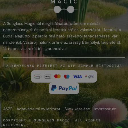
A Sunglass Magicnél megtalálhatod prémium márkás
napszemüvegek és optikai keretek széles választékát. Üzletünk a
Budai alagúttól 2 percre található, szakértői tanácsadással vár
mindenkit. Vásárolj nálunk online az ország bármelyik területéről,
14 napos visszaküldési garanciával.
A KÉNYELMES FIZETÉST AZ OTP SIMPLE BIZTOSÍTJA
ÁSZF
Adatvédelmi nyilatkozat
Sütik kezelése
Impresszum
COPYRIGHT © SUNGLASS MAGIC. ALL RIGHTS
RESERVED.