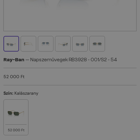
Ray-Ban
— Napszemüvegek RB3928 - 001/S2 - 54
52 000 Ft
Szín:
Kalászarany
52 000 Ft