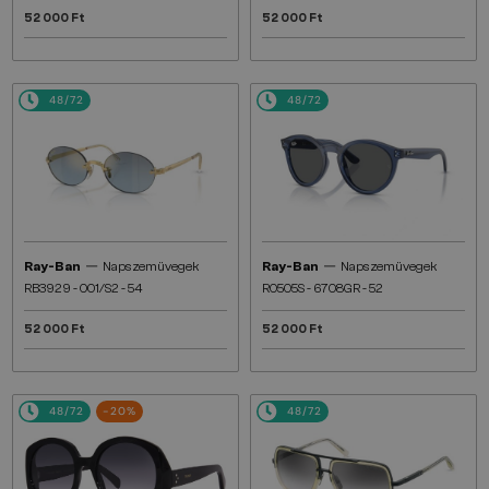
52 000 Ft
52 000 Ft
48/72
48/72
—
—
Ray-Ban
Napszemüvegek
Ray-Ban
Napszemüvegek
RB3929 - 001/S2 - 54
R0505S - 6708GR - 52
52 000 Ft
52 000 Ft
48/72
-20%
48/72