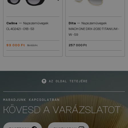
—
—
Celine
Napszemüvegek
Dita
Napszemüvegek
CL40242I - 01B - 53
MACH ONE DRX-2030 TITANIUM -
W - 59
93 000 Ft
257 000 Ft
116 000 Ft
AZ OLDAL TETEJÉRE
MARADJUNK KAPCSOLATBAN
KÖVESD A VARÁZSLATOT