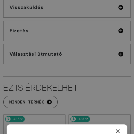
Visszaküldés
Fizetés
Választási útmutató
EZ IS ÉRDEKELHET
MINDEN TERMÉK
48/72
48/72
×