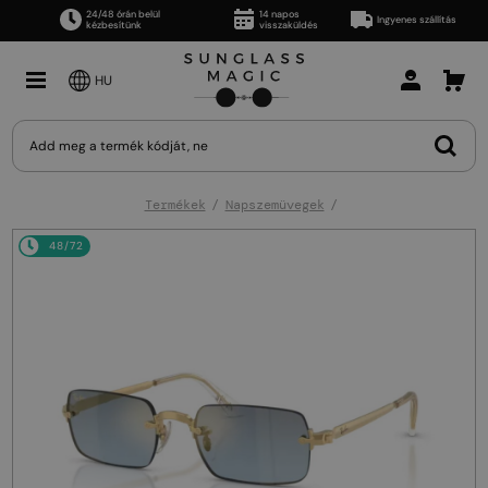
24/48 órán belül
14 napos
Ingyenes szállítás
kézbesítünk
visszaküldés
HU
Termékek
Napszemüvegek
48/72