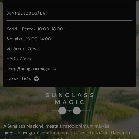
ÜGYFÉLSZOLGÁLAT
Kedd - Péntek: 10:00-18:00
Szombat: 10:00-14:00
Vasárnap: Zárva
Hétfő: Zárva
shop@
sunglassmagic.hu
ÜZENETÍRÁS
A Sunglass Magicnél megtalálhatod prémium márkás
napszemüvegek és optikai keretek széles választékát. Üzletünk a