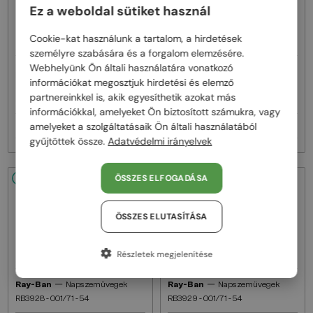
Ez a weboldal sütiket használ
Cookie-kat használunk a tartalom, a hirdetések
személyre szabására és a forgalom elemzésére.
Webhelyünk Ön általi használatára vonatkozó
—
—
Ray-Ban
Napszemüvegek
Ray-Ban
Napszemüvegek
információkat megosztjuk hirdetési és elemző
RB3767 - 001/71 - 54
RB3767 - 003/MG - 54 - FOTOKRÓM
partnereinkkel is, akik egyesíthetik azokat más
LENCSÉKKEL
információkkal, amelyeket Ön biztosított számukra, vagy
amelyeket a szolgáltatásaik Ön általi használatából
38 000 Ft
57 000 Ft
gyűjtöttek össze.
Adatvédelmi irányelvek
ÖSSZES ELFOGADÁSA
48/72
48/72
ÖSSZES ELUTASÍTÁSA
Részletek megjelenítése
—
—
Ray-Ban
Napszemüvegek
Ray-Ban
Napszemüvegek
RB3928 - 001/71 - 54
RB3929 - 001/71 - 54