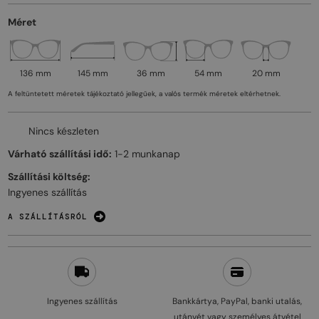
Méret
136 mm
145 mm
36 mm
54 mm
20 mm
A feltüntetett méretek tájékoztató jellegűek, a valós termék méretek eltérhetnek.
Nincs készleten
Várható szállítási idő:
1-2 munkanap
Szállítási költség:
Ingyenes szállítás
A SZÁLLÍTÁSRÓL
Ingyenes szállítás
Bankkártya, PayPal, banki utalás,
utánvét vagy személyes átvétel