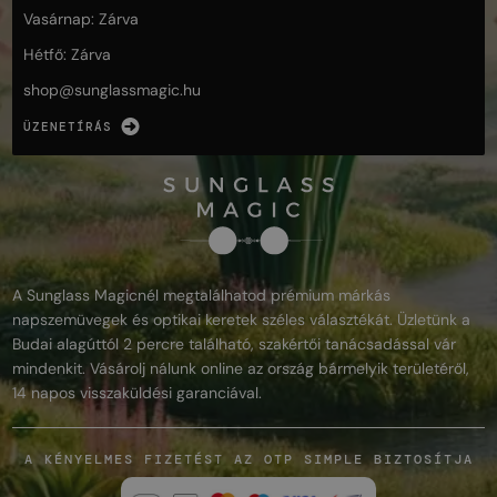
Vasárnap: Zárva
Hétfő: Zárva
shop@
sunglassmagic.hu
ÜZENETÍRÁS
A Sunglass Magicnél megtalálhatod prémium márkás
napszemüvegek és optikai keretek széles választékát. Üzletünk a
Budai alagúttól 2 percre található, szakértői tanácsadással vár
mindenkit. Vásárolj nálunk online az ország bármelyik területéről,
14 napos visszaküldési garanciával.
A KÉNYELMES FIZETÉST AZ OTP SIMPLE BIZTOSÍTJA