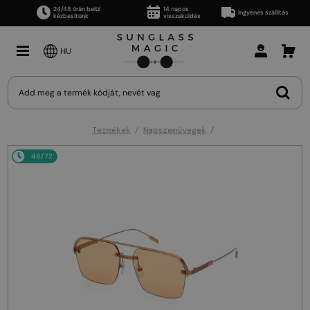
24/48 órán belül
14 napos
Ingyenes szállítás
kézbesítünk
visszaküldés
HU
Termékek
Napszemüvegek
48/72