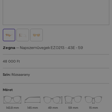
Zegna
— Napszemüvegek EZ0213 - 43E - 59
48 000 Ft
Szín:
Rózsaarany
Méret
143.8 mm
145 mm
49 mm
59 mm
15 mm