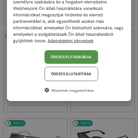
EZ0089-D - 32C - 52
EZ0139 - 02E - 62
személyre szabására és a forgalom elemzésére.
Webhelyünk Ön általi használatára vonatkozó
41 000 Ft
48 000 Ft
információkat megosztjuk hirdetési és elemző
partnereinkkel is, akik egyesíthetik azokat más
információkkal, amelyeket Ön biztosított számukra, vagy
amelyeket a szolgáltatásaik Ön általi használatából
48/72
48/72
-20%
gyűjtöttek össze.
Adatvédelmi irányelvek
ÖSSZES ELFOGADÁSA
ÖSSZES ELUTASÍTÁSA
—
—
Zegna
Napszemüvegek
Celine
Napszemüvegek
EZ0180 - 52V - 54
CL40242I - 01B - 53
Részletek megjelenítése
48 000 Ft
93 000 Ft
116 000 Ft
48/72
48/72