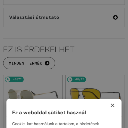
Választási útmutató
EZ IS ÉRDEKELHET
MINDEN TERMÉK
48/72
48/72
×
Ez a weboldal sütiket használ
—
—
Zegna
Napszemüvegek
Zegna
Napszemüvegek
Cookie-kat használunk a tartalom, a hirdetések