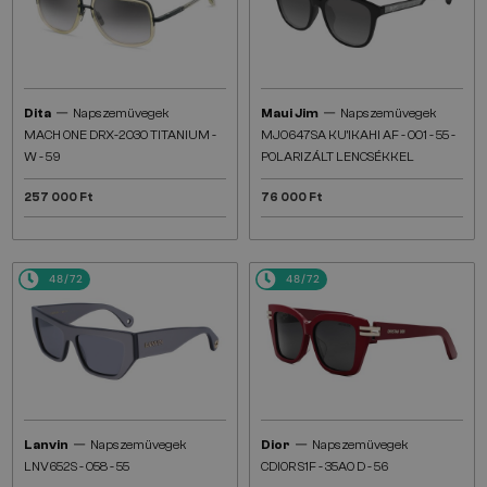
—
—
Dita
Napszemüvegek
Maui Jim
Napszemüvegek
MACH ONE DRX-2030 TITANIUM -
MJ0647SA KU'IKAHI AF - 001 - 55 -
W - 59
POLARIZÁLT LENCSÉKKEL
257 000 Ft
76 000 Ft
48/72
48/72
—
—
Lanvin
Napszemüvegek
Dior
Napszemüvegek
LNV652S - 058 - 55
CDIOR S1F - 35A0 D - 56