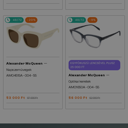
48/72
-20%
48/72
-9%
—
EGYFÓKUSZÚ LENCSÉVEL PLUSZ
Alexander McQueen
25 000 FT
Napszemüvegek
—
Alexander McQueen
AM0451SA - 004 - 55
Optikai keretek
AM0165OA - 004 - 55
53 000 Ft
56 000 Ft
67 000 Ft
62 000 Ft