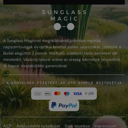
A Sunglass Magicnél megtalálhatod prémium márkás
napszemüvegek és optikai keretek széles választékát. Üzletünk a
Budai alagúttól 2 percre található, szakértői tanácsadással vár
mindenkit. Vásárolj nálunk online az ország bármelyik területéről,
14 napos visszaküldési garanciával.
A KÉNYELMES FIZETÉST AZ OTP SIMPLE BIZTOSÍTJA
ÁSZF
Adatvédelmi nyilatkozat
Sütik kezelése
Impresszum