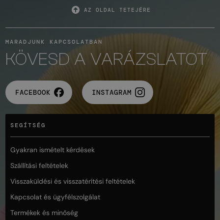
AZ OLDAL TETEJÉRE
MARADJUNK KAPCSOLATBAN
KÖVESD A VARÁZSLATOT
FACEBOOK
INSTAGRAM
SEGÍTSÉG
Gyakran ismételt kérdések
Szállítási feltételek
Visszaküldési és visszatérítési feltételek
Kapcsolat és ügyfélszolgálat
Termékek és minőség