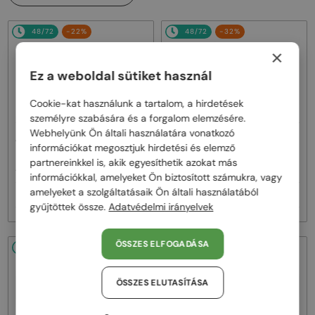
48/72
-22%
48/72
-32%
×
Ez a weboldal sütiket használ
Cookie-kat használunk a tartalom, a hirdetések
személyre szabására és a forgalom elemzésére.
Webhelyünk Ön általi használatára vonatkozó
—
—
Alexander McQueen
Alexander McQueen
információkat megosztjuk hirdetési és elemző
Napszemüvegek
Napszemüvegek
partnereinkkel is, akik egyesíthetik azokat más
AM0403S - 004 - 52
AM0448S - 003 - 53
információkkal, amelyeket Ön biztosított számukra, vagy
amelyeket a szolgáltatásaik Ön általi használatából
74 000 Ft
62 000 Ft
95 000 Ft
90 000 Ft
gyűjtöttek össze.
Adatvédelmi irányelvek
ÖSSZES ELFOGADÁSA
48/72
-24%
48/72
-24%
ÖSSZES ELUTASÍTÁSA