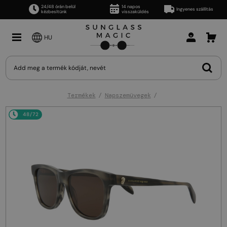
24/48 órán belül
14 napos
Ingyenes szállítás
kézbesítünk
visszaküldés
HU
Termékek
Napszemüvegek
48/72