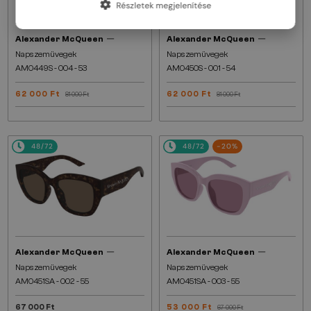
Részletek megjelenítése
—
—
Alexander McQueen
Alexander McQueen
Napszemüvegek
Napszemüvegek
AM0449S - 004 - 53
AM0450S - 001 - 54
62 000 Ft
62 000 Ft
81 000 Ft
81 000 Ft
48/72
48/72
-20%
—
—
Alexander McQueen
Alexander McQueen
Napszemüvegek
Napszemüvegek
AM0451SA - 002 - 55
AM0451SA - 003 - 55
67 000 Ft
53 000 Ft
67 000 Ft