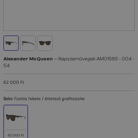
Alexander McQueen
— Napszemüvegek AM0158S - 004 -
54
62 000 Ft
Szín:
Füstös fekete / áttetsző grafitszürke
62 000 Ft