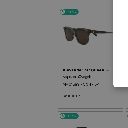
48/72
—
Alexander McQueen
Napszemüvegek
AM0158S - 004 - 54
62 000 Ft
48/72