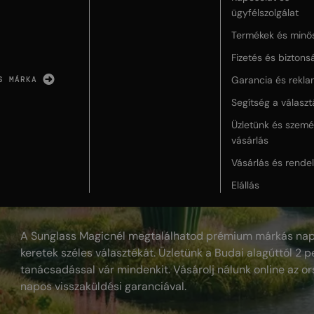
ügyfélszolgálat
Termékek és minő
Fizetés és biztons
Garancia és rekla
S MÁRKA
Segítség a válasz
Üzletünk és szemé
vásárlás
Vásárlás és rende
Elállás
A Sunglass Magicnél megtalálhatod prémium márkás nap
keretek széles választékát. Üzletünk a Budai alagúttól 2 pe
tanácsadással vár mindenkit. Vásárolj nálunk online az or
napos visszaküldési garanciával.