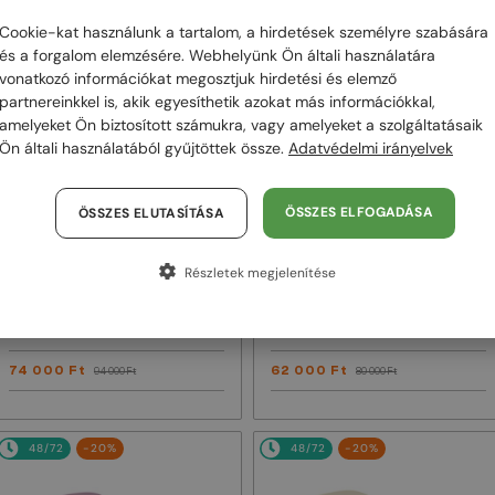
Cookie-kat használunk a tartalom, a hirdetések személyre szabására
48/72
-22%
48/72
-24%
és a forgalom elemzésére. Webhelyünk Ön általi használatára
vonatkozó információkat megosztjuk hirdetési és elemző
partnereinkkel is, akik egyesíthetik azokat más információkkal,
amelyeket Ön biztosított számukra, vagy amelyeket a szolgáltatásaik
Ön általi használatából gyűjtöttek össze.
Adatvédelmi irányelvek
ÖSSZES ELFOGADÁSA
ÖSSZES ELUTASÍTÁSA
—
—
Alexander McQueen
Részletek megjelenítése
Alexander McQueen
Napszemüvegek
Napszemüvegek
AM0403S - 004 - 52
AM0449S - 004 - 53
74 000 Ft
62 000 Ft
94 000 Ft
80 000 Ft
48/72
-20%
48/72
-20%