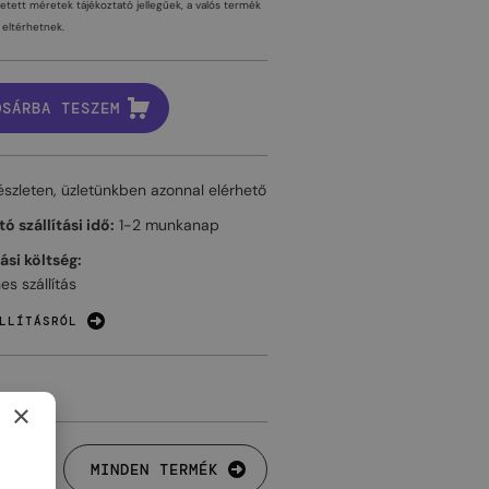
tetett méretek tájékoztató jellegűek, a valós termék
eltérhetnek.
OSÁRBA TESZEM
észleten, üzletünkben azonnal elérhető
ó szállítási idő:
1-2 munkanap
tási költség:
es szállítás
LLÍTÁSRÓL
×
MINDEN TERMÉK