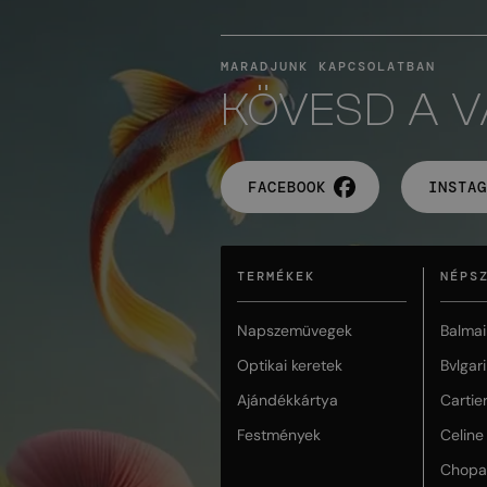
MARADJUNK KAPCSOLATBAN
KÖVESD A 
FACEBOOK
INSTAG
TERMÉKEK
NÉPS
Napszemüvegek
Balmai
Optikai keretek
Bvlgari
Ajándékkártya
Cartie
Festmények
Celine
Chopa