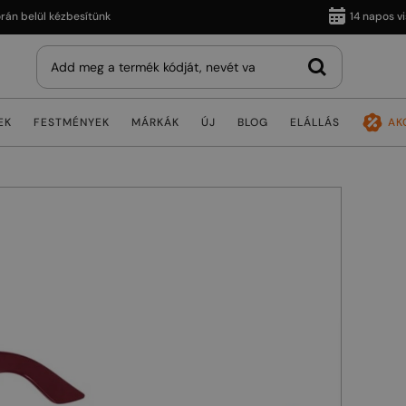
elül kézbesítünk
14 napos vissza
EK
FESTMÉNYEK
MÁRKÁK
ÚJ
BLOG
ELÁLLÁS
AK