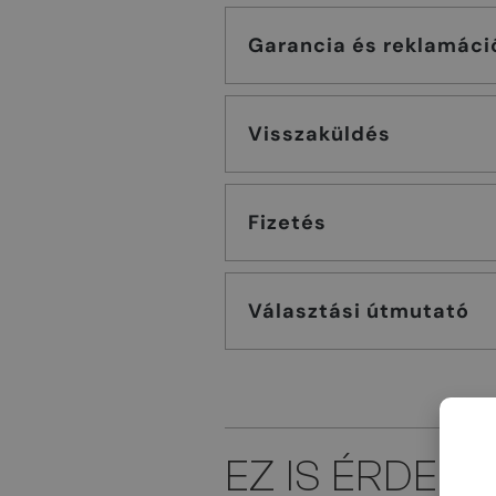
Garancia és reklamáci
Visszaküldés
Fizetés
Választási útmutató
EZ IS ÉRDEK