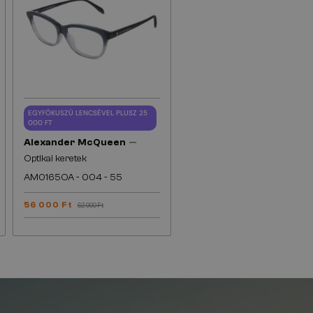
EGYFÓKUSZÚ LENCSÉVEL PLUSZ 25
000 FT
—
Alexander McQueen
Optikai keretek
AM0165OA - 004 - 55
56 000 Ft
62 000 Ft