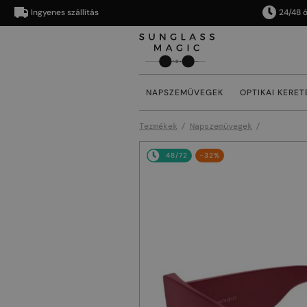
Ingyenes szállítás
24/48 órán b
NAPSZEMÜVEGEK
OPTIKAI KERET
Termékek
Napszemüvegek
48/72
-32%