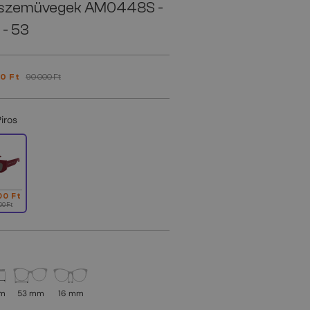
szemüvegek AM0448S -
 - 53
0 Ft
90 000 Ft
Piros
00 Ft
00 Ft
mm
53 mm
16 mm