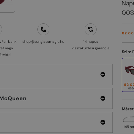
Nap
003
62 00
yPal, banki
shop@sunglassmagic.hu
14 napos
vét vagy
visszaküldési garancia
Szín:
átvétel
62 0
90 0
xander McQueen
Méret
145 