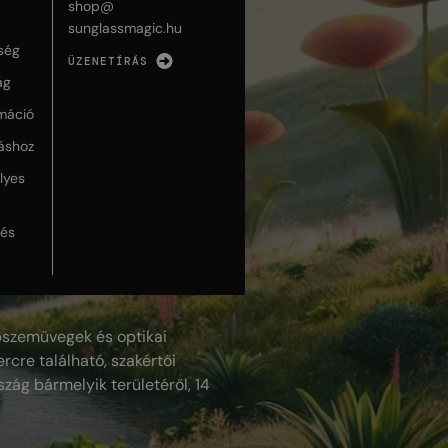
shop@
sunglassmagic.hu
ség
ÜZENETÍRÁS
ág
máció
táshoz
lyes
lés
szemüvegek és optikai
rcre található, szakértői
szág bármelyik területéről, 14