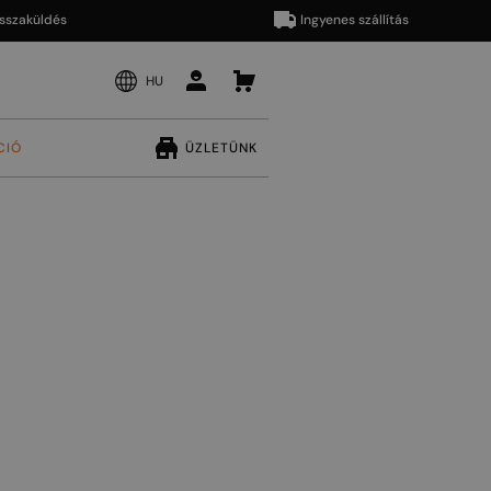
küldés
Ingyenes szállítás
HU
CIÓ
ÜZLETÜNK