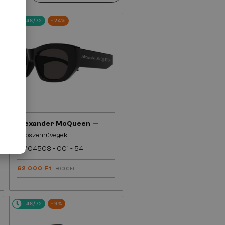
48/72
-24%
—
Alexander McQueen
Napszemüvegek
AM0450S - 001 - 54
62 000 Ft
80 000 Ft
48/72
-9%