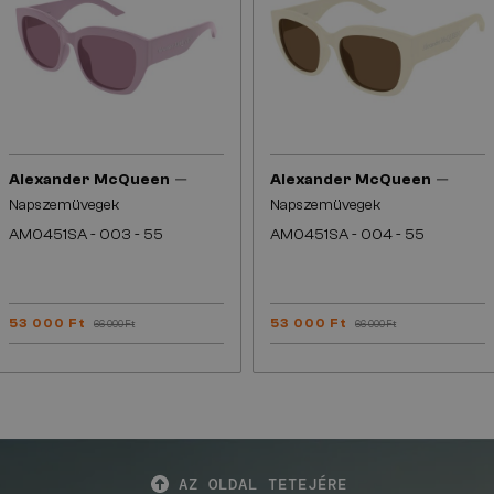
—
—
Alexander McQueen
Alexander McQueen
Napszemüvegek
Napszemüvegek
AM0451SA - 003 - 55
AM0451SA - 004 - 55
53 000 Ft
53 000 Ft
66 000 Ft
66 000 Ft
AZ OLDAL TETEJÉRE