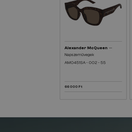
—
Alexander McQueen
Napszemüvegek
AM0451SA - 002 - 55
66 000 Ft