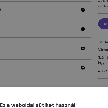
A feltün
méretek 
ó
K
K
Várhat
Szállí
Ingyen
A SZÁ
ELHET
Ez a weboldal sütiket használ