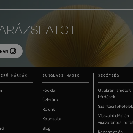
VARÁZSLATOT
RAM
ZERŰ MÁRKÁK
SUNGLASS MAGIC
SEGÍTSÉG
n
Főoldal
Gyakran ismételt
kérdések
Üzletünk
Szállítási feltételek
r
Rólunk
Visszaküldési és
Kapcsolat
visszatérítési felté
rd
Blog
Kapcsolat és