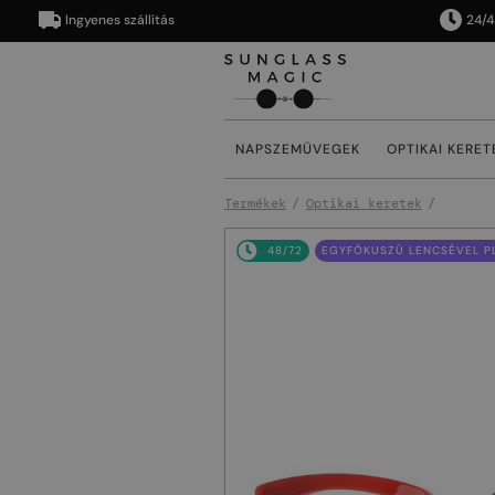
Ingyenes szállítás
24/48 órá
NAPSZEMÜVEGEK
OPTIKAI KERET
Termékek
Optikai keretek
48/72
EGYFÓKUSZÚ LENCSÉVEL PL