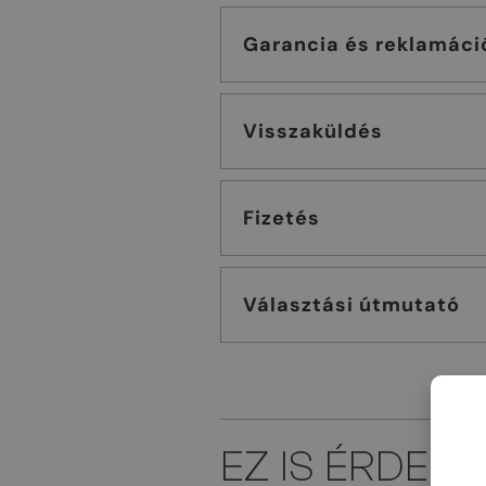
Garancia és reklamáci
Visszaküldés
Fizetés
Választási útmutató
EZ IS ÉRDEK