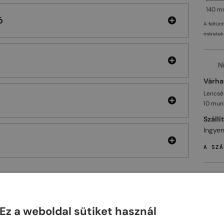
140 
ó
A feltün
méretek 
N
Várhat
Lencsés
10 mun
Szállí
Ingyen
A SZÁ
ELHET
Ez a weboldal sütiket használ