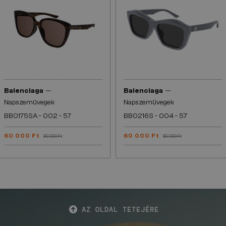
—
—
Balenciaga
Balenciaga
Napszemüvegek
Napszemüvegek
BB0175SA - 002 - 57
BB0216S - 004 - 57
60 000 Ft
60 000 Ft
80 000 Ft
80 000 Ft
AZ OLDAL TETEJÉRE