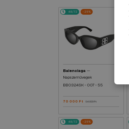
48/72
-25%
—
Balenciaga
Napszemüvegek
BB0324SK - 007 - 55
70 000 Ft
94 000 Ft
48/72
-25%