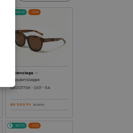
48/72
-25%
—
Balenciaga
Napszemüvegek
BB0077SK - 007 - 54
60 000 Ft
80 000 Ft
48/72
-25%