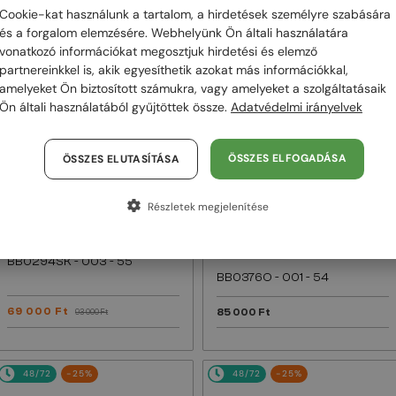
Cookie-kat használunk a tartalom, a hirdetések személyre szabására
és a forgalom elemzésére. Webhelyünk Ön általi használatára
48/72
-25%
48/72
vonatkozó információkat megosztjuk hirdetési és elemző
partnereinkkel is, akik egyesíthetik azokat más információkkal,
amelyeket Ön biztosított számukra, vagy amelyeket a szolgáltatásaik
Ön általi használatából gyűjtöttek össze.
Adatvédelmi irányelvek
ÖSSZES ELFOGADÁSA
ÖSSZES ELUTASÍTÁSA
Részletek megjelenítése
—
Balenciaga
EGYFÓKUSZÚ LENCSÉVEL PLUSZ 25
000 FT
Napszemüvegek
—
Balenciaga
Optikai keretek
BB0294SK - 003 - 55
BB0376O - 001 - 54
69 000 Ft
85 000 Ft
93 000 Ft
48/72
-25%
48/72
-25%