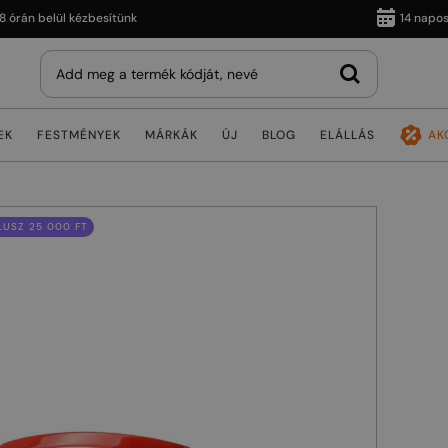
n belül kézbesítünk
14 napos viss
EK
FESTMÉNYEK
MÁRKÁK
ÚJ
BLOG
ELÁLLÁS
AK
USZ 25 000 FT