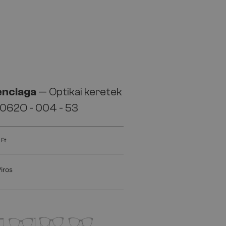
enciaga
— Optikai keretek
062O - 004 - 53
 Ft
Piros