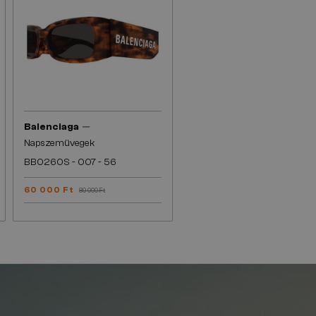
—
Balenciaga
Napszemüvegek
BB0260S - 007 - 56
60 000 Ft
80 000 Ft