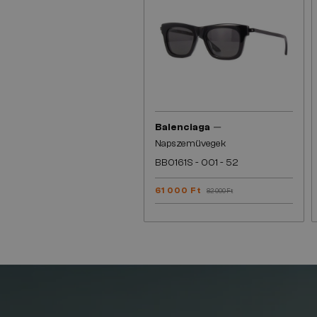
—
Balenciaga
Napszemüvegek
BB0161S - 001 - 52
61 000 Ft
82 000 Ft