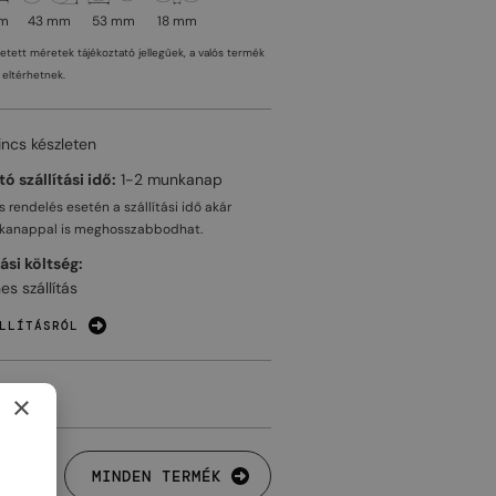
mm
43 mm
53 mm
18 mm
tetett méretek tájékoztató jellegűek, a valós termék
eltérhetnek.
incs készleten
ó szállítási idő:
1-2 munkanap
 rendelés esetén a szállítási idő akár
kanappal
is meghosszabbodhat.
tási költség:
es szállítás
LLÍTÁSRÓL
×
MINDEN TERMÉK