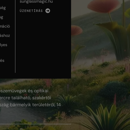
sunglassmagic.hu
ség
ÜZENETÍRÁS
ág
máció
táshoz
lyes
lés
szemüvegek és optikai
rcre található, szakértői
szág bármelyik területéről, 14