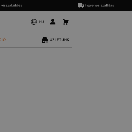
zaküldés
Ingyenes szállítás
HU
CIÓ
ÜZLETÜNK