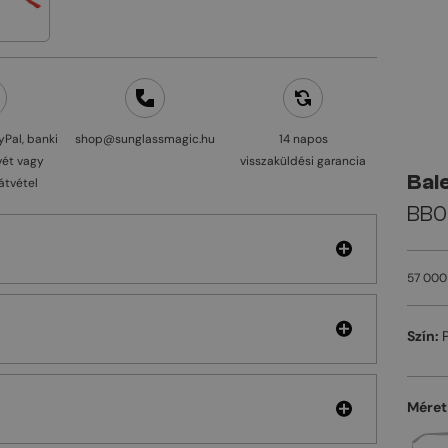
yPal, banki
shop@sunglassmagic.hu
14 napos
vét vagy
visszaküldési garancia
Bal
átvétel
BB0
57 000
a
Szín:
Méret