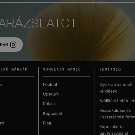
VARÁZSLATOT
RAM
ZERŰ MÁRKÁK
SUNGLASS MAGIC
SEGÍTSÉG
n
Főoldal
Gyakran ismételt
kérdések
Üzletünk
Szállítási feltételek
r
Rólunk
Visszaküldési és
Kapcsolat
visszatérítési felté
rd
Blog
Kapcsolat és
ügyfélszolgálat