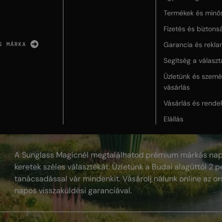
Termékek és minő
Fizetés és biztons
Garancia és rekla
S MÁRKA
Segítség a válasz
Üzletünk és szemé
vásárlás
Vásárlás és rende
Elállás
A Sunglass Magicnél megtalálhatod prémium márkás nap
keretek széles választékát. Üzletünk a Budai alagúttól 2 pe
tanácsadással vár mindenkit. Vásárolj nálunk online az or
napos visszaküldési garanciával.