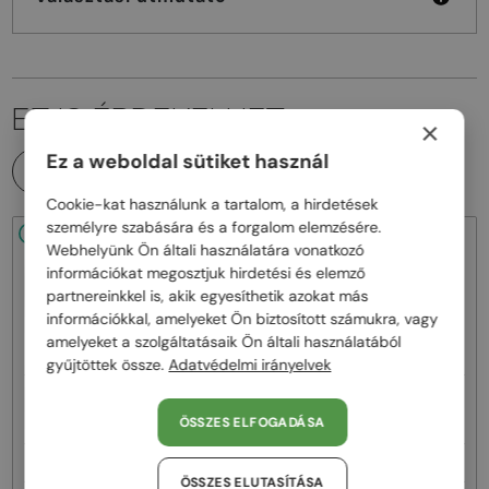
EZ IS ÉRDEKELHET
×
Ez a weboldal sütiket használ
MINDEN TERMÉK
Cookie-kat használunk a tartalom, a hirdetések
személyre szabására és a forgalom elemzésére.
48/72
-25%
48/72
-25%
Webhelyünk Ön általi használatára vonatkozó
információkat megosztjuk hirdetési és elemző
partnereinkkel is, akik egyesíthetik azokat más
információkkal, amelyeket Ön biztosított számukra, vagy
amelyeket a szolgáltatásaik Ön általi használatából
gyűjtöttek össze.
Adatvédelmi irányelvek
—
—
Balenciaga
Napszemüvegek
Balenciaga
Napszemüvegek
BB0324SK - 007 - 55
BB0294SK - 003 - 55
ÖSSZES ELFOGADÁSA
71 000 Ft
69 000 Ft
95 000 Ft
93 000 Ft
ÖSSZES ELUTASÍTÁSA