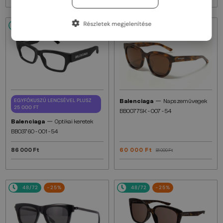
Részletek megjelenítése
48/72
48/72
-25%
—
EGYFÓKUSZÚ LENCSÉVEL PLUSZ
Balenciaga
Napszemüvegek
25 000 FT
BB0077SK - 007 - 54
—
Balenciaga
Optikai keretek
BB0376O - 001 - 54
86 000 Ft
60 000 Ft
81 000 Ft
48/72
-25%
48/72
-25%