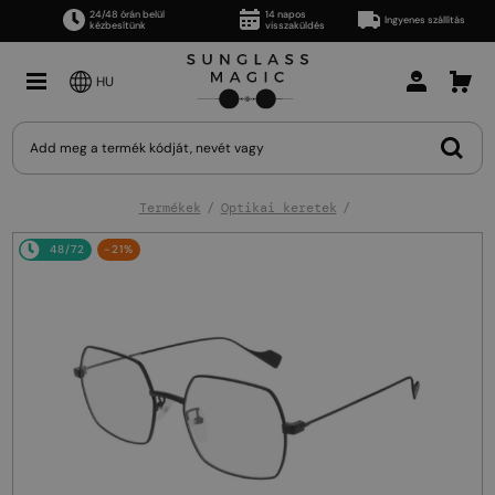
24/48 órán belül
14 napos
Ingyenes szállítás
kézbesítünk
visszaküldés
HU
Termékek
Optikai keretek
48/72
-21%