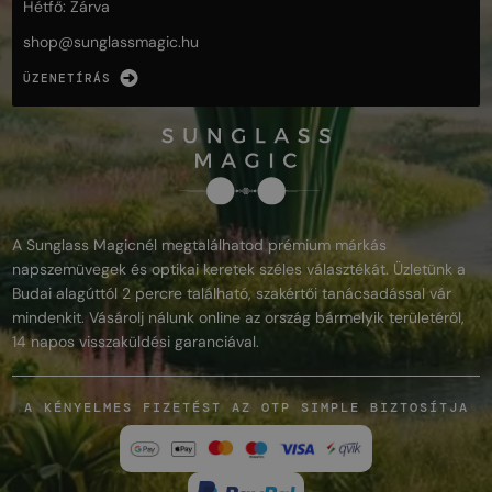
Hétfő: Zárva
shop@
sunglassmagic.hu
ÜZENETÍRÁS
A Sunglass Magicnél megtalálhatod prémium márkás
napszemüvegek és optikai keretek széles választékát. Üzletünk a
Budai alagúttól 2 percre található, szakértői tanácsadással vár
mindenkit. Vásárolj nálunk online az ország bármelyik területéről,
14 napos visszaküldési garanciával.
A KÉNYELMES FIZETÉST AZ OTP SIMPLE BIZTOSÍTJA