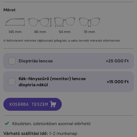
Méret
145 mm
46 mm
54 mm
19 mm
A feltüntetett méretek tájékoztató jellegűek, a valós termék méretek eltérhetnek.
Dioptriás lencse
+25 000 Ft
Kék-fényszűrő (monitor) lencse
+15 000 Ft
dioptria nékül
KOSÁRBA TESZEM
Készleten, üzletünkben azonnal elérhető
Várható szállítási idő:
1-2 munkanap