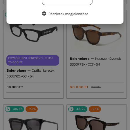
Részletek megjelenítése
48/72
48/72
-25%
—
EGYFÓKUSZÚ LENCSÉVEL PLUSZ
Balenciaga
Napszemüvegek
25 000 FT
BB0077SK - 007 - 54
—
Balenciaga
Optikai keretek
BB0376O - 001 - 54
86 000 Ft
60 000 Ft
81 000 Ft
48/72
-25%
48/72
-25%