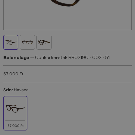
Balenciaga
— Optikai keretek BB0219O - 002 - 51
57 000 Ft
Szín:
Havana
57 000 Ft