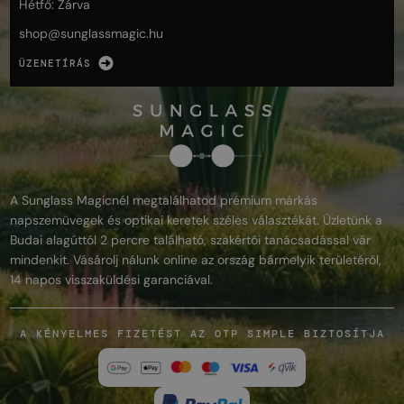
Hétfő: Zárva
shop@
sunglassmagic.hu
ÜZENETÍRÁS
A Sunglass Magicnél megtalálhatod prémium márkás
napszemüvegek és optikai keretek széles választékát. Üzletünk a
Budai alagúttól 2 percre található, szakértői tanácsadással vár
mindenkit. Vásárolj nálunk online az ország bármelyik területéről,
14 napos visszaküldési garanciával.
A KÉNYELMES FIZETÉST AZ OTP SIMPLE BIZTOSÍTJA