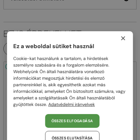
EZ IS ÉRDEKELHET
×
Ez a weboldal sütiket használ
MINDEN TERMÉK
Cookie-kat használunk a tartalom, a hirdetések
személyre szabására és a forgalom elemzésére.
48/72
-25%
48/72
-25%
Webhelyünk Ön általi használatára vonatkozó
információkat megosztjuk hirdetési és elemző
partnereinkkel is, akik egyesíthetik azokat más
információkkal, amelyeket Ön biztosított számukra, vagy
amelyeket a szolgáltatásaik Ön általi használatából
gyűjtöttek össze.
Adatvédelmi irányelvek
—
—
Balenciaga
Napszemüvegek
Balenciaga
Napszemüvegek
BB0324SK - 007 - 55
BB0294SK - 003 - 55
ÖSSZES ELFOGADÁSA
71 000 Ft
69 000 Ft
95 000 Ft
93 000 Ft
ÖSSZES ELUTASÍTÁSA