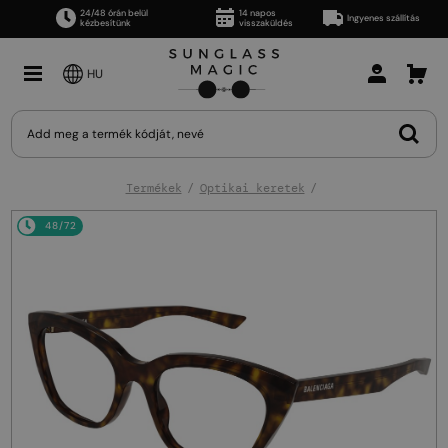
24/48 órán belül
14 napos
Ingyenes szállítás
kézbesítünk
visszaküldés
HU
Termékek
Optikai keretek
48/72