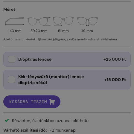
Méret
140 mm
39.20 mm
51 mm
19 mm
A feltüntetett méretek tájékoztató jellegűek, a valós termék méretek eltérhetnek.
Dioptriás lencse
+25 000 Ft
Kék-fényszűrő (monitor) lencse
+15 000 Ft
dioptria nékül
KOSÁRBA TESZEM
Készleten, üzletünkben azonnal elérhető
Várható szállítási idő:
1-2 munkanap