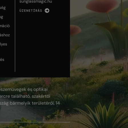
sunglassmagic.hu
ség
ÜZENETÍRÁS
ág
máció
táshoz
lyes
lés
szemüvegek és optikai
rcre található, szakértői
szág bármelyik területéről, 14