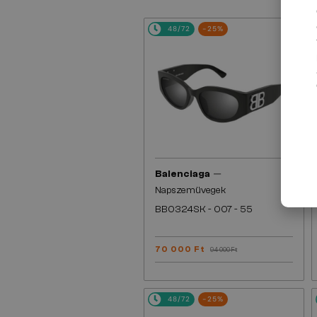
48/72
-25%
—
Balenciaga
Napszemüvegek
BB0324SK - 007 - 55
70 000 Ft
94 000 Ft
48/72
-25%