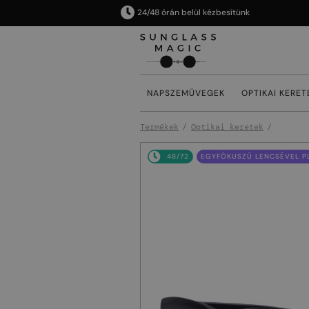
24/48 órán belül kézbesítünk
NAPSZEMÜVEGEK
OPTIKAI KERET
Termékek
Optikai keretek
48/72
EGYFÓKUSZÚ LENCSÉVEL PL