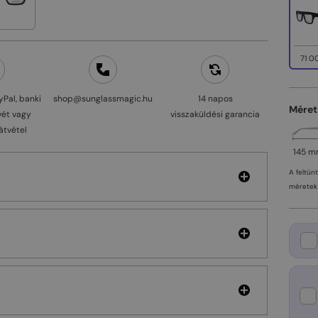
71 0
yPal, banki
shop@sunglassmagic.hu
14 napos
Méret
vét vagy
visszaküldési garancia
átvétel
145 
A feltün
méretek 
a