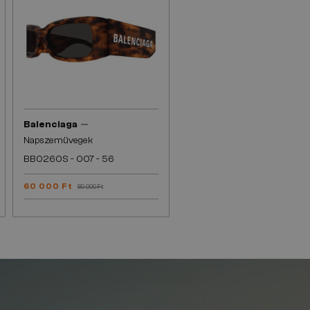
—
Balenciaga
Napszemüvegek
BB0260S - 007 - 56
60 000 Ft
80 000 Ft