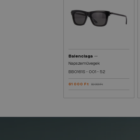
—
Balenciaga
Napszemüvegek
BB0161S - 001 - 52
61 000 Ft
82 000 Ft