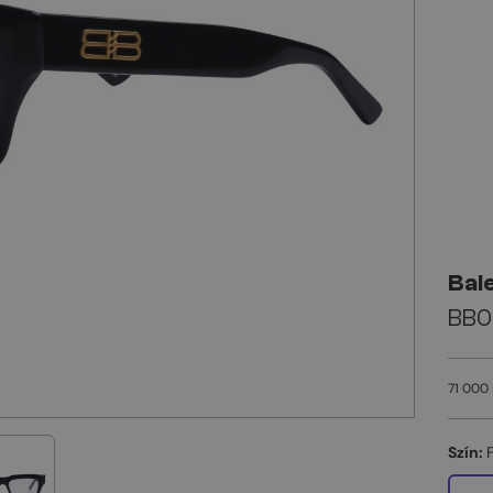
Bal
BB0
71 000 
Szín: