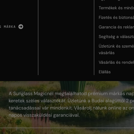
Termékek és minő
Fizetés és biztons
Garancia és rekla
S MÁRKA
Segítség a válasz
Üzletünk és szemé
vásárlás
Vásárlás és rende
Elállás
A Sunglass Magicnél megtalálhatod prémium márkás nap
keretek széles választékát. Üzletünk a Budai alagúttól 2 pe
tanácsadással vár mindenkit. Vásárolj nálunk online az or
napos visszaküldési garanciával.