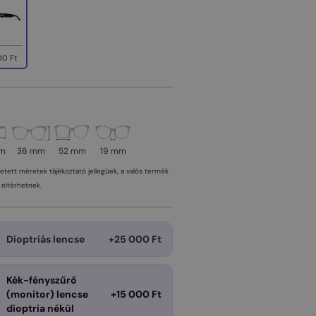
00 Ft
mm
36 mm
52 mm
19 mm
tetett méretek tájékoztató jellegűek, a valós termék
eltérhetnek.
Dioptriás lencse
+25 000 Ft
Kék-fényszűrő
(monitor) lencse
+15 000 Ft
dioptria nékül