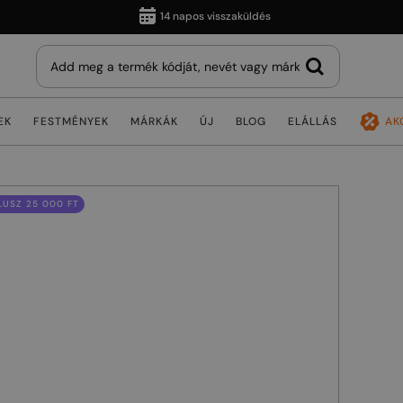
14 napos visszaküldés
EK
FESTMÉNYEK
MÁRKÁK
ÚJ
BLOG
ELÁLLÁS
AK
USZ 25 000 FT