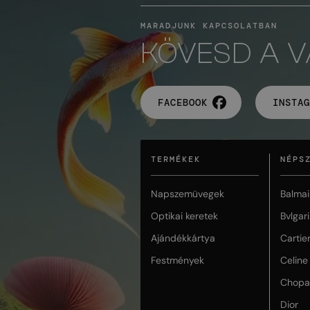
MARADJUNK KAPCSOLATBAN
KÖVESD A 
FACEBOOK
INSTAG
TERMÉKEK
NÉPS
Napszemüvegek
Balmai
Optikai keretek
Bvlgari
Ajándékkártya
Cartie
Festmények
Celine
Chopa
Dior