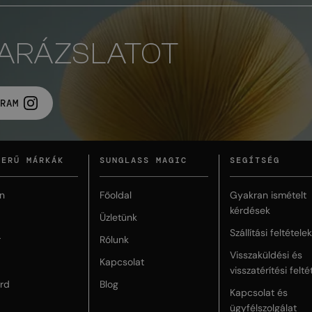
VARÁZSLATOT
RAM
ZERŰ MÁRKÁK
SUNGLASS MAGIC
SEGÍTSÉG
n
Főoldal
Gyakran ismételt
kérdések
Üzletünk
Szállítási feltételek
r
Rólunk
Visszaküldési és
Kapcsolat
visszatérítési felté
rd
Blog
Kapcsolat és
ügyfélszolgálat