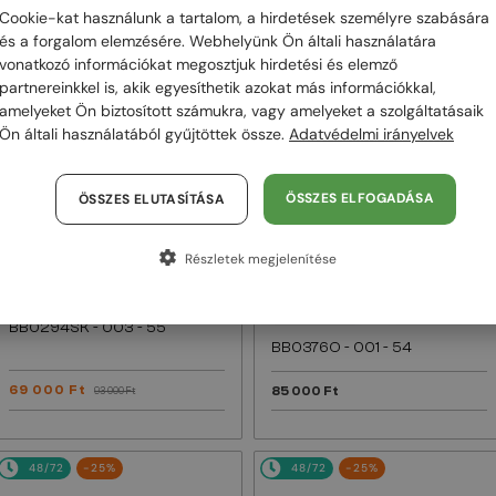
Cookie-kat használunk a tartalom, a hirdetések személyre szabására
és a forgalom elemzésére. Webhelyünk Ön általi használatára
48/72
-25%
48/72
vonatkozó információkat megosztjuk hirdetési és elemző
partnereinkkel is, akik egyesíthetik azokat más információkkal,
amelyeket Ön biztosított számukra, vagy amelyeket a szolgáltatásaik
Ön általi használatából gyűjtöttek össze.
Adatvédelmi irányelvek
ÖSSZES ELFOGADÁSA
ÖSSZES ELUTASÍTÁSA
Részletek megjelenítése
—
Balenciaga
EGYFÓKUSZÚ LENCSÉVEL PLUSZ 25
000 FT
Napszemüvegek
—
Balenciaga
Optikai keretek
BB0294SK - 003 - 55
BB0376O - 001 - 54
69 000 Ft
85 000 Ft
93 000 Ft
48/72
-25%
48/72
-25%