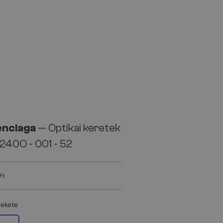
enciaga
— Optikai keretek
240O - 001 - 52
Ft
Fekete