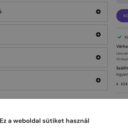
ó
K
K
Várhat
Lencsés
10 mun
Szállí
Ingyen
A SZÁ
ELHET
Ez a weboldal sütiket használ