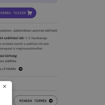
OSÁRBA TESZEM
észleten, üzletünkben azonnal elérhető
ó szállítási idő:
1-2 munkanap
 rendelés esetén a szállítási idő akár
kanappal
is meghosszabbodhat.
tási költség:
es szállítás
LLÍTÁSRÓL
×
MINDEN TERMÉK