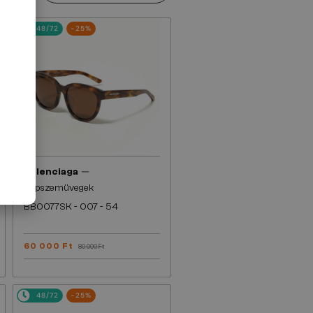
48/72
-25%
—
Balenciaga
Napszemüvegek
BB0077SK - 007 - 54
60 000 Ft
80 000 Ft
48/72
-25%