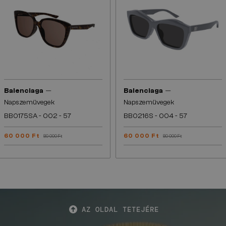
—
—
Balenciaga
Balenciaga
Napszemüvegek
Napszemüvegek
BB0175SA - 002 - 57
BB0216S - 004 - 57
60 000 Ft
60 000 Ft
80 000 Ft
80 000 Ft
AZ OLDAL TETEJÉRE