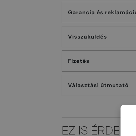
Garancia és reklamáci
Visszaküldés
Fizetés
Választási útmutató
EZ IS ÉRDEK