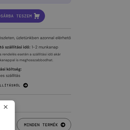
OSÁRBA TESZEM
észleten, üzletünkben azonnal elérhető
ó szállítási idő:
1-2 munkanap
 rendelés esetén a szállítási idő akár
kanappal
is meghosszabbodhat.
tási költség:
es szállítás
LLÍTÁSRÓL
×
MINDEN TERMÉK