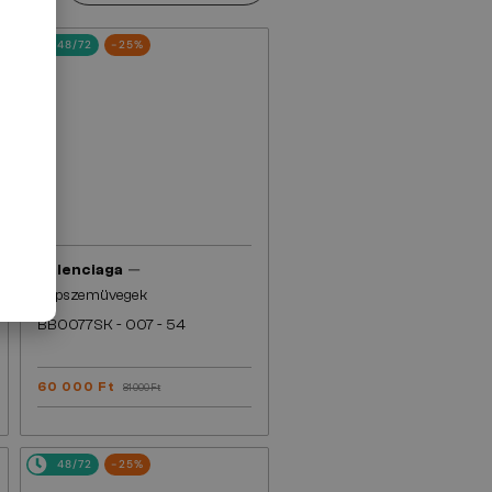
48/72
-25%
—
Balenciaga
Napszemüvegek
BB0077SK - 007 - 54
60 000 Ft
81 000 Ft
48/72
-25%