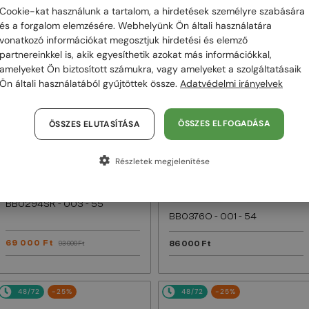
Cookie-kat használunk a tartalom, a hirdetések személyre szabására
és a forgalom elemzésére. Webhelyünk Ön általi használatára
48/72
-25%
48/72
vonatkozó információkat megosztjuk hirdetési és elemző
partnereinkkel is, akik egyesíthetik azokat más információkkal,
amelyeket Ön biztosított számukra, vagy amelyeket a szolgáltatásaik
Ön általi használatából gyűjtöttek össze.
Adatvédelmi irányelvek
ÖSSZES ELFOGADÁSA
ÖSSZES ELUTASÍTÁSA
Részletek megjelenítése
—
Balenciaga
EGYFÓKUSZÚ LENCSÉVEL PLUSZ 25
000 FT
Napszemüvegek
—
Balenciaga
Optikai keretek
BB0294SK - 003 - 55
BB0376O - 001 - 54
69 000 Ft
86 000 Ft
93 000 Ft
48/72
-25%
48/72
-25%