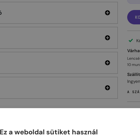
ó
K
K
Várhat
Lencsés
10 mun
Szállí
Ingyen
A SZÁ
ELHET
Ez a weboldal sütiket használ