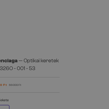
enciaga
— Optikai keretek
326O - 001 - 53
0 Ft
86 000 Ft
Fekete