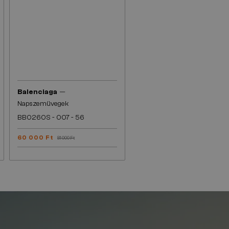
—
Balenciaga
Napszemüvegek
BB0260S - 007 - 56
60 000 Ft
81 000 Ft