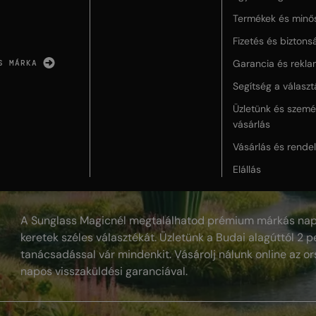
Termékek és minő
Fizetés és biztons
Garancia és rekla
S MÁRKA
Segítség a válasz
Üzletünk és szemé
vásárlás
Vásárlás és rende
Elállás
A Sunglass Magicnél megtalálhatod prémium márkás nap
keretek széles választékát. Üzletünk a Budai alagúttól 2 pe
tanácsadással vár mindenkit. Vásárolj nálunk online az or
napos visszaküldési garanciával.