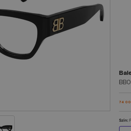
Bal
BB0
74 00
Szín: