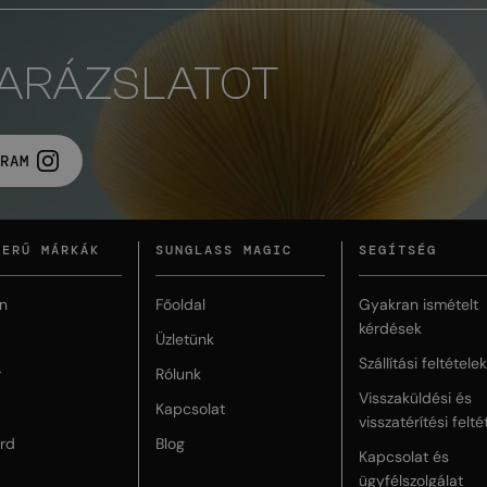
VARÁZSLATOT
RAM
ZERŰ MÁRKÁK
SUNGLASS MAGIC
SEGÍTSÉG
n
Főoldal
Gyakran ismételt
kérdések
Üzletünk
Szállítási feltételek
r
Rólunk
Visszaküldési és
Kapcsolat
visszatérítési felté
rd
Blog
Kapcsolat és
ügyfélszolgálat