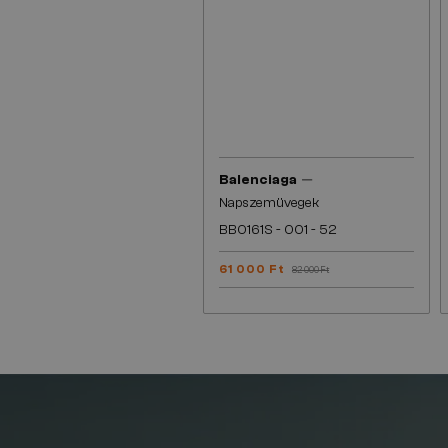
—
Balenciaga
Napszemüvegek
BB0161S - 001 - 52
61 000 Ft
82 000 Ft