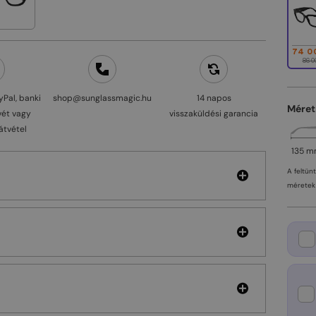
74 0
86 0
yPal, banki
shop@sunglassmagic.hu
14 napos
Méret
vét vagy
visszaküldési garancia
átvétel
135 
A feltün
méretek 
a