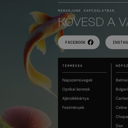
MARADJUNK KAPCSOLATBAN
KÖVESD A 
FACEBOOK
INSTAG
TERMÉKEK
NÉPS
Napszemüvegek
Balmai
Optikai keretek
Bvlgari
Ajándékkártya
Cartie
Festmények
Celine
Chopa
Dior