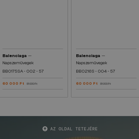
—
—
Balenciaga
Balenciaga
Napszemüvegek
Napszemüvegek
BB0175SA - 002 - 57
BB0216S - 004 - 57
60 000 Ft
60 000 Ft
81 000 Ft
81 000 Ft
AZ OLDAL TETEJÉRE