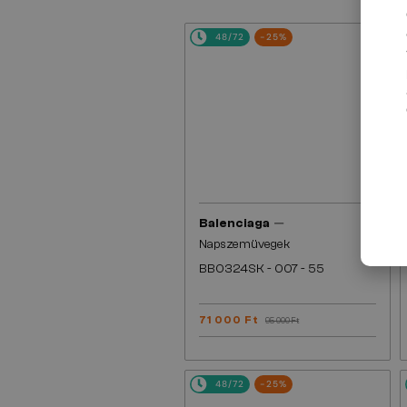
48/72
-25%
—
Balenciaga
Napszemüvegek
BB0324SK - 007 - 55
71 000 Ft
95 000 Ft
48/72
-25%