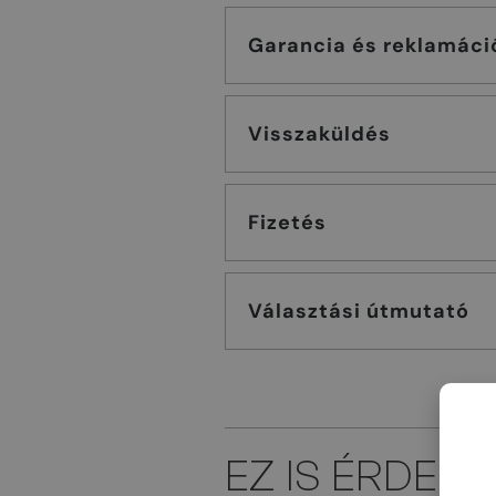
Garancia és reklamáci
Visszaküldés
Fizetés
Választási útmutató
EZ IS ÉRDEK