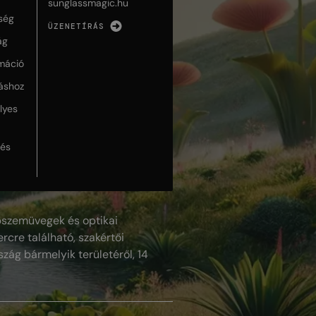
sunglassmagic.hu
ség
ÜZENETÍRÁS
ág
máció
táshoz
lyes
lés
szemüvegek és optikai
rcre található, szakértői
szág bármelyik területéről, 14