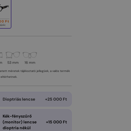
00 Ft
00 Ft
mm
53 mm
16 mm
tetett méretek tájékoztató jellegűek, a valós termék
eltérhetnek.
Dioptriás lencse
+25 000 Ft
Kék-fényszűrő
(monitor) lencse
+15 000 Ft
dioptria nékül