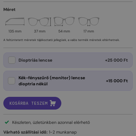
Méret
135 mm
37 mm
54 mm
17 mm
A feltüntetett méretek tájékoztató jellegűek, a valós termék méretek eltérhetnek.
Dioptriás lencse
+25 000 Ft
Kék-fényszűrő (monitor) lencse
+15 000 Ft
dioptria nékül
KOSÁRBA TESZEM
Készleten, üzletünkben azonnal elérhető
Várható szállítási idő:
1-2 munkanap