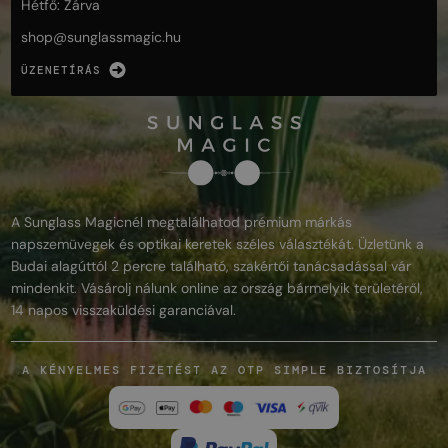
Hétfő: Zárva
shop@
sunglassmagic.hu
ÜZENETÍRÁS
A Sunglass Magicnél megtalálhatod prémium márkás
napszemüvegek és optikai keretek széles választékát. Üzletünk a
Budai alagúttól 2 percre található, szakértői tanácsadással vár
mindenkit. Vásárolj nálunk online az ország bármelyik területéről,
14 napos visszaküldési garanciával.
A KÉNYELMES FIZETÉST AZ OTP SIMPLE BIZTOSÍTJA