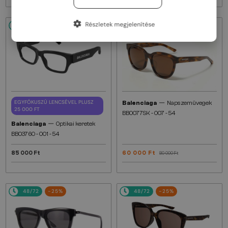
Részletek megjelenítése
48/72
48/72
-25%
—
EGYFÓKUSZÚ LENCSÉVEL PLUSZ
Balenciaga
Napszemüvegek
25 000 FT
BB0077SK - 007 - 54
—
Balenciaga
Optikai keretek
BB0376O - 001 - 54
85 000 Ft
60 000 Ft
80 000 Ft
48/72
-25%
48/72
-25%