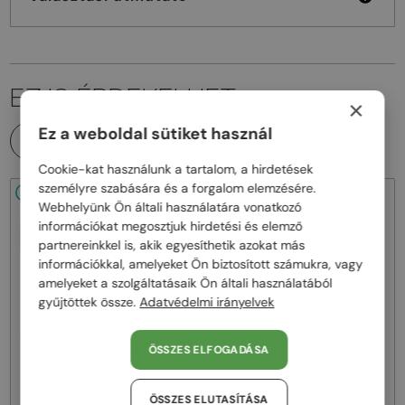
EZ IS ÉRDEKELHET
×
Ez a weboldal sütiket használ
MINDEN TERMÉK
Cookie-kat használunk a tartalom, a hirdetések
személyre szabására és a forgalom elemzésére.
48/72
-25%
48/72
-25%
Webhelyünk Ön általi használatára vonatkozó
információkat megosztjuk hirdetési és elemző
partnereinkkel is, akik egyesíthetik azokat más
információkkal, amelyeket Ön biztosított számukra, vagy
amelyeket a szolgáltatásaik Ön általi használatából
gyűjtöttek össze.
Adatvédelmi irányelvek
—
—
Balenciaga
Napszemüvegek
Balenciaga
Napszemüvegek
BB0324SK - 007 - 55
BB0294SK - 003 - 55
ÖSSZES ELFOGADÁSA
70 000 Ft
69 000 Ft
94 000 Ft
93 000 Ft
ÖSSZES ELUTASÍTÁSA