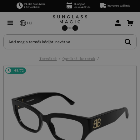
24/48 órán belül
14 napos
Ingyenes szállítás
kézbesítünk
visszaküldés
HU
Termékek
Optikai keretek
48/72