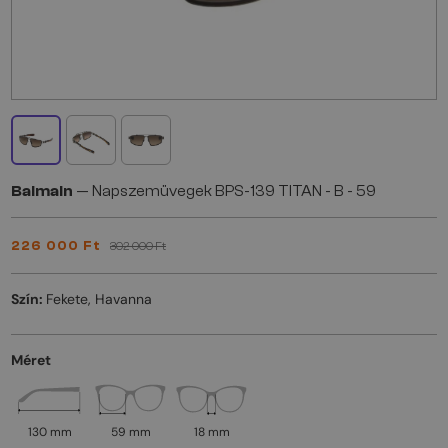
Balmain
— Napszemüvegek BPS-139 TITAN - B - 59
226 000 Ft
302 000 Ft
Szín:
Fekete, Havanna
Méret
130 mm
59 mm
18 mm