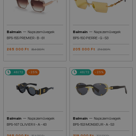
—
—
Balmain
Napszemüvegek
Balmain
Napszemüvegek
BPS-155 PREMIER - B - 61
BPS-150 PIERRE - G - 53
265 000 Ft
205 000 Ft
354 000 Ft
274 000 Ft
48/72
-25%
48/72
-25%
—
—
Balmain
Napszemüvegek
Balmain
Napszemüvegek
BPS-167 OLIVIER II - A - 43
BPS-153 MONSIEUR - A - 53
265 000 Ft
219 000 Ft
354 000 Ft
293 000 Ft