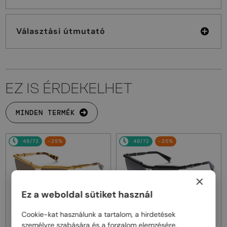
Választási útmutató
EZ IS ÉRDEKELHET
MINDEN TERMÉK
48/72
-25%
48/72
-25%
×
Ez a weboldal sütiket használ
Cookie-kat használunk a tartalom, a hirdetések
—
—
Balmain
Napszemüvegek
Balmain
Napszemüvegek
személyre szabására és a forgalom elemzésére.