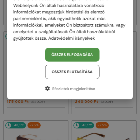
BPS-169 VICTOIRE - C - 60
BPS-169 VICTOIRE - B - 60
Webhelyünk Ön általi használatára vonatkozó
információkat megosztjuk hirdetési és elemző
175 000 Ft
175 000 Ft
234 000 Ft
234 000 Ft
partnereinkkel is, akik egyesíthetik azokat más
információkkal, amelyeket Ön biztosított számukra, vagy
amelyeket a szolgáltatásaik Ön általi használatából
48/72
-25%
48/72
-25%
gyűjtöttek össze.
Adatvédelmi irányelvek
ÖSSZES ELFOGADÁSA
ÖSSZES ELUTASÍTÁSA
—
—
Balmain
Napszemüvegek
Balmain
Napszemüvegek
Részletek megjelenítése
BPS-169 VICTOIRE - A - 60
BPS-160 SOLDIER - A - 59
175 000 Ft
240 000 Ft
234 000 Ft
321 000 Ft
48/72
-25%
48/72
-25%