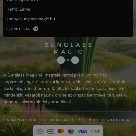
Hétfő: Zárva
shop@
sunglassmagic.hu
ÜZENETÍRÁS
A Sunglass Magicnél megtalálhatod prémium márkás
napszemüvegek és optikai keretek széles választékát. Üzletünk a
Budai alagúttól 2 percre található, szakértői tanácsadással vár
mindenkit. Vásárolj nálunk online az ország bármelyik területéről,
14 napos visszaküldési garanciával.
A KÉNYELMES FIZETÉST AZ OTP SIMPLE BIZTOSÍTJA