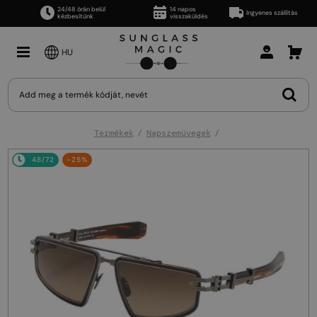
24/48 órán belül
14 napos
Ingyenes szállítás
kézbesítünk
visszaküldés
HU
Termékek
Napszemüvegek
48/72
-25%