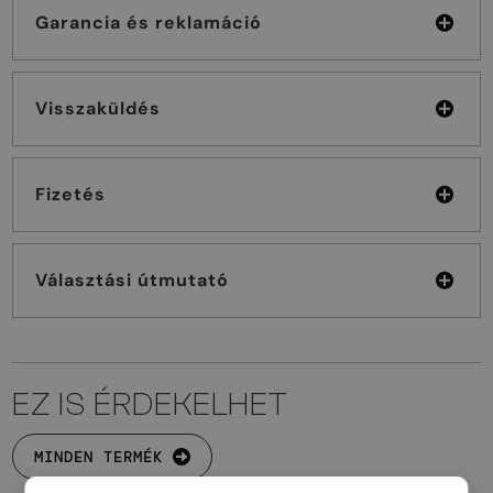
Garancia és reklamáció
Visszaküldés
Fizetés
Választási útmutató
EZ IS ÉRDEKELHET
MINDEN TERMÉK