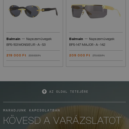
—
—
Balmain
Napszemüvegek
Balmain
Napszemüvegek
BPS-153 MONSIEUR - A - 53
BPS-147 MAJOR - A - 142
219 000 Ft
209 000 Ft
293 000 Ft
279 000 Ft
AZ OLDAL TETEJÉRE
MARADJUNK KAPCSOLATBAN
KÖVESD A VARÁZSLATOT