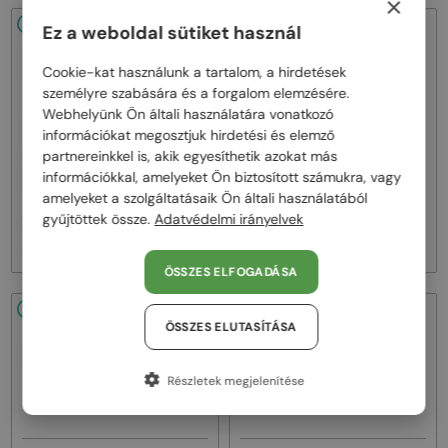
×
48/72
-25%
48/72
-25%
Ez a weboldal sütiket használ
Cookie-kat használunk a tartalom, a hirdetések
személyre szabására és a forgalom elemzésére.
Webhelyünk Ön általi használatára vonatkozó
információkat megosztjuk hirdetési és elemző
partnereinkkel is, akik egyesíthetik azokat más
—
—
információkkal, amelyeket Ön biztosított számukra, vagy
Balmain
Napszemüvegek
Balmain
Napszemüvegek
amelyeket a szolgáltatásaik Ön általi használatából
BPS-169 VICTOIRE - C - 60
BPS-169 VICTOIRE - B - 60
gyűjtöttek össze.
Adatvédelmi irányelvek
175 000 Ft
175 000 Ft
234 000 Ft
234 000 Ft
ÖSSZES ELFOGADÁSA
48/72
-25%
48/72
-25%
ÖSSZES ELUTASÍTÁSA
Részletek megjelenítése