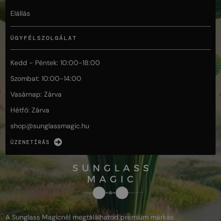
Elállás
ÜGYFÉLSZOLGÁLAT
Kedd - Péntek: 10:00-18:00
Szombat: 10:00-14:00
Vasárnap: Zárva
Hétfő: Zárva
shop@
sunglassmagic.hu
ÜZENETÍRÁS
A Sunglass Magicnél megtalálhatod prémium márkás