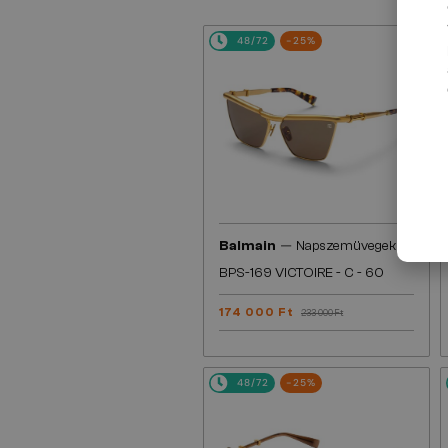
48/72
-25%
—
Balmain
Napszemüvegek
BPS-169 VICTOIRE - C - 60
174 000 Ft
233 000 Ft
48/72
-25%