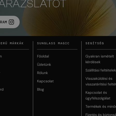
VARÁZSLATOT
RAM
ZERŰ MÁRKÁK
SUNGLASS MAGIC
SEGÍTSÉG
n
Főoldal
Gyakran ismételt
kérdések
Üzletünk
Szállítási feltételek
r
Rólunk
Visszaküldési és
Kapcsolat
visszatérítési felté
rd
Blog
Kapcsolat és
ügyfélszolgálat
Termékek és minő
Fizetés és biztons