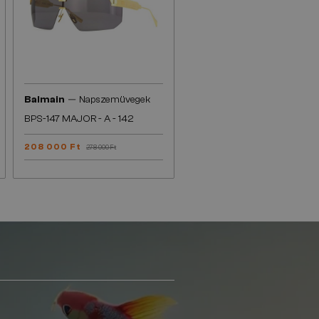
—
Balmain
Napszemüvegek
BPS-147 MAJOR - A - 142
208 000 Ft
278 000 Ft