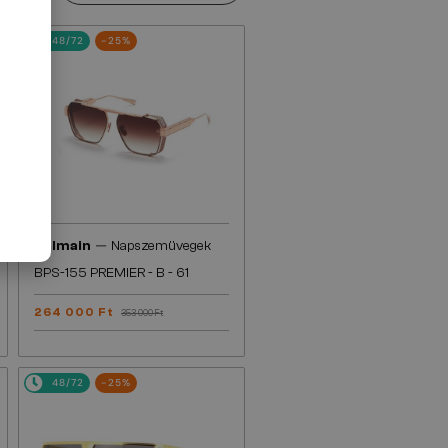
48/72
-25%
—
Balmain
Napszemüvegek
BPS-155 PREMIER - B - 61
264 000 Ft
353 000 Ft
48/72
-25%