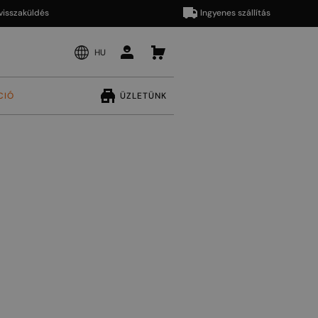
aküldés
Ingyenes szállítás
HU
CIÓ
ÜZLETÜNK