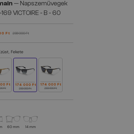
main
— Napszemüvegek
169 VICTOIRE - B - 60
00 Ft
233 000 Ft
Ezüst, Fekete
000 Ft
174 000 Ft
174 000 Ft
00 Ft
233 000 Ft
233 000 Ft
mm
60 mm
14 mm