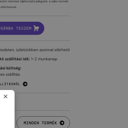
tetett méretek tájékoztató jellegűek, a valós termék
eltérhetnek.
OSÁRBA TESZEM
észleten, üzletünkben azonnal elérhető
ó szállítási idő:
1-2 munkanap
tási költség:
es szállítás
LLÍTÁSRÓL
×
MINDEN TERMÉK