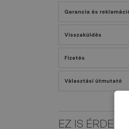
Garancia és reklamáci
Visszaküldés
Fizetés
Választási útmutató
EZ IS ÉRDEK