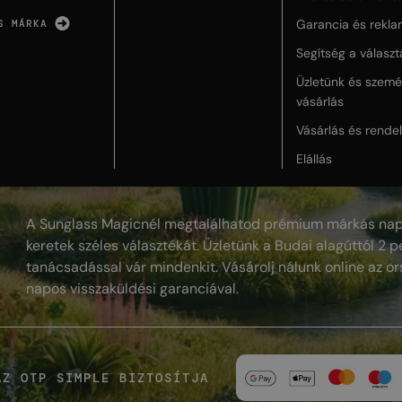
Garancia és rekla
S MÁRKA
Segítség a válasz
Üzletünk és szemé
vásárlás
Vásárlás és rende
Elállás
A Sunglass Magicnél megtalálhatod prémium márkás nap
keretek széles választékát. Üzletünk a Budai alagúttól 2 pe
tanácsadással vár mindenkit. Vásárolj nálunk online az or
napos visszaküldési garanciával.
AZ OTP SIMPLE BIZTOSÍTJA