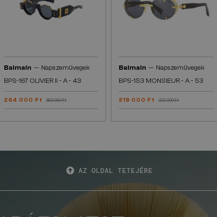
—
—
Balmain
Napszemüvegek
Balmain
Napszemüvegek
BPS-167 OLIVIER II - A - 43
BPS-153 MONSIEUR - A - 53
264 000 Ft
219 000 Ft
353 000 Ft
292 000 Ft
AZ OLDAL TETEJÉRE