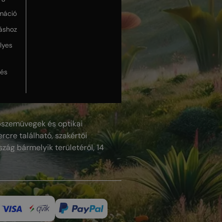
máció
táshoz
lyes
lés
szemüvegek és optikai
rcre található, szakértői
szág bármelyik területéről, 14