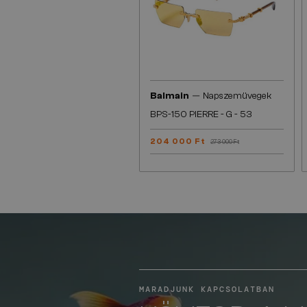
—
Balmain
Napszemüvegek
BPS-150 PIERRE - G - 53
204 000 Ft
273 000 Ft
MARADJUNK KAPCSOLATBAN