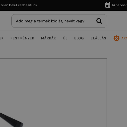
 belül kézbesítünk
14 napos vissz
EK
FESTMÉNYEK
MÁRKÁK
ÚJ
BLOG
ELÁLLÁS
AK