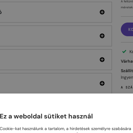
A feltün
méretek 
ó
K
K
Várhat
Szállí
Ingyen
A SZÁ
Ez a weboldal sütiket használ
ELHET
Cookie-kat használunk a tartalom, a hirdetések személyre szabására