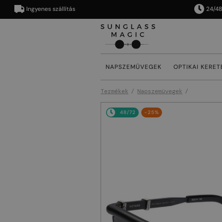
Ingyenes szállítás
24/48 órán
NAPSZEMÜVEGEK
OPTIKAI KERET
Termékek
Napszemüvegek
48/72
-25%