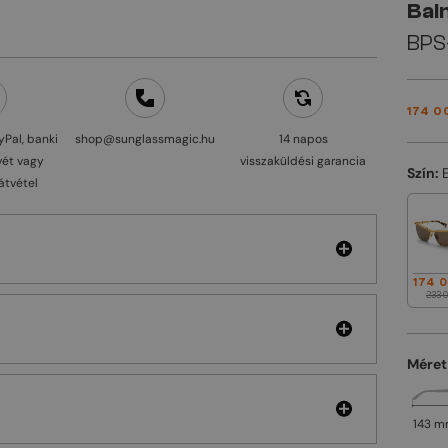
Bal
BPS-
174 0
yPal, banki
shop@sunglassmagic.hu
14 napos
vét vagy
visszaküldési garancia
Szín:
átvétel
174 
233 0
Méret
143 