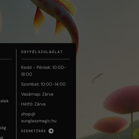
ÜGYFÉLSZOLGÁLAT
Kedd - Péntek: 10:00-
18:00
Szombat: 10:00-14:00
Vasárnap: Zárva
telek
Hétfő: Zárva
shop@
sunglassmagic.hu
ség
ÜZENETÍRÁS
ág