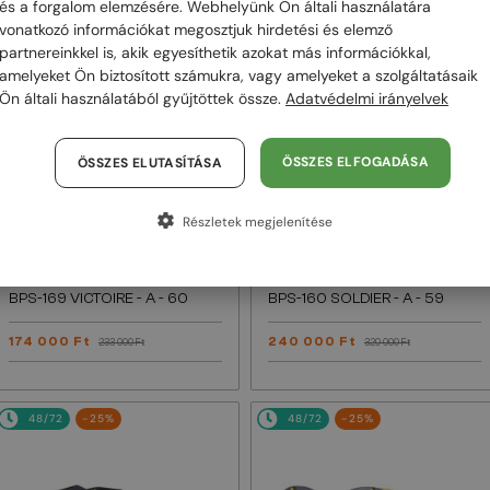
és a forgalom elemzésére. Webhelyünk Ön általi használatára
vonatkozó információkat megosztjuk hirdetési és elemző
48/72
-25%
48/72
-25%
partnereinkkel is, akik egyesíthetik azokat más információkkal,
amelyeket Ön biztosított számukra, vagy amelyeket a szolgáltatásaik
Ön általi használatából gyűjtöttek össze.
Adatvédelmi irányelvek
ÖSSZES ELFOGADÁSA
ÖSSZES ELUTASÍTÁSA
Részletek megjelenítése
—
—
Balmain
Napszemüvegek
Balmain
Napszemüvegek
BPS-169 VICTOIRE - A - 60
BPS-160 SOLDIER - A - 59
174 000 Ft
240 000 Ft
233 000 Ft
320 000 Ft
48/72
-25%
48/72
-25%