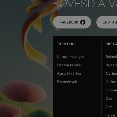
KÖVESD A 
FACEBOOK
INSTAG
TERMÉKEK
NÉPS
Napszemüvegek
Balmai
Optikai keretek
Bvlgari
Ajándékkártya
Cartie
Festmények
Celine
Chopa
Dior
Dita
Fendi