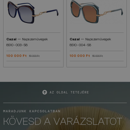
—
—
Cazal
Napszemüvegek
Cazal
Napszemüvegek
8510 - 003 - 58
8510 - 004 - 58
100 000 Ft
100 000 Ft
119 000 Ft
119 000 Ft
AZ OLDAL TETEJÉRE
MARADJUNK KAPCSOLATBAN
KÖVESD A VARÁZSLATOT