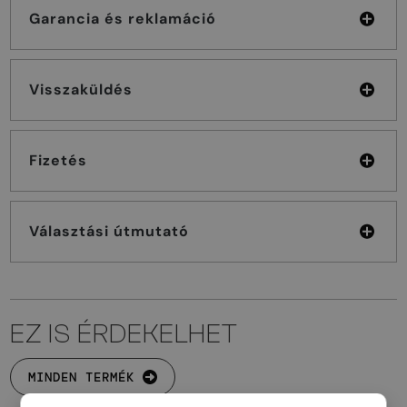
Garancia és reklamáció
Visszaküldés
Fizetés
Választási útmutató
EZ IS ÉRDEKELHET
MINDEN TERMÉK