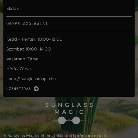
Elállás
ÜGYFÉLSZOLGÁLAT
Kedd - Péntek: 10:00-18:00
Szombat: 10:00-14:00
Vasárnap: Zárva
Hétfő: Zárva
shop@
sunglassmagic.hu
ÜZENETÍRÁS
A Sunglass Magicnél megtalálhatod prémium márkás