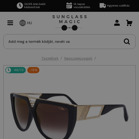
24/48 órán belül
14 napos
Ingyenes szállítás
kézbesítünk
visszaküldés
HU
Termékek
Napszemüvegek
48/72
-15%