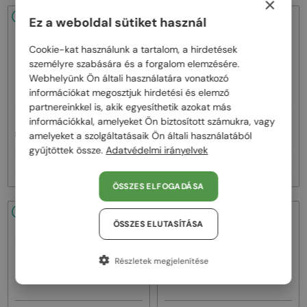
×
48/72
-16%
48/72
-9%
Ez a weboldal sütiket használ
Cookie-kat használunk a tartalom, a hirdetések
személyre szabására és a forgalom elemzésére.
Webhelyünk Ön általi használatára vonatkozó
információkat megosztjuk hirdetési és elemző
partnereinkkel is, akik egyesíthetik azokat más
—
—
információkkal, amelyeket Ön biztosított számukra, vagy
Cazal
Napszemüvegek
Cazal
Napszemüvegek
amelyeket a szolgáltatásaik Ön általi használatából
8505 - 001 - 57
186/3 - 001 - 59
gyűjtöttek össze.
Adatvédelmi irányelvek
100 000 Ft
119 000 Ft
119 000 Ft
131 000 Ft
ÖSSZES ELFOGADÁSA
48/72
-15%
48/72
-10%
ÖSSZES ELUTASÍTÁSA
Részletek megjelenítése