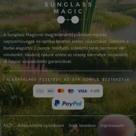
A Sunglass Magicnél megtalálhatod prémium márkás
napszemüvegek és optikai keretek széles választékát. Üzletünk a
Budai alagúttól 2 percre található, szakértői tanácsadással vár
mindenkit. Vásárolj nálunk online az ország bármelyik területéről,
14 napos visszaküldési garanciával.
A KÉNYELMES FIZETÉST AZ OTP SIMPLE BIZTOSÍTJA
ÁSZF
Adatvédelmi nyilatkozat
Sütik kezelése
Impresszum