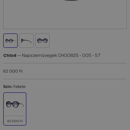
Chloé
— Napszemüvegek CH0082S - 005 - 57
62 000 Ft
Szín:
Fekete
62 000 Ft