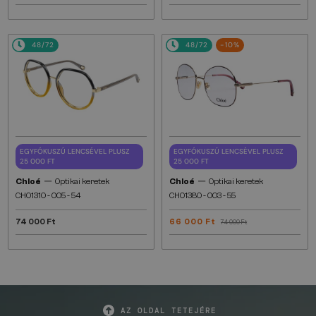
48/72
48/72
-10%
EGYFÓKUSZÚ LENCSÉVEL PLUSZ
EGYFÓKUSZÚ LENCSÉVEL PLUSZ
25 000 FT
25 000 FT
—
—
Chloé
Optikai keretek
Chloé
Optikai keretek
CH0131O - 005 - 54
CH0138O - 003 - 55
74 000 Ft
66 000 Ft
74 000 Ft
AZ OLDAL TETEJÉRE