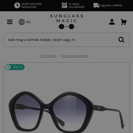
24/48 órán belül
14 napos
Ingyenes szállítás
kézbesítünk
visszaküldés
HU
Termékek
Napszemüvegek
48/72