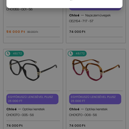
—
EGYFÓKUSZÚ LENCSÉVEL PLUSZ
Chloé
Napszemüvegek
25 000 FT
CH0135S - 001 - 58
—
Chloé
Napszemüvegek
CE2154 - 717 - 57
56 000 Ft
74 000 Ft
86 000 Ft
48/72
48/72
EGYFÓKUSZÚ LENCSÉVEL PLUSZ
EGYFÓKUSZÚ LENCSÉVEL PLUSZ
25 000 FT
25 000 FT
—
—
Chloé
Optikai keretek
Chloé
Optikai keretek
CH0107O - 005 - 56
CH0107O - 006 - 56
74 000 Ft
74 000 Ft