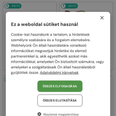
48/72
48/72
×
Ez a weboldal sütiket használ
Cookie-kat használunk a tartalom, a hirdetések
személyre szabására és a forgalom elemzésére.
—
—
Webhelyünk Ön általi használatára vonatkozó
Chloé
Napszemüvegek
Chloé
Napszemüvegek
információkat megosztjuk hirdetési és elemző
CH0081S - 002 - 55
CH0125SA - 004 - 57
partnereinkkel is, akik egyesíthetik azokat más
62 000 Ft
57 000 Ft
információkkal, amelyeket Ön biztosított számukra, vagy
amelyeket a szolgáltatásaik Ön általi használatából
gyűjtöttek össze.
Adatvédelmi irányelvek
48/72
-34%
48/72
ÖSSZES ELFOGADÁSA
ÖSSZES ELUTASÍTÁSA
Részletek megjelenítése