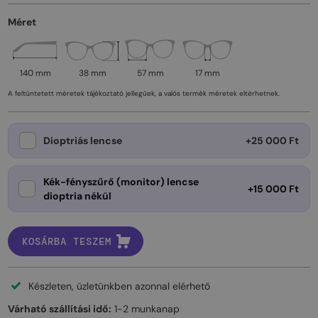
Méret
140 mm
38 mm
57 mm
17 mm
A feltüntetett méretek tájékoztató jellegűek, a valós termék méretek eltérhetnek.
Dioptriás lencse
+25 000 Ft
Kék-fényszűrő (monitor) lencse
+15 000 Ft
dioptria nékül
KOSÁRBA TESZEM
Készleten, üzletünkben azonnal elérhető
Várható szállítási idő:
1-2 munkanap