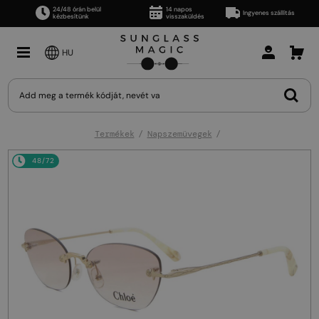
24/48 órán belül
14 napos
Ingyenes szállítás
kézbesítünk
visszaküldés
HU
Termékek
Napszemüvegek
48/72