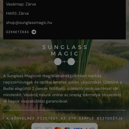
Vasárnap: Zárva
Hétfő: Zárva
shop@
sunglassmagic.hu
ÜZENETÍRÁS
A Sunglass Magicnél megtalálhatod prémium márkás
napszemüvegek és optikai keretek széles választékát. Üzletünk a
Budai alagúttól 2 percre található, szakértői tanácsadással vár
mindenkit. Vásárolj nálunk online az ország bármelyik területéről,
14 napos visszaküldési garanciával.
A KÉNYELMES FIZETÉST AZ OTP SIMPLE BIZTOSÍTJA