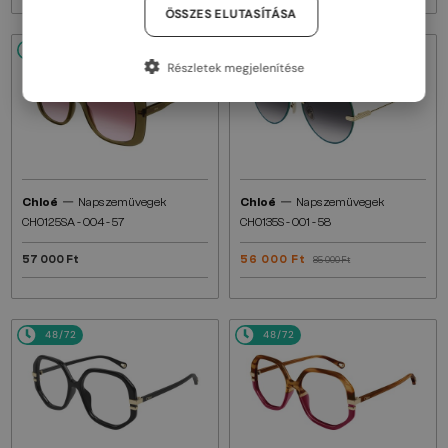
ÖSSZES ELUTASÍTÁSA
48/72
48/72
-34%
Részletek megjelenítése
—
—
Chloé
Napszemüvegek
Chloé
Napszemüvegek
CH0125SA - 004 - 57
CH0135S - 001 - 58
57 000 Ft
56 000 Ft
85 000 Ft
48/72
48/72