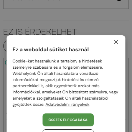
EZ IS ÉRDEKELHET
×
MINDEN TERMÉK
Ez a weboldal sütiket használ
Cookie-kat használunk a tartalom, a hirdetések
48/72
48/72
személyre szabására és a forgalom elemzésére.
Webhelyünk Ön általi használatára vonatkozó
információkat megosztjuk hirdetési és elemző
partnereinkkel is, akik egyesíthetik azokat más
információkkal, amelyeket Ön biztosított számukra, vagy
amelyeket a szolgáltatásaik Ön általi használatából
gyűjtöttek össze.
Adatvédelmi irányelvek
—
—
Chloé
Napszemüvegek
Chloé
Napszemüvegek
CH0081S - 002 - 55
CH0082S - 005 - 57
ÖSSZES ELFOGADÁSA
62 000 Ft
62 000 Ft