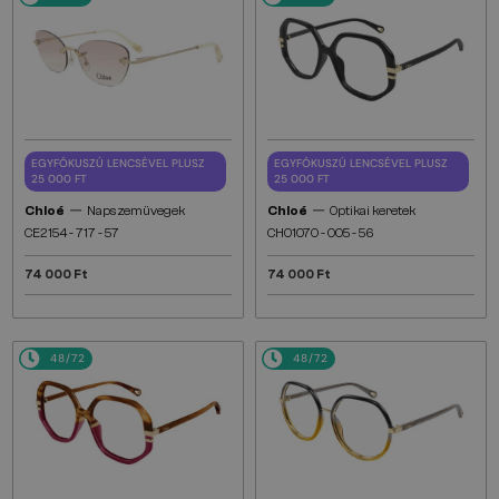
EGYFÓKUSZÚ LENCSÉVEL PLUSZ
EGYFÓKUSZÚ LENCSÉVEL PLUSZ
25 000 FT
25 000 FT
—
—
Chloé
Napszemüvegek
Chloé
Optikai keretek
CE2154 - 717 - 57
CH0107O - 005 - 56
74 000 Ft
74 000 Ft
48/72
48/72