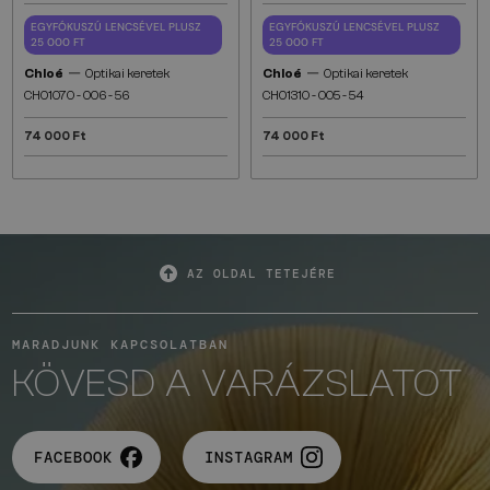
EGYFÓKUSZÚ LENCSÉVEL PLUSZ
EGYFÓKUSZÚ LENCSÉVEL PLUSZ
25 000 FT
25 000 FT
—
—
Chloé
Optikai keretek
Chloé
Optikai keretek
CH0107O - 006 - 56
CH0131O - 005 - 54
74 000 Ft
74 000 Ft
AZ OLDAL TETEJÉRE
MARADJUNK KAPCSOLATBAN
KÖVESD A VARÁZSLATOT
FACEBOOK
INSTAGRAM