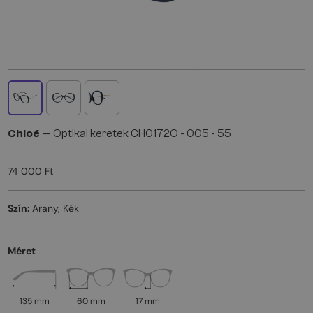
Chloé
— Optikai keretek CH0172O - 005 - 55
74 000 Ft
Szín:
Arany, Kék
Méret
135 mm
60 mm
17 mm