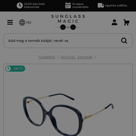
24/48 órán belül
14 napos
Ingyenes szállítás
kézbesítünk
visszaküldés
HU
Termékek
Optikai keretek
48/72