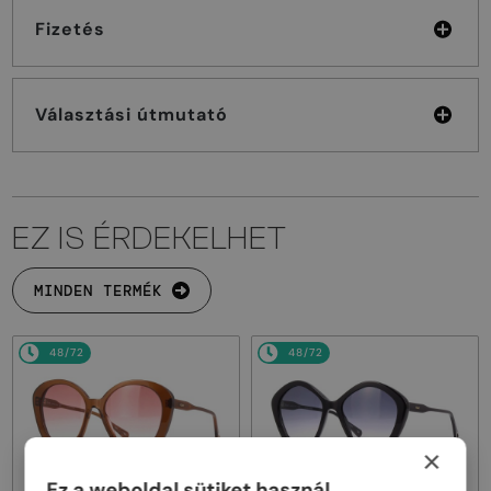
Fizetés
Választási útmutató
EZ IS ÉRDEKELHET
MINDEN TERMÉK
48/72
48/72
×
Ez a weboldal sütiket használ