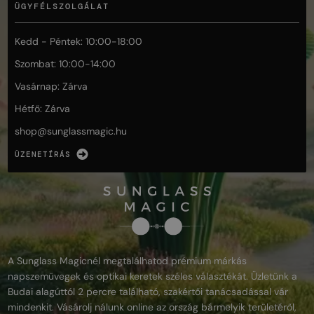
ÜGYFÉLSZOLGÁLAT
Kedd - Péntek: 10:00-18:00
Szombat: 10:00-14:00
Vasárnap: Zárva
Hétfő: Zárva
shop@
sunglassmagic.hu
ÜZENETÍRÁS
A Sunglass Magicnél megtalálhatod prémium márkás
napszemüvegek és optikai keretek széles választékát. Üzletünk a
Budai alagúttól 2 percre található, szakértői tanácsadással vár
mindenkit. Vásárolj nálunk online az ország bármelyik területéről,