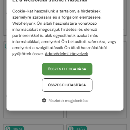
—
—
Chloé
Napszemüvegek
Chloé
Napszemüvegek
Cookie-kat használunk a tartalom, a hirdetések
CH0081S - 002 - 55
CH0082S - 005 - 57
személyre szabására és a forgalom elemzésére.
Webhelyünk Ön általi használatára vonatkozó
62 000 Ft
62 000 Ft
információkat megosztjuk hirdetési és elemző
partnereinkkel is, akik egyesíthetik azokat más
információkkal, amelyeket Ön biztosított számukra, vagy
48/72
48/72
-34%
amelyeket a szolgáltatásaik Ön általi használatából
gyűjtöttek össze.
Adatvédelmi irányelvek
ÖSSZES ELFOGADÁSA
ÖSSZES ELUTASÍTÁSA
—
—
Chloé
Napszemüvegek
Chloé
Napszemüvegek
CH0125SA - 004 - 57
CH0135S - 001 - 58
Részletek megjelenítése
57 000 Ft
56 000 Ft
86 000 Ft
48/72
48/72