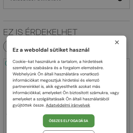
EZ IS ÉRDEKELHET
×
MINDEN TERMÉK
Ez a weboldal sütiket használ
Cookie-kat használunk a tartalom, a hirdetések
48/72
48/72
személyre szabására és a forgalom elemzésére.
Webhelyünk Ön általi használatára vonatkozó
információkat megosztjuk hirdetési és elemző
partnereinkkel is, akik egyesíthetik azokat más
információkkal, amelyeket Ön biztosított számukra, vagy
amelyeket a szolgáltatásaik Ön általi használatából
gyűjtöttek össze.
Adatvédelmi irányelvek
—
—
Chloé
Napszemüvegek
Chloé
Napszemüvegek
CH0081S - 002 - 55
CH0082S - 005 - 57
ÖSSZES ELFOGADÁSA
62 000 Ft
62 000 Ft