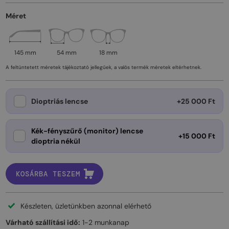
Méret
145 mm
54 mm
18 mm
A feltüntetett méretek tájékoztató jellegűek, a valós termék méretek eltérhetnek.
Dioptriás lencse
+25 000 Ft
Kék-fényszűrő (monitor) lencse
+15 000 Ft
dioptria nékül
KOSÁRBA TESZEM
Készleten, üzletünkben azonnal elérhető
Várható szállítási idő:
1-2 munkanap