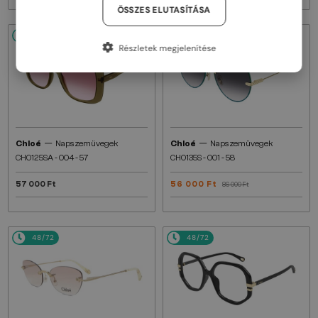
ÖSSZES ELUTASÍTÁSA
48/72
48/72
-34%
Részletek megjelenítése
—
—
Chloé
Napszemüvegek
Chloé
Napszemüvegek
CH0125SA - 004 - 57
CH0135S - 001 - 58
57 000 Ft
56 000 Ft
86 000 Ft
48/72
48/72