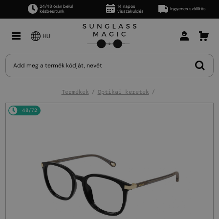
24/48 órán belül
14 napos
Ingyenes szállítás
kézbesítünk
visszaküldés
HU
Termékek
Optikai keretek
48/72