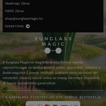
Vasárnap: Zárva
Hétfő: Zárva
shop@
sunglassmagic.hu
ÜZENETÍRÁS
A Sunglass Magicnél megtalálhatod prémium márkás
napszemüvegek és optikai keretek széles választékát. Üzletünk a
Budai alagúttól 2 percre található, szakértői tanácsadással vár
mindenkit. Vásárolj nálunk online az ország bármelyik területéről,
14 napos visszaküldési garanciával.
A KÉNYELMES FIZETÉST AZ OTP SIMPLE BIZTOSÍTJA