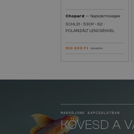
—
Chopard
Napszemüvegek
SCHL31 - 530P - 62 -
POLARIZÁLT LENCSÉKKEL
100 000 Ft
134 000 Ft
MARADJUNK KAPCSOLATBAN
KÖVESD A 