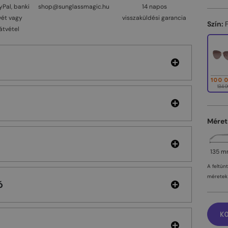
yPal, banki
shop@sunglassmagic.hu
14 napos
vét vagy
visszaküldési garancia
Szín:
átvétel
100 
134 0
Méret
135 
A feltün
méretek 
ó
K