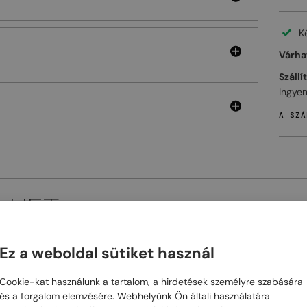
K
Várhat
Szállí
Ingyen
A SZÁ
ELHET
Ez a weboldal sütiket használ
48/72
-25%
48/72
-25%
Cookie-kat használunk a tartalom, a hirdetések személyre szabására
és a forgalom elemzésére. Webhelyünk Ön általi használatára