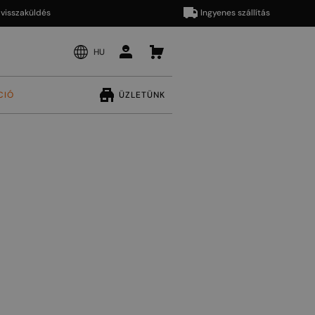
aküldés
Ingyenes szállítás
HU
CIÓ
ÜZLETÜNK