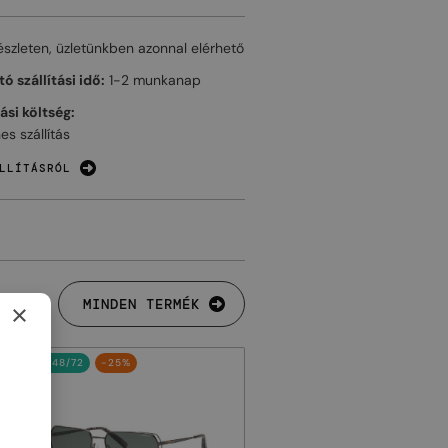
észleten, üzletünkben azonnal elérhető
ó szállítási idő:
1-2 munkanap
tási költség:
es szállítás
LLÍTÁSRÓL
MINDEN TERMÉK
×
48/72
-25%