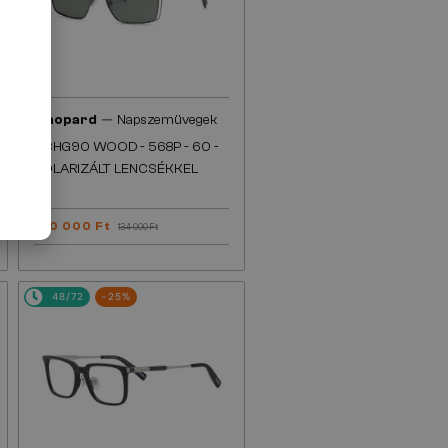
—
Chopard
Napszemüvegek
SCHG90 WOOD - 568P - 60 -
POLARIZÁLT LENCSÉKKEL
100 000 Ft
134 000 Ft
48/72
-25%