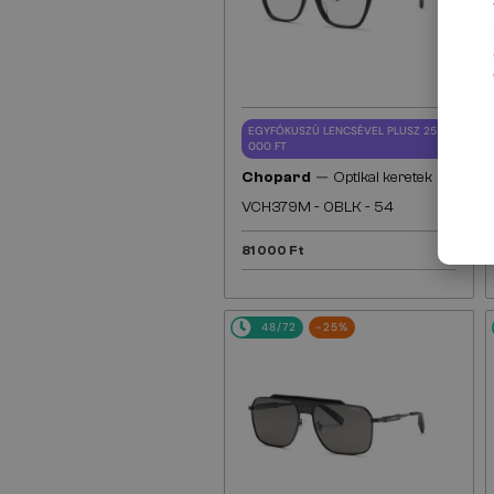
EGYFÓKUSZÚ LENCSÉVEL PLUSZ 25
000 FT
—
Chopard
Optikai keretek
VCH379M - 0BLK - 54
81 000 Ft
48/72
-25%