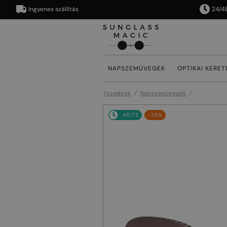
Ingyenes szállítás
24/48 órán
NAPSZEMÜVEGEK
OPTIKAI KERET
Termékek
Napszemüvegek
48/72
-25%