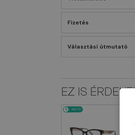
Fizetés
Választási útmutató
EZ IS ÉRDEK
48/72