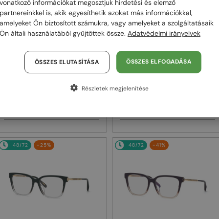
vonatkozó információkat megosztjuk hirdetési és elemző
partnereinkkel is, akik egyesíthetik azokat más információkkal,
amelyeket Ön biztosított számukra, vagy amelyeket a szolgáltatásaik
Ön általi használatából gyűjtöttek össze.
Adatvédelmi irányelvek
—
—
Chopard
Napszemüvegek
Chopard
Napszemüvegek
ÖSSZES ELFOGADÁSA
ÖSSZES ELUTASÍTÁSA
SCH353M - 04GB - 54
SCHG31M - 300G - 64
Részletek megjelenítése
100 000 Ft
135 000 Ft
134 000 Ft
180 000 Ft
48/72
-25%
48/72
-41%