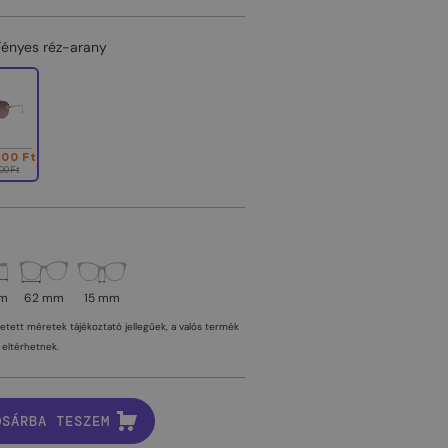
Fényes réz-arany
000 Ft
00 Ft
mm
62 mm
15 mm
tetett méretek tájékoztató jellegűek, a valós termék
eltérhetnek.
OSÁRBA TESZEM