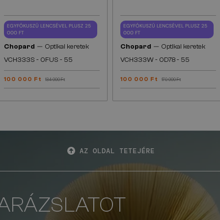
EGYFÓKUSZÚ LENCSÉVEL PLUSZ 25
EGYFÓKUSZÚ LENCSÉVEL PLUSZ 25
000 FT
000 FT
—
—
Chopard
Optikai keretek
Chopard
Optikai keretek
VCH333S - 0FUS - 55
VCH333W - 0D78 - 55
100 000 Ft
100 000 Ft
134 000 Ft
170 000 Ft
AZ OLDAL TETEJÉRE
VARÁZSLATOT