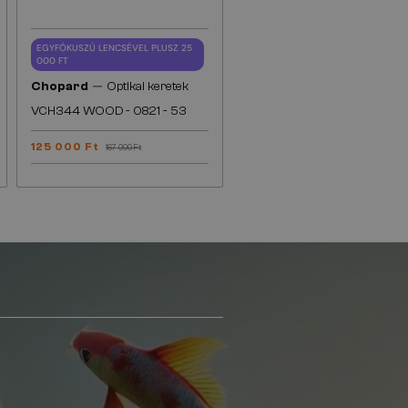
EGYFÓKUSZÚ LENCSÉVEL PLUSZ 25
000 FT
—
Chopard
Optikai keretek
VCH344 WOOD - 0821 - 53
125 000 Ft
167 000 Ft