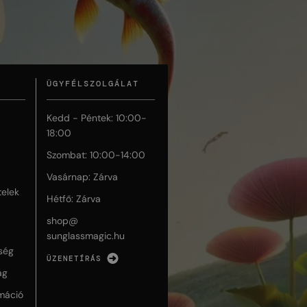
ÜGYFÉLSZOLGÁLAT
Kedd - Péntek: 10:00-
18:00
Szombat: 10:00-14:00
Vasárnap: Zárva
telek
Hétfő: Zárva
shop@
sunglassmagic.hu
ség
ÜZENETÍRÁS
ág
máció