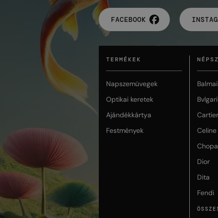
FACEBOOK
INSTAG
TERMÉKEK
NÉPS
Napszemüvegek
Balmai
Optikai keretek
Bvlgari
Ajándékkártya
Cartie
Festmények
Celine
Chopa
Dior
Dita
Fendi
ÖSSZE