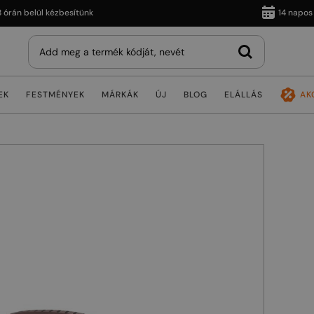
 belül kézbesítünk
14 napos vissz
EK
FESTMÉNYEK
MÁRKÁK
ÚJ
BLOG
ELÁLLÁS
AK