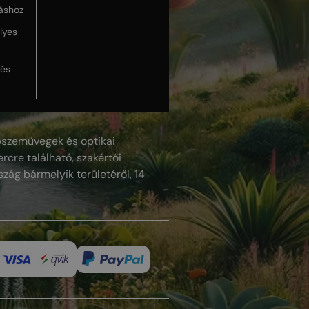
táshoz
lyes
lés
szemüvegek és optikai
rcre található, szakértői
szág bármelyik területéről, 14