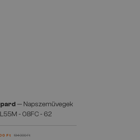
pard
— Napszemüvegek
L55M - 08FC - 62
00 Ft
134 000 Ft