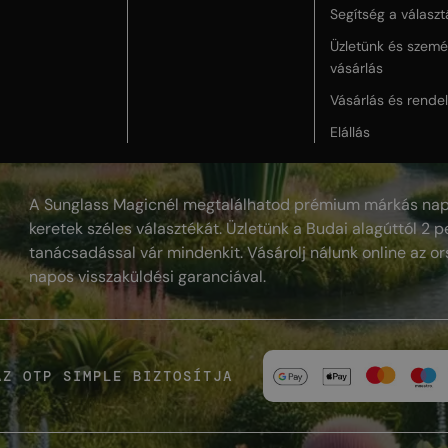
Segítség a válasz
Üzletünk és szemé
vásárlás
Vásárlás és rende
Elállás
A Sunglass Magicnél megtalálhatod prémium márkás nap
keretek széles választékát. Üzletünk a Budai alagúttól 2 pe
tanácsadással vár mindenkit. Vásárolj nálunk online az or
napos visszaküldési garanciával.
AZ OTP SIMPLE BIZTOSÍTJA