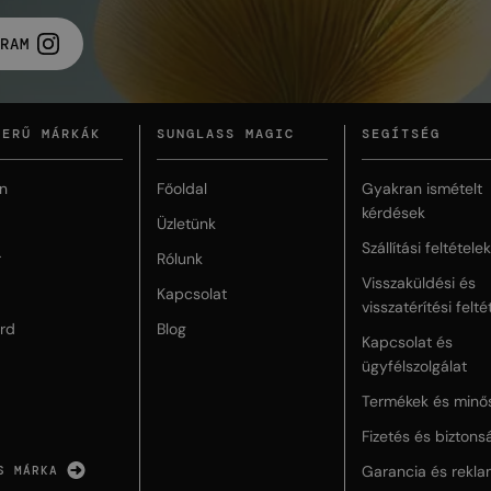
RAM
ZERŰ MÁRKÁK
SUNGLASS MAGIC
SEGÍTSÉG
n
Főoldal
Gyakran ismételt
kérdések
Üzletünk
Szállítási feltételek
r
Rólunk
Visszaküldési és
Kapcsolat
visszatérítési felté
rd
Blog
Kapcsolat és
ügyfélszolgálat
Termékek és minő
Fizetés és biztons
Garancia és rekla
S MÁRKA