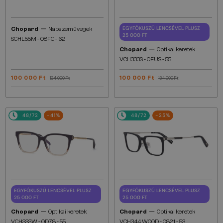
—
EGYFÓKUSZÚ LENCSÉVEL PLUSZ
Chopard
Napszemüvegek
25 000 FT
SCHL55M - 08FC - 62
—
Chopard
Optikai keretek
VCH333S - 0FUS - 55
100 000 Ft
100 000 Ft
134 000 Ft
134 000 Ft
48/72
-41%
48/72
-25%
EGYFÓKUSZÚ LENCSÉVEL PLUSZ
EGYFÓKUSZÚ LENCSÉVEL PLUSZ
25 000 FT
25 000 FT
—
—
Chopard
Optikai keretek
Chopard
Optikai keretek
VCH333W - 0D78 - 55
VCH344 WOOD - 0821 - 53