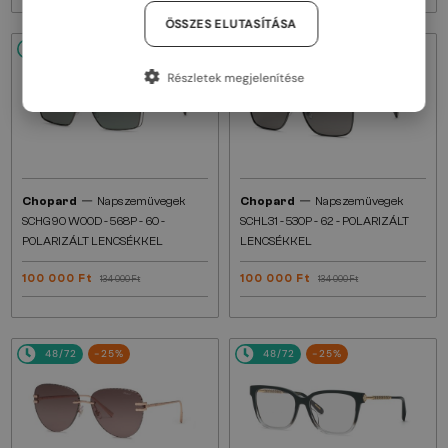
ÖSSZES ELUTASÍTÁSA
48/72
-25%
48/72
-25%
Részletek megjelenítése
—
—
Chopard
Napszemüvegek
Chopard
Napszemüvegek
SCHG90 WOOD - 568P - 60 -
SCHL31 - 530P - 62 - POLARIZÁLT
POLARIZÁLT LENCSÉKKEL
LENCSÉKKEL
100 000 Ft
100 000 Ft
134 000 Ft
134 000 Ft
48/72
-25%
48/72
-25%