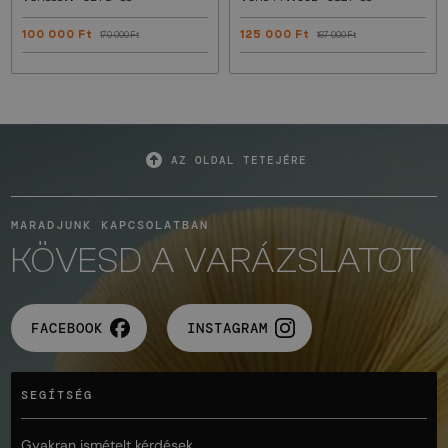
100 000 Ft
125 000 Ft
170 000 Ft
167 000 Ft
AZ OLDAL TETEJÉRE
MARADJUNK KAPCSOLATBAN
KÖVESD A VARÁZSLATOT
FACEBOOK
INSTAGRAM
SEGÍTSÉG
Gyakran ismételt kérdések