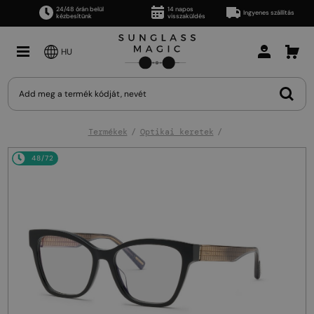
24/48 órán belül
14 napos
Ingyenes szállítás
kézbesítünk
visszaküldés
HU
Termékek
Optikai keretek
48/72