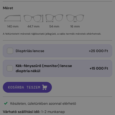
Méret
140 mm
44.7 mm
54 mm
16 mm
A feltüntetett méretek tájékoztató jellegűek, a valós termék méretek eltérhetnek.
Dioptriás lencse
+25 000 Ft
Kék-fényszűrő (monitor) lencse
+15 000 Ft
dioptria nékül
KOSÁRBA TESZEM
Készleten, üzletünkben azonnal elérhető
Várható szállítási idő:
1-2 munkanap