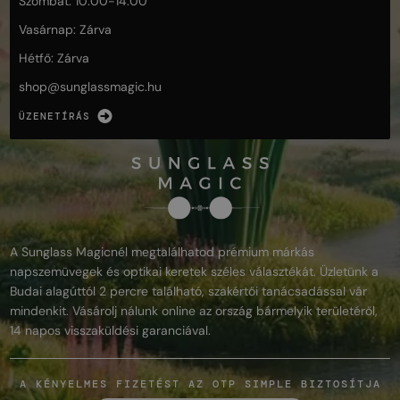
Szombat: 10:00-14:00
Vasárnap: Zárva
Hétfő: Zárva
shop@
sunglassmagic.hu
ÜZENETÍRÁS
A Sunglass Magicnél megtalálhatod prémium márkás
napszemüvegek és optikai keretek széles választékát. Üzletünk a
Budai alagúttól 2 percre található, szakértői tanácsadással vár
mindenkit. Vásárolj nálunk online az ország bármelyik területéről,
14 napos visszaküldési garanciával.
A KÉNYELMES FIZETÉST AZ OTP SIMPLE BIZTOSÍTJA