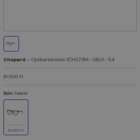
Chopard
— Optikai keretek VCH379M - 0BLK - 54
81 000 Ft
Szín:
Fekete
81 000 Ft