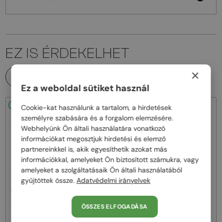
EZ IS ÉRDEKELHET
×
MINDEN TERMÉK
Ez a weboldal sütiket használ
48/72
-25%
48/72
-25%
Cookie-kat használunk a tartalom, a hirdetések
személyre szabására és a forgalom elemzésére.
Webhelyünk Ön általi használatára vonatkozó
információkat megosztjuk hirdetési és elemző
partnereinkkel is, akik egyesíthetik azokat más
információkkal, amelyeket Ön biztosított számukra, vagy
amelyeket a szolgáltatásaik Ön általi használatából
—
—
gyűjtöttek össze.
Adatvédelmi irányelvek
Chopard
Napszemüvegek
Chopard
Napszemüvegek
SCH353M - 04GB - 54
SCHG31M - 300G - 64
ÖSSZES ELFOGADÁSA
100 000 Ft
135 000 Ft
134 000 Ft
180 000 Ft