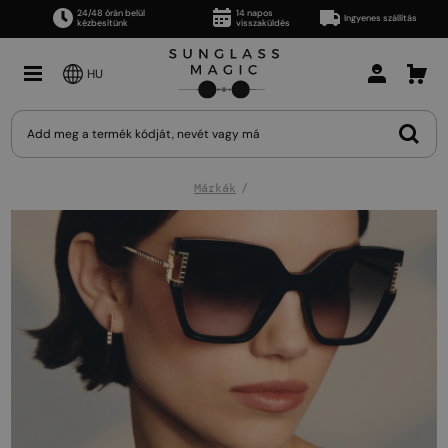
24/48 órán belül
14 napos
Ingyenes szállítás
kézbesítünk
visszaküldés
HU
Márkák