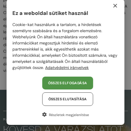
×
különleges kidolgozás minden darabot egyedi műalkotássá tesz. A
Ez a weboldal sütiket használ
Chopard szemüvegein gyakran visszaköszönnek a márka ikonikus
elemei, mint a gyémántok, arany és platina díszítések, amelyek
Cookie-kat használunk a tartalom, a hirdetések
egyedülálló eleganciát és fényűzést adnak a modelleknek. A
személyre szabására és a forgalom elemzésére.
letisztult formák, a tökéletesen megmunkált keretek és a művészi
Webhelyünk Ön általi használatára vonatkozó
részletek garantálják, hogy a Chopard szemüvegei nemcsak a
információkat megosztjuk hirdetési és elemző
divat világában, hanem az ékszerészetben is kiemelkednek. A
partnereinkkel is, akik egyesíthetik azokat más
Chopard szemüvegek ideálisak azok számára, akik a prémium
információkkal, amelyeket Ön biztosított számukra, vagy
minőséget, a fényűzést és a kifinomult eleganciát keresik. Az
amelyeket a szolgáltatásaik Ön általi használatából
ékszerészeti technikák alkalmazása minden egyes darabban
gyűjtöttek össze.
Adatvédelmi irányelvek
visszaadja a luxus és a kifinomultság valódi jelentését.
ÖSSZES ELFOGADÁSA
ÖSSZES ELUTASÍTÁSA
AZ OLDAL TETEJÉRE
Részletek megjelenítése
MARADJUNK KAPCSOLATBAN
KÖVESD A VARÁZSLATOT