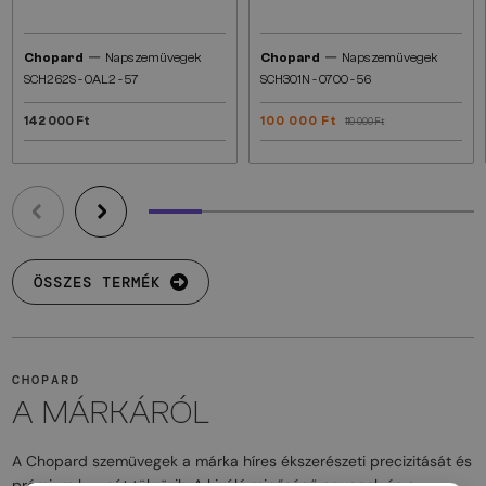
—
—
Chopard
Napszemüvegek
Chopard
Napszemüvegek
SCH262S - 0AL2 - 57
SCH301N - 0700 - 56
142 000 Ft
100 000 Ft
119 000 Ft
ÖSSZES TERMÉK
CHOPARD
A MÁRKÁRÓL
A Chopard szemüvegek a márka híres ékszerészeti precizitását és
prémium luxusát tükrözik. A kiváló minőségű anyagok és a