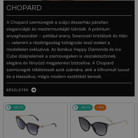
CHOPARD
A Chopard szemüvegek a svájci ékszerház páratlan
eleganciáját és mestermunkáját tükrözik. A prémium
anyaghasználat – például arany, Swarovski kristályok és titán
–, valamint a részletgazdag kidolgozás teszi ezeket a
modelleket exkluzívvá. Az ikonikus Happy Diamonds és Ice
Cube dizájnelemek a szemüvegeken is visszaköszönnek,
elegáns és fényűző megjelenést biztosítva. A Chopard
szemüvegek tökéletesek azok számára, akik a kifinomult luxust
és a klasszikus, mégis modern esztétikát keresik.
RÉSZLETEK
48/72
48/72
-15%