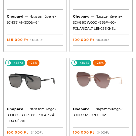
—
—
Chopard
Napszemüvegek
Chopard
Napszemüvegek
SCHG31M - 300G - 64
SCHG90 WOOD - 568P - 60 -
POLARIZÁLT LENCSÉKKEL
135 000 Ft
100 000 Ft
180 000 Ft
134 000 Ft
48/72
-25%
48/72
-25%
—
—
Chopard
Napszemüvegek
Chopard
Napszemüvegek
SCHL31 - 530P - 62 - POLARIZÁLT
SCHL55M - 08FC - 62
LENCSÉKKEL
100 000 Ft
100 000 Ft
134 000 Ft
134 000 Ft