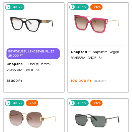
48/72
48/72
-25%
—
EGYFÓKUSZÚ LENCSÉVEL PLUSZ
Chopard
Napszemüvegek
25 000 FT
SCH353M - 04GB - 54
—
Chopard
Optikai keretek
VCH379M - 0BLK - 54
81 000 Ft
100 000 Ft
134 000 Ft
48/72
-25%
48/72
-25%