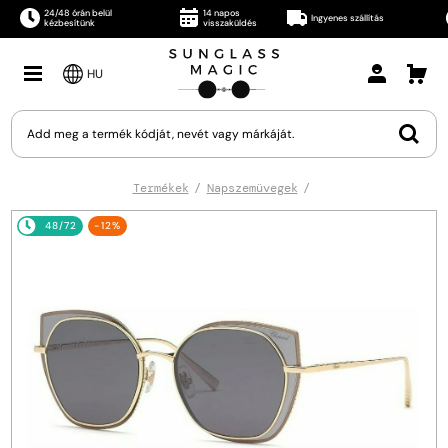
24/48 órán belül
14 napos
Ingyenes szállítás
kézbesítünk
visszaküldés
HU
Termékek
Napszemüvegek
48/72
-12%