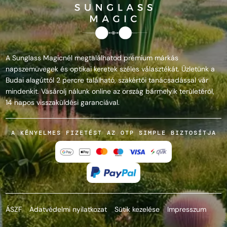
A Sunglass Magicnél megtalálhatod prémium márkás
napszemüvegek és optikai keretek széles választékát. Üzletünk a
Budai alagúttól 2 percre található, szakértői tanácsadással vár
mindenkit. Vásárolj nálunk online az ország bármelyik területéről,
14 napos visszaküldési garanciával.
A KÉNYELMES FIZETÉST AZ OTP SIMPLE BIZTOSÍTJA
ÁSZF
Adatvédelmi nyilatkozat
Sütik kezelése
Impresszum