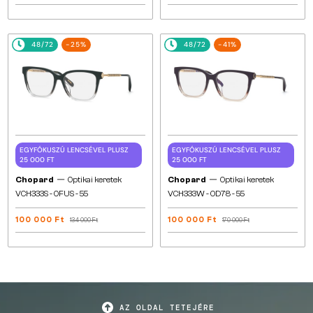
48/72
-25%
48/72
-41%
EGYFÓKUSZÚ LENCSÉVEL PLUSZ
EGYFÓKUSZÚ LENCSÉVEL PLUSZ
25 000 FT
25 000 FT
—
—
Chopard
Optikai keretek
Chopard
Optikai keretek
VCH333S - 0FUS - 55
VCH333W - 0D78 - 55
100 000 Ft
100 000 Ft
134 000 Ft
170 000 Ft
AZ OLDAL TETEJÉRE