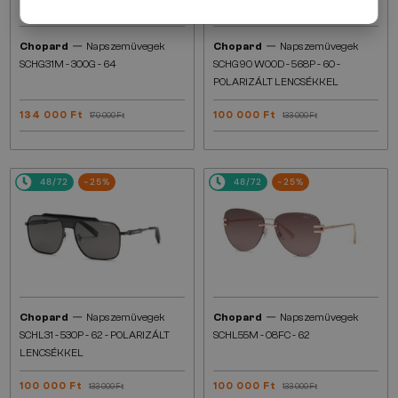
—
—
Chopard
Napszemüvegek
Chopard
Napszemüvegek
SCHG31M - 300G - 64
SCHG90 WOOD - 568P - 60 -
POLARIZÁLT LENCSÉKKEL
134 000 Ft
100 000 Ft
179 000 Ft
133 000 Ft
48/72
-25%
48/72
-25%
—
—
Chopard
Napszemüvegek
Chopard
Napszemüvegek
SCHL31 - 530P - 62 - POLARIZÁLT
SCHL55M - 08FC - 62
LENCSÉKKEL
100 000 Ft
100 000 Ft
133 000 Ft
133 000 Ft