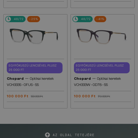
48/72
-25%
48/72
-41%
EGYFÓKUSZÚ LENCSÉVEL PLUSZ
EGYFÓKUSZÚ LENCSÉVEL PLUSZ
25 000 FT
25 000 FT
—
—
Chopard
Optikai keretek
Chopard
Optikai keretek
VCH333S - 0FUS - 55
VCH333W - 0D78 - 55
100 000 Ft
100 000 Ft
133 000 Ft
170 000 Ft
AZ OLDAL TETEJÉRE