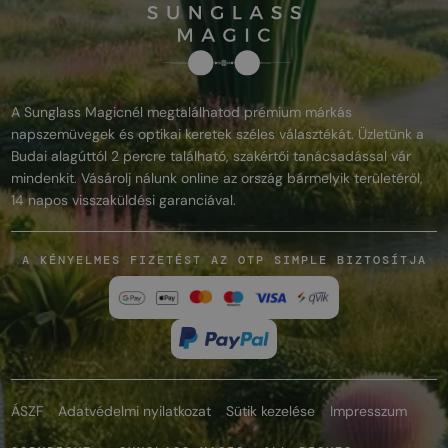
A Sunglass Magicnél megtalálhatod prémium márkás
napszemüvegek és optikai keretek széles választékát. Üzletünk a
Budai alagúttól 2 percre található, szakértői tanácsadással vár
mindenkit. Vásárolj nálunk online az ország bármelyik területéről,
14 napos visszaküldési garanciával.
A KÉNYELMES FIZETÉST AZ OTP SIMPLE BIZTOSÍTJA
ÁSZF
Adatvédelmi nyilatkozat
Sütik kezelése
Impresszum