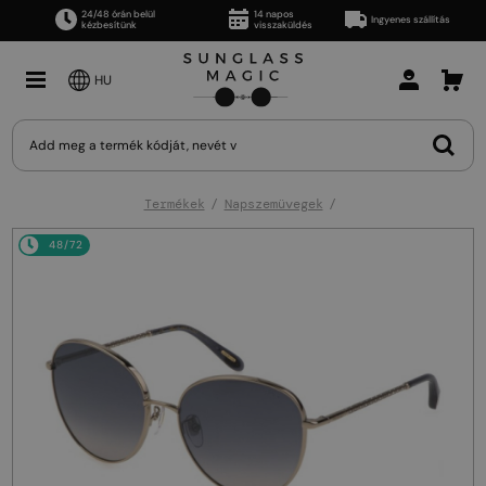
24/48 órán belül
14 napos
Ingyenes szállítás
kézbesítünk
visszaküldés
HU
Termékek
Napszemüvegek
48/72