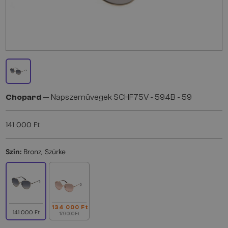
Chopard
— Napszemüvegek SCHF75V - 594B - 59
141 000 Ft
Szín:
Bronz, Szürke
134 000 Ft
141 000 Ft
179 000 Ft