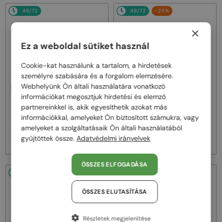
48/72
48/72
-25%
×
Ez a weboldal sütiket használ
Cookie-kat használunk a tartalom, a hirdetések
személyre szabására és a forgalom elemzésére.
—
Webhelyünk Ön általi használatára vonatkozó
EGYFÓKUSZÚ LENCSÉVEL PLUSZ
Chopard
Napszemüvegek
25 000 FT
információkat megosztjuk hirdetési és elemző
SCH353M - 04GB - 54
—
partnereinkkel is, akik egyesíthetik azokat más
Chopard
Optikai keretek
információkkal, amelyeket Ön biztosított számukra, vagy
VCH379M - 0BLK - 54
amelyeket a szolgáltatásaik Ön általi használatából
81 000 Ft
100 000 Ft
133 000 Ft
gyűjtöttek össze.
Adatvédelmi irányelvek
ÖSSZES ELFOGADÁSA
48/72
-25%
48/72
-25%
ÖSSZES ELUTASÍTÁSA
Részletek megjelenítése