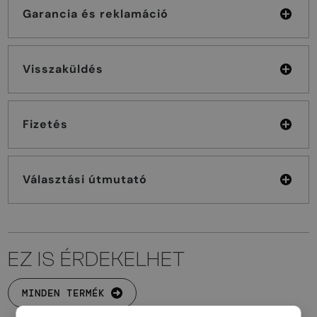
Garancia és reklamáció
Visszaküldés
Fizetés
Választási útmutató
EZ IS ÉRDEKELHET
MINDEN TERMÉK