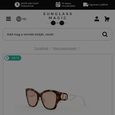
24/48 órán belül
14 napos
Ingyenes szállítás
kézbesítünk
visszaküldés
HU
Termékek
Napszemüvegek
48/72