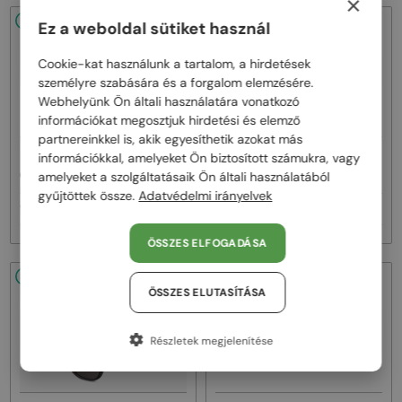
×
48/72
48/72
Ez a weboldal sütiket használ
Cookie-kat használunk a tartalom, a hirdetések
személyre szabására és a forgalom elemzésére.
Webhelyünk Ön általi használatára vonatkozó
információkat megosztjuk hirdetési és elemző
partnereinkkel is, akik egyesíthetik azokat más
—
—
információkkal, amelyeket Ön biztosított számukra, vagy
Dior
Napszemüvegek
Dior
Napszemüvegek
CDIOR S1F - 35A0 D - 56
DIORB23 S4I - 64A0 V - 56
amelyeket a szolgáltatásaik Ön általi használatából
gyűjtöttek össze.
Adatvédelmi irányelvek
160 000 Ft
145 000 Ft
ÖSSZES ELFOGADÁSA
48/72
48/72
ÖSSZES ELUTASÍTÁSA
Részletek megjelenítése