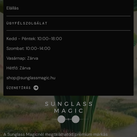
Elállás
ÜGYFÉLSZOLGÁLAT
Kedd - Péntek: 10:00-18:00
Szombat: 10:00-14:00
Vasárnap: Zárva
Hétfő: Zárva
shop@
sunglassmagic.hu
ÜZENETÍRÁS
A Sunglass Magicnél megtalálhatod prémium márkás