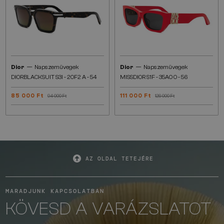
—
—
Dior
Napszemüvegek
Dior
Napszemüvegek
DIORBLACKSUIT S3I - 20F2 A - 54
MISSDIOR S1F - 35A0 O - 56
85 000 Ft
111 000 Ft
94 000 Ft
126 000 Ft
AZ OLDAL TETEJÉRE
MARADJUNK KAPCSOLATBAN
KÖVESD A VARÁZSLATOT