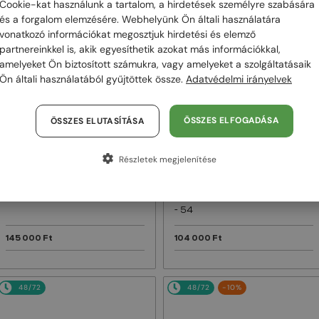
Cookie-kat használunk a tartalom, a hirdetések személyre szabására
és a forgalom elemzésére. Webhelyünk Ön általi használatára
48/72
48/72
vonatkozó információkat megosztjuk hirdetési és elemző
partnereinkkel is, akik egyesíthetik azokat más információkkal,
amelyeket Ön biztosított számukra, vagy amelyeket a szolgáltatásaik
Ön általi használatából gyűjtöttek össze.
Adatvédelmi irányelvek
ÖSSZES ELFOGADÁSA
ÖSSZES ELUTASÍTÁSA
Részletek megjelenítése
—
—
Dior
Napszemüvegek
Dior
Napszemüvegek
DIORB23 S4I - 64A0 V - 56
DIORBLACKSUIT S12F - 10A0 V
- 54
145 000 Ft
104 000 Ft
48/72
48/72
-10%