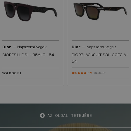
—
—
Dior
Napszemüvegek
Dior
Napszemüvegek
DIORESILLE S1I - 35A1 O - 54
DIORBLACKSUIT S3I - 20F2 A -
54
85 000 Ft
174 000 Ft
94 000 Ft
AZ OLDAL TETEJÉRE