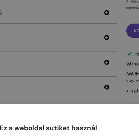
A feltün
méretek 
ó
K
K
Várhat
Szállí
Ingyen
A SZÁ
Ez a weboldal sütiket használ
ELHET