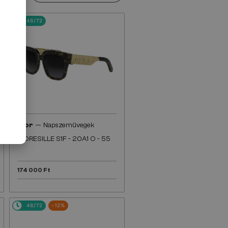
48/72
—
Dior
Napszemüvegek
DIORESILLE S1F - 20A1 O - 55
174 000 Ft
48/72
-12%