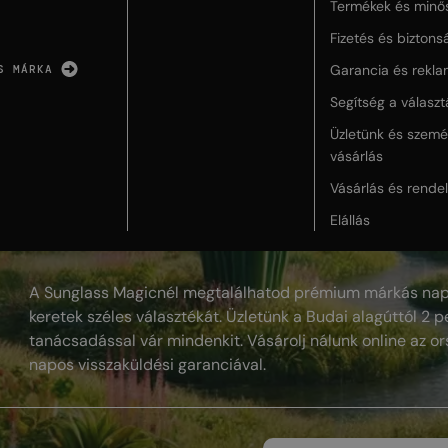
Termékek és minő
Fizetés és biztons
Garancia és rekla
S MÁRKA
Segítség a válasz
Üzletünk és szemé
vásárlás
Vásárlás és rende
Elállás
A Sunglass Magicnél megtalálhatod prémium márkás nap
keretek széles választékát. Üzletünk a Budai alagúttól 2 pe
tanácsadással vár mindenkit. Vásárolj nálunk online az or
napos visszaküldési garanciával.