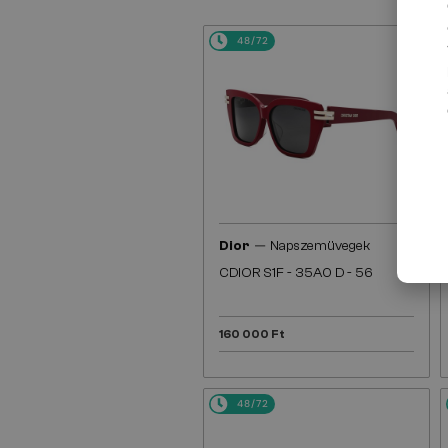
48/72
—
Dior
Napszemüvegek
CDIOR S1F - 35A0 D - 56
160 000 Ft
48/72