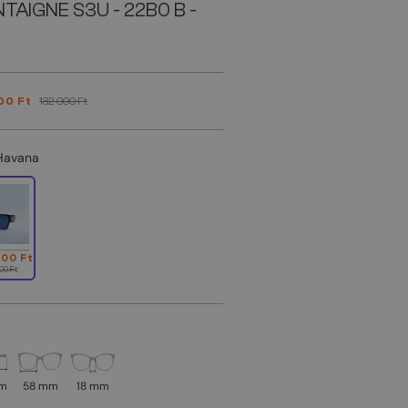
TAIGNE S3U - 22B0 B -
00 Ft
132 000 Ft
Havana
000 Ft
00 Ft
mm
58 mm
18 mm