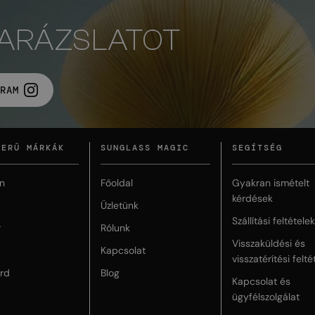
VARÁZSLATOT
RAM
ZERŰ MÁRKÁK
SUNGLASS MAGIC
SEGÍTSÉG
n
Főoldal
Gyakran ismételt
kérdések
Üzletünk
Szállítási feltételek
r
Rólunk
Visszaküldési és
Kapcsolat
visszatérítési felté
rd
Blog
Kapcsolat és
ügyfélszolgálat