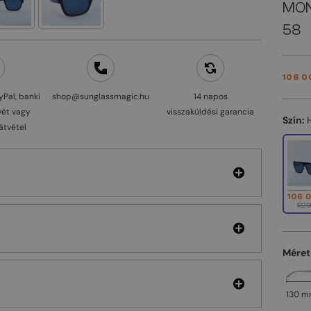
MON
58
106 0
yPal, banki
shop@sunglassmagic.hu
14 napos
vét vagy
visszaküldési garancia
Szín:
átvétel
106 
132 0
Méret
130 