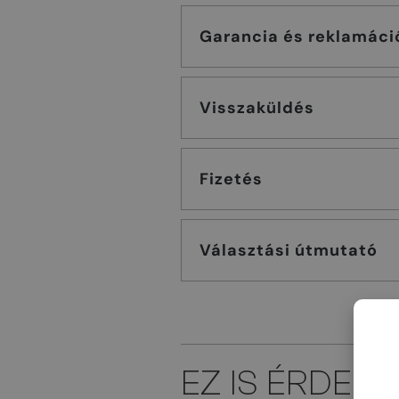
Garancia és reklamáci
Visszaküldés
Fizetés
Választási útmutató
EZ IS ÉRDEK