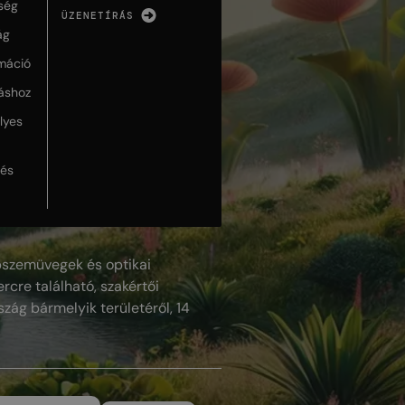
ség
ÜZENETÍRÁS
ág
máció
táshoz
lyes
lés
szemüvegek és optikai
rcre található, szakértői
szág bármelyik területéről, 14