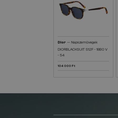
—
Dior
Napszemüvegek
DIORBLACKSUIT S12F - 18B0 V
- 54
104 000 Ft