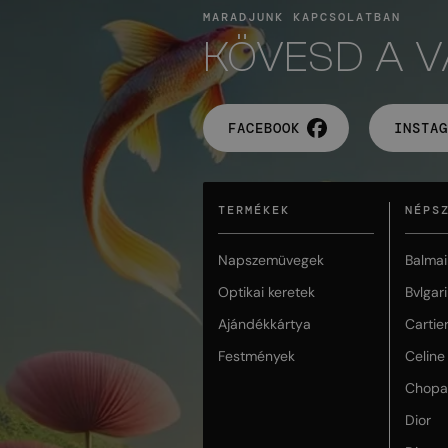
MARADJUNK KAPCSOLATBAN
KÖVESD A 
FACEBOOK
INSTAG
TERMÉKEK
NÉPS
Napszemüvegek
Balmai
Optikai keretek
Bvlgari
Ajándékkártya
Cartie
Festmények
Celine
Chopa
Dior