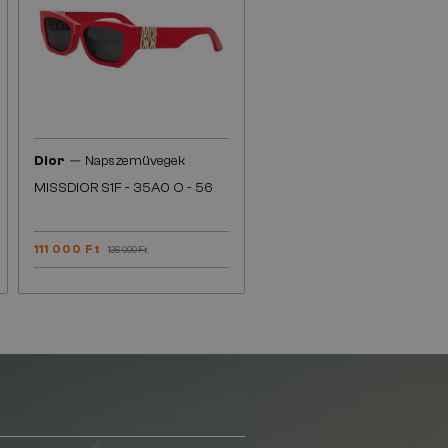
—
Dior
Napszemüvegek
MISSDIOR S1F - 35A0 O - 56
111 000 Ft
126 000 Ft