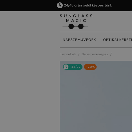
24/48 órán belül kézbesítünk
NAPSZEMÜVEGEK
OPTIKAI KERET
Termékek
Napszemüvegek
48/72
-20%