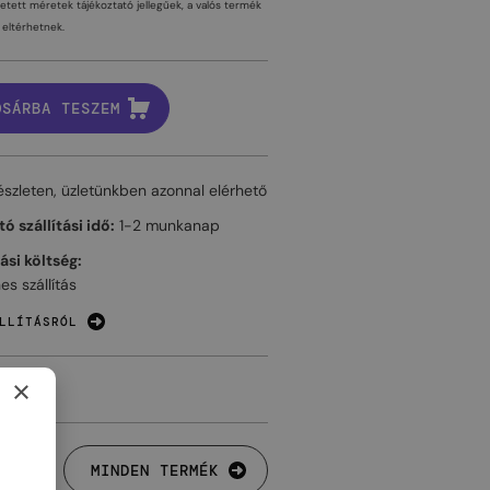
tetett méretek tájékoztató jellegűek, a valós termék
eltérhetnek.
OSÁRBA TESZEM
észleten, üzletünkben azonnal elérhető
ó szállítási idő:
1-2 munkanap
tási költség:
es szállítás
LLÍTÁSRÓL
×
MINDEN TERMÉK