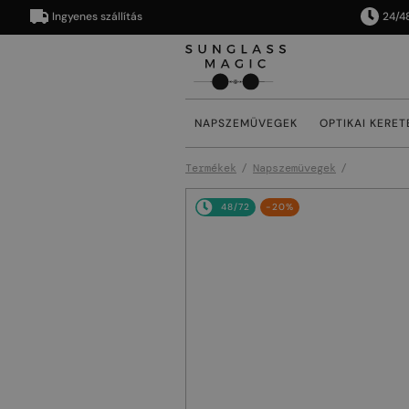
Ingyenes szállítás
24/48 órán
NAPSZEMÜVEGEK
OPTIKAI KERET
Termékek
Napszemüvegek
48/72
-20%