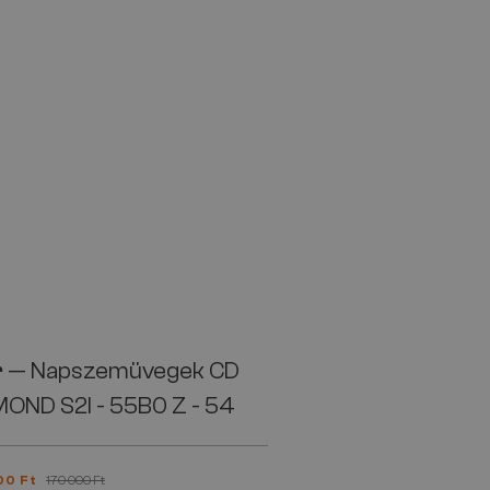
r
— Napszemüvegek CD
OND S2I - 55B0 Z - 54
00 Ft
170 000 Ft