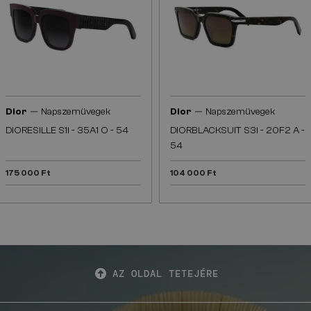
—
—
Dior
Napszemüvegek
Dior
Napszemüvegek
DIORESILLE S1I - 35A1 O - 54
DIORBLACKSUIT S3I - 20F2 A -
54
175 000 Ft
104 000 Ft
AZ OLDAL TETEJÉRE