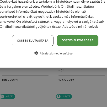
Cookie-kat használunk a tartalom, a hirdetések személyre szabására
és a forgalom elemzésére. Webhelyünk Ön általi használatára
48/72
48/72
vonatkozó információkat megosztjuk hirdetési és elemző
partnereinkkel is, akik egyesíthetik azokat más információkkal,
amelyeket Ön biztosított számukra, vagy amelyeket a szolgáltatásaik
Ön általi használatából gyűjtöttek össze.
Adatvédelmi irányelvek
ÖSSZES ELFOGADÁSA
ÖSSZES ELUTASÍTÁSA
Részletek megjelenítése
—
—
Dior
Napszemüvegek
Dior
Napszemüvegek
DIORB23 S4I - 64A0 V - 56
DIORBLACKSUIT S12F - 10A0 V
- 54
145 000 Ft
104 000 Ft
48/72
48/72