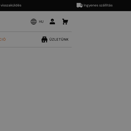
zaküldés
Ingyenes szállítás
HU
CIÓ
ÜZLETÜNK