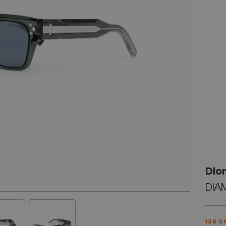
Dio
DIAM
136 0