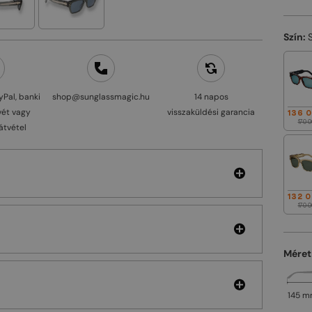
Szín:
yPal, banki
shop@sunglassmagic.hu
14 napos
vét vagy
visszaküldési garancia
136 
170 0
átvétel
132 0
170 0
Méret
145 