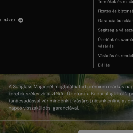
Termékek és minő
Fizetés és biztons
Garancia és rekla
S MÁRKA
Segítség a válasz
Üzletünk és szemé
vásárlás
Vásárlás és rende
Elállás
A Sunglass Magicnél megtalálhatod prémium márkás nap
keretek széles választékát. Üzletünk a Budai alagúttól 2 pe
tanácsadással vár mindenkit. Vásárolj nálunk online az or
napos visszaküldési garanciával.