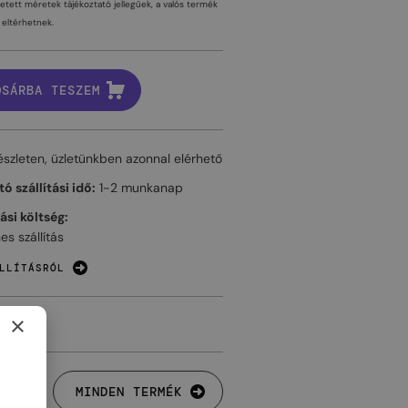
tetett méretek tájékoztató jellegűek, a valós termék
eltérhetnek.
OSÁRBA TESZEM
észleten, üzletünkben azonnal elérhető
ó szállítási idő:
1-2 munkanap
tási költség:
es szállítás
LLÍTÁSRÓL
×
MINDEN TERMÉK