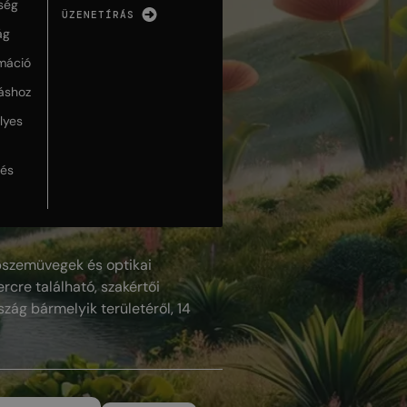
ség
ÜZENETÍRÁS
ág
máció
táshoz
lyes
lés
szemüvegek és optikai
rcre található, szakértői
szág bármelyik területéről, 14