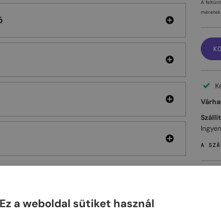
A feltün
méretek 
ó
K
K
Várhat
Szállí
Ingyen
A SZÁ
Ez a weboldal sütiket használ
ELHET