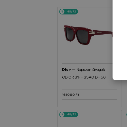
48/72
—
Dior
Napszemüvegek
CDIOR S1F - 35A0 D - 56
161 000 Ft
48/72