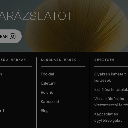
VARÁZSLATOT
RAM
ZERŰ MÁRKÁK
SUNGLASS MAGIC
SEGÍTSÉG
n
Főoldal
Gyakran ismételt
kérdések
Üzletünk
Szállítási feltételek
r
Rólunk
Visszaküldési és
Kapcsolat
visszatérítési felté
rd
Blog
Kapcsolat és
ügyfélszolgálat