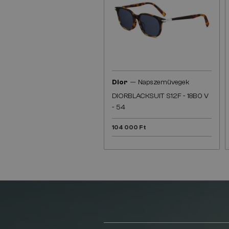
—
Dior
Napszemüvegek
DIORBLACKSUIT S12F - 18B0 V
- 54
104 000 Ft