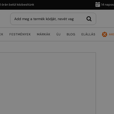
 belül kézbesítünk
14 napos viss
EK
FESTMÉNYEK
MÁRKÁK
ÚJ
BLOG
ELÁLLÁS
AK