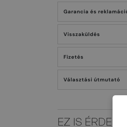
Garancia és reklamáci
Visszaküldés
Fizetés
Választási útmutató
EZ IS ÉRDEK