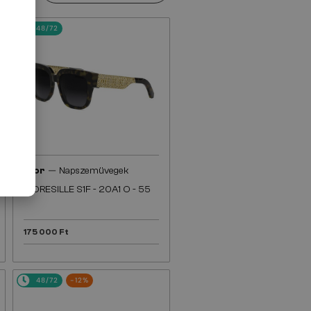
48/72
—
Dior
Napszemüvegek
DIORESILLE S1F - 20A1 O - 55
175 000 Ft
48/72
-12%