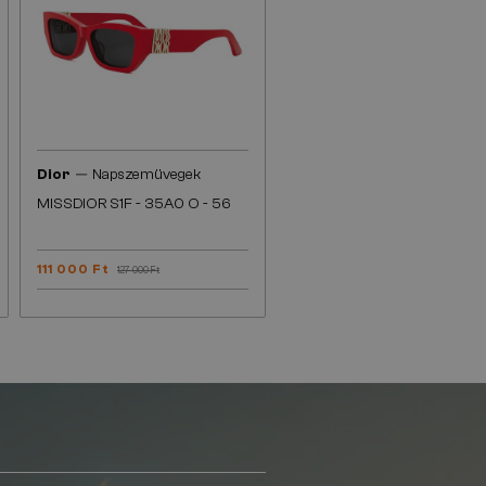
—
Dior
Napszemüvegek
MISSDIOR S1F - 35A0 O - 56
111 000 Ft
127 000 Ft