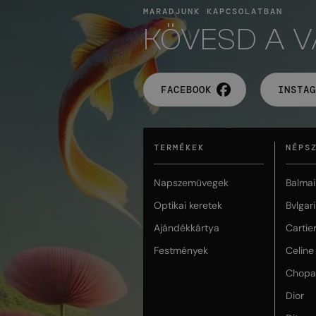
MARADJUNK KAPCSOLATBAN
KÖVESD A 
FACEBOOK
INSTAG
TERMÉKEK
NÉPS
Napszemüvegek
Balmai
Optikai keretek
Bvlgari
Ajándékkártya
Cartie
Festmények
Celine
Chopa
Dior