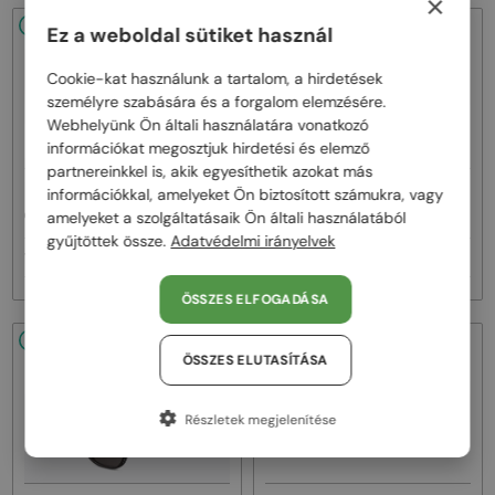
×
48/72
48/72
Ez a weboldal sütiket használ
Cookie-kat használunk a tartalom, a hirdetések
személyre szabására és a forgalom elemzésére.
Webhelyünk Ön általi használatára vonatkozó
információkat megosztjuk hirdetési és elemző
partnereinkkel is, akik egyesíthetik azokat más
—
—
információkkal, amelyeket Ön biztosított számukra, vagy
Dior
Napszemüvegek
Dior
Napszemüvegek
CDIOR S1F - 35A0 D - 56
DIORB23 S4I - 64A0 V - 56
amelyeket a szolgáltatásaik Ön általi használatából
gyűjtöttek össze.
Adatvédelmi irányelvek
160 000 Ft
145 000 Ft
ÖSSZES ELFOGADÁSA
48/72
48/72
ÖSSZES ELUTASÍTÁSA
Részletek megjelenítése