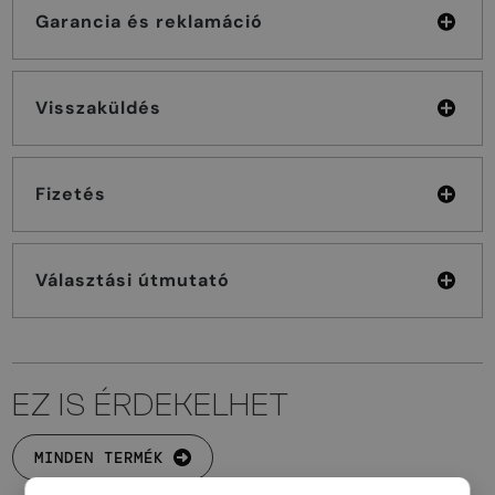
Garancia és reklamáció
Visszaküldés
Fizetés
Választási útmutató
EZ IS ÉRDEKELHET
MINDEN TERMÉK