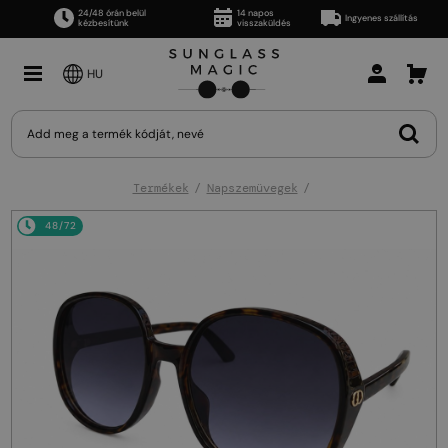
24/48 órán belül
14 napos
Ingyenes szállítás
kézbesítünk
visszaküldés
HU
Termékek
Napszemüvegek
48/72