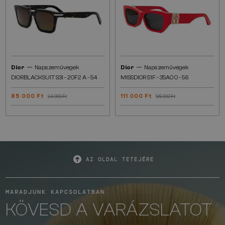
—
—
Dior
Napszemüvegek
Dior
Napszemüvegek
DIORBLACKSUIT S3I - 20F2 A - 54
MISSDIOR S1F - 35A0 O - 56
85 000 Ft
111 000 Ft
94 000 Ft
126 000 Ft
AZ OLDAL TETEJÉRE
MARADJUNK KAPCSOLATBAN
KÖVESD A VARÁZSLATOT