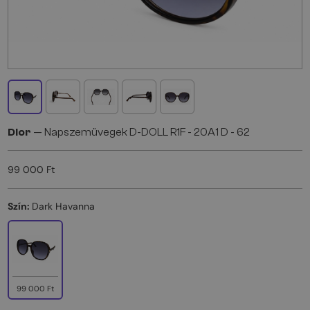
Dior
— Napszemüvegek D-DOLL R1F - 20A1 D - 62
99 000 Ft
Szín:
Dark Havanna
99 000 Ft