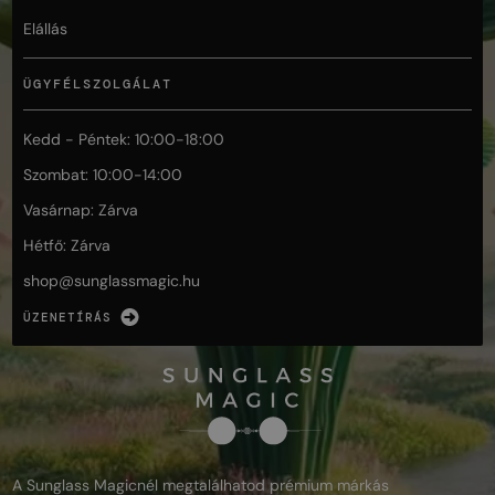
Elállás
ÜGYFÉLSZOLGÁLAT
Kedd - Péntek: 10:00-18:00
Szombat: 10:00-14:00
Vasárnap: Zárva
Hétfő: Zárva
shop@
sunglassmagic.hu
ÜZENETÍRÁS
A Sunglass Magicnél megtalálhatod prémium márkás