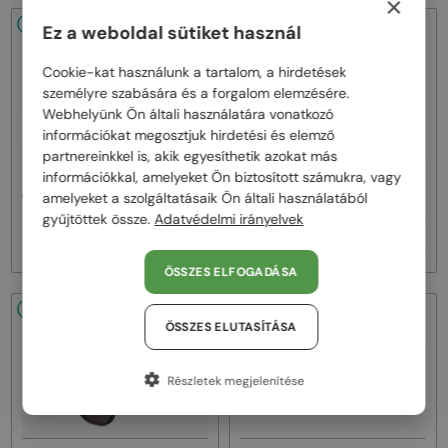
×
48/72
48/72
Ez a weboldal sütiket használ
Cookie-kat használunk a tartalom, a hirdetések
személyre szabására és a forgalom elemzésére.
Webhelyünk Ön általi használatára vonatkozó
információkat megosztjuk hirdetési és elemző
partnereinkkel is, akik egyesíthetik azokat más
—
—
információkkal, amelyeket Ön biztosított számukra, vagy
Dior
Napszemüvegek
Dior
Napszemüvegek
amelyeket a szolgáltatásaik Ön általi használatából
CDIOR S1F - 35A0 D - 56
DIORB23 S4I - 64A0 V - 56
gyűjtöttek össze.
Adatvédelmi irányelvek
161 000 Ft
145 000 Ft
ÖSSZES ELFOGADÁSA
48/72
48/72
ÖSSZES ELUTASÍTÁSA
Részletek megjelenítése