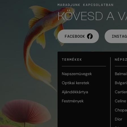
MARADJUNK KAPCSOLATBAN
KÖVESD A 
FACEBOOK
INSTAG
TERMÉKEK
NÉPS
Napszemüvegek
Balmai
Optikai keretek
Bvlgari
Ajándékkártya
Cartie
Festmények
Celine
Chopa
Dior