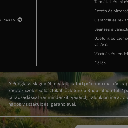
Termékek és minő
Fizetés és biztons
Garancia és rekla
S MÁRKA
Segítség a válasz
Üzletünk és szemé
vásárlás
Vásárlás és rende
Elállás
A Sunglass Magicnél megtalálhatod prémium márkás nap
keretek széles választékát. Üzletünk a Budai alagúttól 2 pe
tanácsadással vár mindenkit. Vásárolj nálunk online az or
napos visszaküldési garanciával.