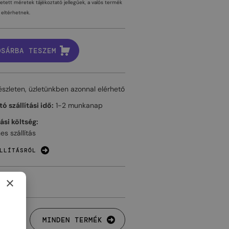
tetett méretek tájékoztató jellegűek, a valós termék
eltérhetnek.
OSÁRBA TESZEM
észleten, üzletünkben azonnal elérhető
ó szállítási idő:
1-2 munkanap
tási költség:
es szállítás
LLÍTÁSRÓL
×
MINDEN TERMÉK