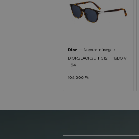
—
Dior
Napszemüvegek
DIORBLACKSUIT S12F - 18B0 V
- 54
104 000 Ft