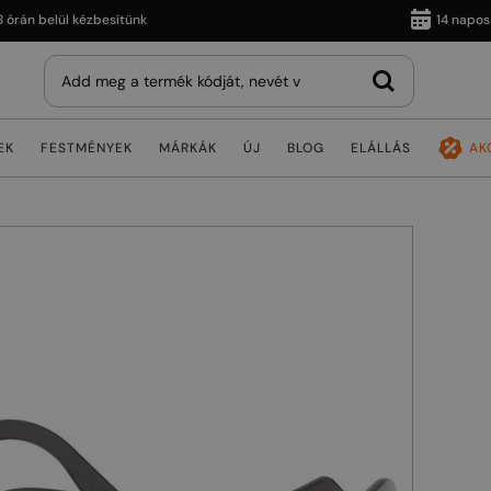
 belül kézbesítünk
14 napos viss
EK
FESTMÉNYEK
MÁRKÁK
ÚJ
BLOG
ELÁLLÁS
AK