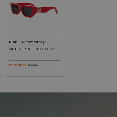
—
Dior
Napszemüvegek
MISSDIOR S1F - 35A0 O - 56
111 000 Ft
126 000 Ft