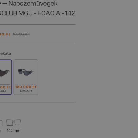
r
— Napszemüvegek
RCLUB M6U - F0A0 A - 142
00 Ft
160 000 Ft
Fekete
120 000 Ft
000 Ft
160 000 Ft
00 Ft
mm
142 mm