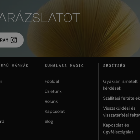
VARÁZSLATOT
RAM
ZERŰ MÁRKÁK
SUNGLASS MAGIC
SEGÍTSÉG
n
Főoldal
Gyakran ismételt
kérdések
Üzletünk
Szállítási feltételek
r
Rólunk
Visszaküldési és
Kapcsolat
visszatérítési felté
rd
Blog
Kapcsolat és
ügyfélszolgálat