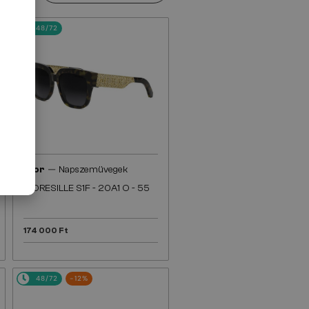
48/72
—
Dior
Napszemüvegek
DIORESILLE S1F - 20A1 O - 55
174 000 Ft
48/72
-12%