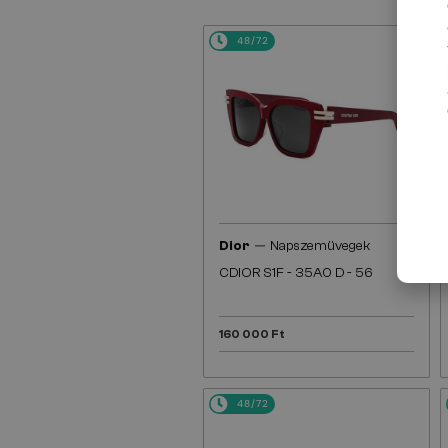
48/72
—
Dior
Napszemüvegek
CDIOR S1F - 35A0 D - 56
160 000 Ft
48/72