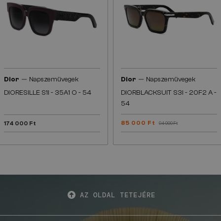
—
—
Dior
Napszemüvegek
Dior
Napszemüvegek
DIORESILLE S1I - 35A1 O - 54
DIORBLACKSUIT S3I - 20F2 A -
54
85 000 Ft
174 000 Ft
94 000 Ft
AZ OLDAL TETEJÉRE