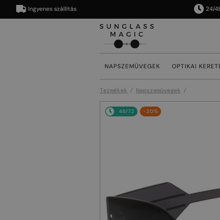
Ingyenes szállítás
24/48 órán
NAPSZEMÜVEGEK
OPTIKAI KERET
Termékek
Napszemüvegek
48/72
-20%