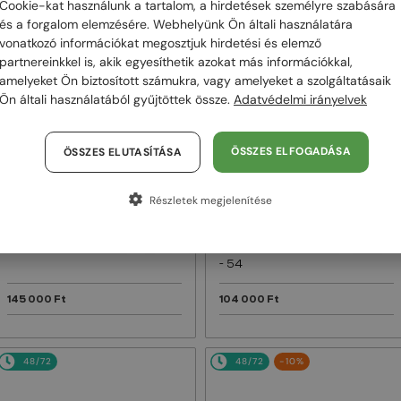
Cookie-kat használunk a tartalom, a hirdetések személyre szabására
és a forgalom elemzésére. Webhelyünk Ön általi használatára
48/72
48/72
vonatkozó információkat megosztjuk hirdetési és elemző
partnereinkkel is, akik egyesíthetik azokat más információkkal,
amelyeket Ön biztosított számukra, vagy amelyeket a szolgáltatásaik
Ön általi használatából gyűjtöttek össze.
Adatvédelmi irányelvek
ÖSSZES ELFOGADÁSA
ÖSSZES ELUTASÍTÁSA
Részletek megjelenítése
—
—
Dior
Napszemüvegek
Dior
Napszemüvegek
DIORB23 S4I - 64A0 V - 56
DIORBLACKSUIT S12F - 10A0 V
- 54
145 000 Ft
104 000 Ft
48/72
48/72
-10%