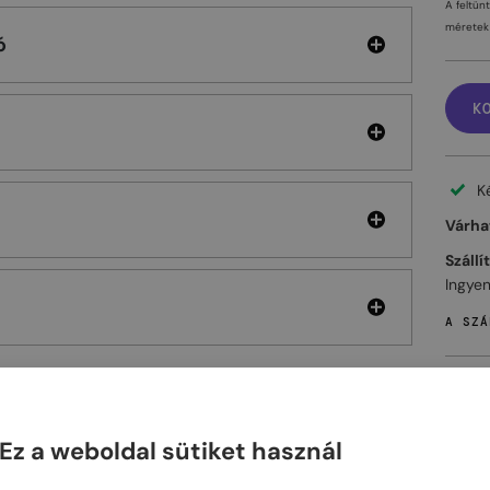
A feltün
méretek 
ó
K
K
Várhat
Szállí
Ingyen
A SZÁ
Ez a weboldal sütiket használ
ELHET