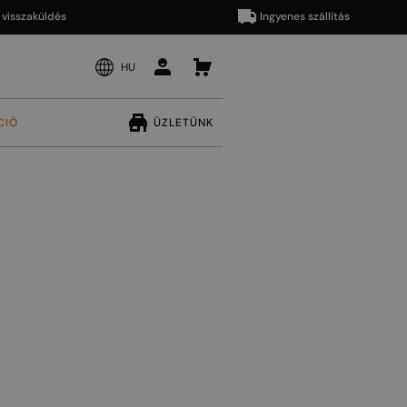
zaküldés
Ingyenes szállítás
HU
CIÓ
ÜZLETÜNK