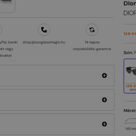
Dio
DIO
128 0
yPal, banki
shop@sunglassmagic.hu
14 napos
vét vagy
visszaküldési garancia
Szín:
átvétel
128 
160 0
Méret
145 