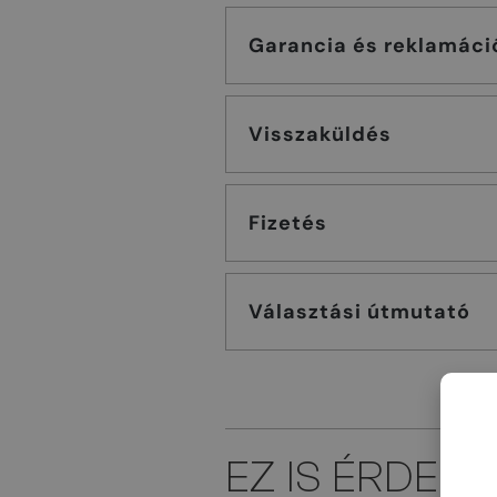
Garancia és reklamáci
Visszaküldés
Fizetés
Választási útmutató
EZ IS ÉRDEK