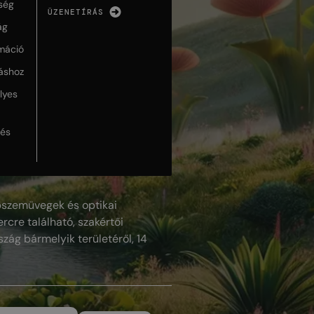
ség
ÜZENETÍRÁS
ág
máció
táshoz
lyes
lés
szemüvegek és optikai
rcre található, szakértői
szág bármelyik területéről, 14