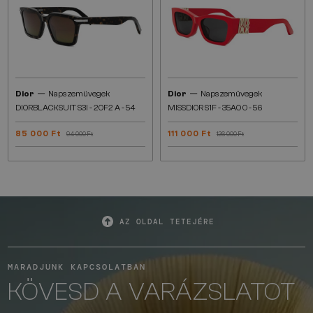
—
—
Dior
Napszemüvegek
Dior
Napszemüvegek
DIORBLACKSUIT S3I - 20F2 A - 54
MISSDIOR S1F - 35A0 O - 56
85 000 Ft
111 000 Ft
94 000 Ft
126 000 Ft
AZ OLDAL TETEJÉRE
MARADJUNK KAPCSOLATBAN
KÖVESD A VARÁZSLATOT