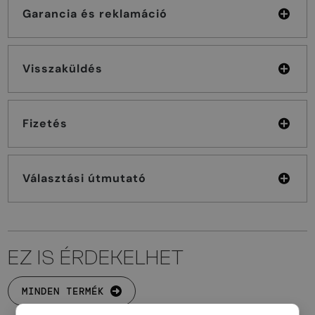
Garancia és reklamáció
Visszaküldés
Fizetés
Választási útmutató
EZ IS ÉRDEKELHET
MINDEN TERMÉK