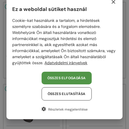
×
48/72
48/72
Ez a weboldal sütiket használ
Cookie-kat használunk a tartalom, a hirdetések
személyre szabására és a forgalom elemzésére.
Webhelyünk Ön általi használatára vonatkozó
információkat megosztjuk hirdetési és elemző
partnereinkkel is, akik egyesíthetik azokat más
—
—
információkkal, amelyeket Ön biztosított számukra, vagy
Dior
Napszemüvegek
Dior
Napszemüvegek
CDIOR S1F - 35A0 D - 56
DIORB23 S4I - 64A0 V - 56
amelyeket a szolgáltatásaik Ön általi használatából
gyűjtöttek össze.
Adatvédelmi irányelvek
160 000 Ft
145 000 Ft
ÖSSZES ELFOGADÁSA
48/72
48/72
ÖSSZES ELUTASÍTÁSA
Részletek megjelenítése