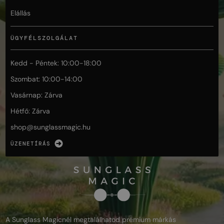
Elállás
ÜGYFÉLSZOLGÁLAT
Kedd - Péntek: 10:00-18:00
Szombat: 10:00-14:00
Vasárnap: Zárva
Hétfő: Zárva
shop@
sunglassmagic.hu
ÜZENETÍRÁS
A Sunglass Magicnél megtalálhatod prémium márkás