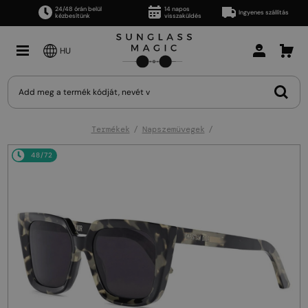
24/48 órán belül
14 napos
Ingyenes szállítás
kézbesítünk
visszaküldés
HU
Termékek
Napszemüvegek
48/72