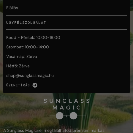
Elállás
ÜGYFÉLSZOLGÁLAT
Kedd - Péntek: 10:00-18:00
Szombat: 10:00-14:00
Vasárnap: Zárva
Hétfő: Zárva
shop@
sunglassmagic.hu
ÜZENETÍRÁS
A Sunglass Magicnél megtalálhatod prémium márkás