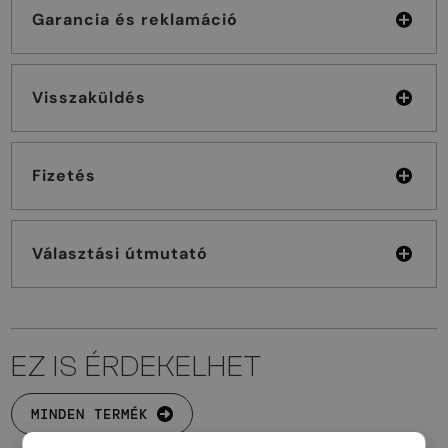
Garancia és reklamáció
Visszaküldés
Fizetés
Választási útmutató
EZ IS ÉRDEKELHET
MINDEN TERMÉK