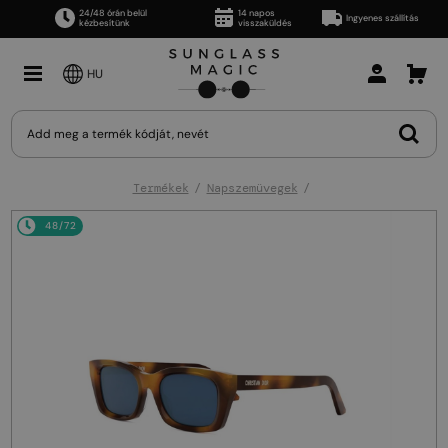
24/48 órán belül
14 napos
Ingyenes szállítás
kézbesítünk
visszaküldés
HU
Termékek
Napszemüvegek
48/72