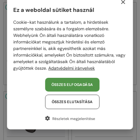
×
48/72
48/72
Ez a weboldal sütiket használ
Cookie-kat használunk a tartalom, a hirdetések
személyre szabására és a forgalom elemzésére.
Webhelyünk Ön általi használatára vonatkozó
információkat megosztjuk hirdetési és elemző
partnereinkkel is, akik egyesíthetik azokat más
—
—
információkkal, amelyeket Ön biztosított számukra, vagy
Dior
Napszemüvegek
Dior
Napszemüvegek
CDIOR S1F - 35A0 D - 56
DIORB23 S4I - 64A0 V - 56
amelyeket a szolgáltatásaik Ön általi használatából
gyűjtöttek össze.
Adatvédelmi irányelvek
161 000 Ft
145 000 Ft
ÖSSZES ELFOGADÁSA
48/72
48/72
ÖSSZES ELUTASÍTÁSA
Részletek megjelenítése