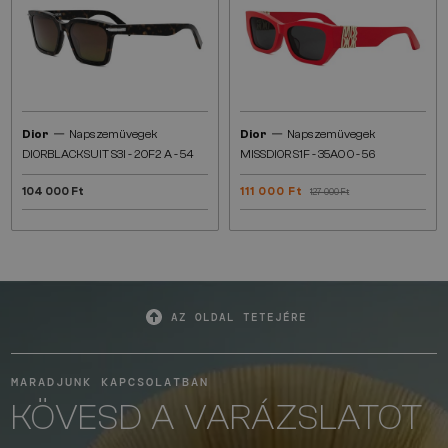
—
—
Dior
Napszemüvegek
Dior
Napszemüvegek
DIORBLACKSUIT S3I - 20F2 A - 54
MISSDIOR S1F - 35A0 O - 56
104 000 Ft
111 000 Ft
127 000 Ft
AZ OLDAL TETEJÉRE
MARADJUNK KAPCSOLATBAN
KÖVESD A VARÁZSLATOT