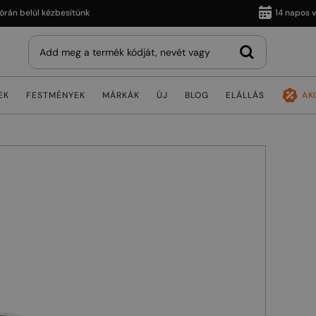
belül kézbesítünk
14 napos vissz
EK
FESTMÉNYEK
MÁRKÁK
ÚJ
BLOG
ELÁLLÁS
AK