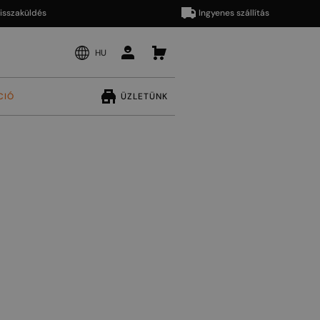
aküldés
Ingyenes szállítás
HU
CIÓ
ÜZLETÜNK