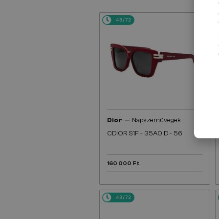
48/72
—
Dior
Napszemüvegek
CDIOR S1F - 35A0 D - 56
160 000 Ft
48/72