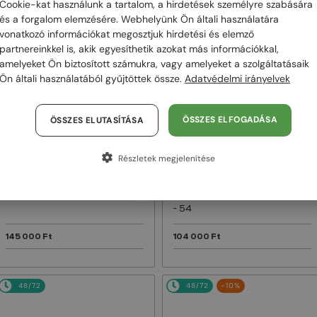
Cookie-kat használunk a tartalom, a hirdetések személyre szabására
és a forgalom elemzésére. Webhelyünk Ön általi használatára
48/72
48/72
vonatkozó információkat megosztjuk hirdetési és elemző
partnereinkkel is, akik egyesíthetik azokat más információkkal,
amelyeket Ön biztosított számukra, vagy amelyeket a szolgáltatásaik
Ön általi használatából gyűjtöttek össze.
Adatvédelmi irányelvek
ÖSSZES ELFOGADÁSA
ÖSSZES ELUTASÍTÁSA
Részletek megjelenítése
—
—
Dior
Napszemüvegek
Dior
Napszemüvegek
DIORB23 S4I - 64A0 V - 56
DIORBLACKSUIT S12F - 10A0 V
- 54
145 000 Ft
104 000 Ft
48/72
48/72
-10%