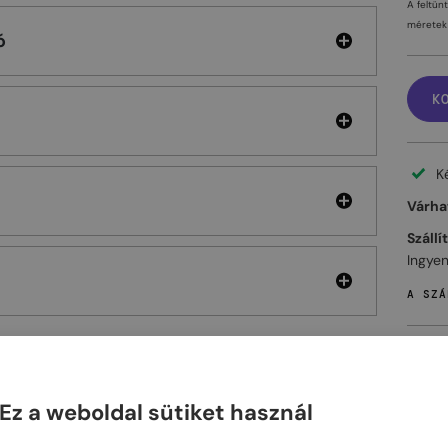
A feltün
méretek 
ó
K
K
Várhat
Szállí
Ingyen
A SZÁ
Ez a weboldal sütiket használ
ELHET