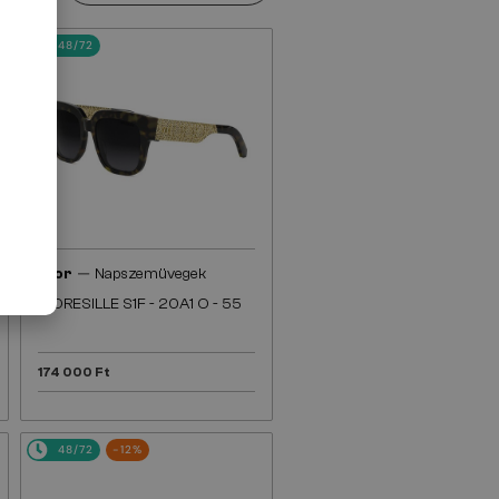
48/72
—
Dior
Napszemüvegek
DIORESILLE S1F - 20A1 O - 55
174 000 Ft
48/72
-12%