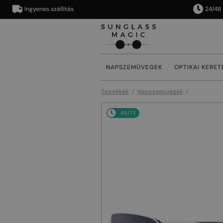
Ingyenes szállítás
24/48 órán 
NAPSZEMÜVEGEK
OPTIKAI KERET
Termékek
Napszemüvegek
48/72