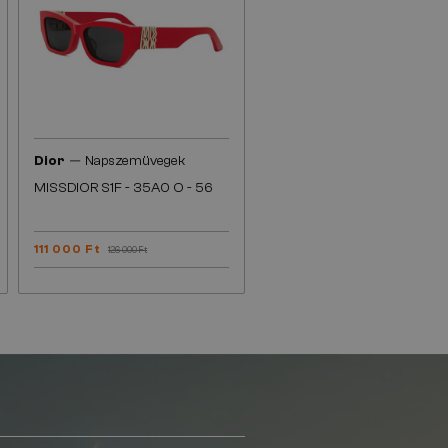
—
Dior
Napszemüvegek
MISSDIOR S1F - 35A0 O - 56
111 000 Ft
126 000 Ft