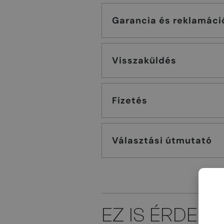
Garancia és reklamáci
Visszaküldés
Fizetés
Választási útmutató
EZ IS ÉRDEK