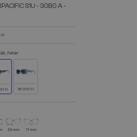
PACIFIC S1U - 30B0 A -
 Ft
Kék, Fehér
118 000 Ft
00 Ft
mm
53 mm
17 mm