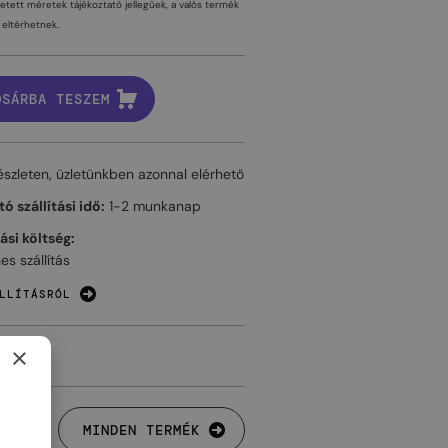
tetett méretek tájékoztató jellegűek, a valós termék
eltérhetnek.
OSÁRBA TESZEM
észleten, üzletünkben azonnal elérhető
ó szállítási idő:
1-2 munkanap
tási költség:
es szállítás
LLÍTÁSRÓL
×
MINDEN TERMÉK