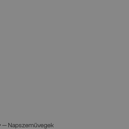
r
— Napszemüvegek