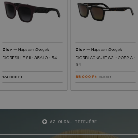
—
—
Dior
Napszemüvegek
Dior
Napszemüvegek
DIORESILLE S1I - 35A1 O - 54
DIORBLACKSUIT S3I - 20F2 A -
54
85 000 Ft
174 000 Ft
94 000 Ft
AZ OLDAL TETEJÉRE