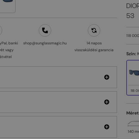
DIOR
53
118 000
yPal, banki
shop@sunglassmagic.hu
14 napos
vét vagy
visszaküldési garancia
Szín:
átvétel
118 0
Méret
140 