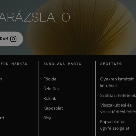
VARÁZSLATOT
RAM
ZERŰ MÁRKÁK
SUNGLASS MAGIC
SEGÍTSÉG
n
Főoldal
Gyakran ismételt
kérdések
Üzletünk
Szállítási feltételek
r
Rólunk
Visszaküldési és
Kapcsolat
visszatérítési felté
rd
Blog
Kapcsolat és
ügyfélszolgálat