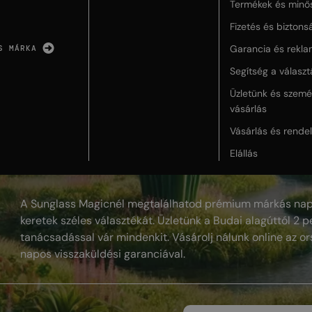
Termékek és minő
Fizetés és biztons
Garancia és rekla
S MÁRKA
Segítség a válasz
Üzletünk és szemé
vásárlás
Vásárlás és rende
Elállás
A Sunglass Magicnél megtalálhatod prémium márkás nap
keretek széles választékát. Üzletünk a Budai alagúttól 2 pe
tanácsadással vár mindenkit. Vásárolj nálunk online az or
napos visszaküldési garanciával.