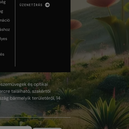
ség
ÜZENETÍRÁS
ág
máció
táshoz
lyes
lés
szemüvegek és optikai
rcre található, szakértői
szág bármelyik területéről, 14