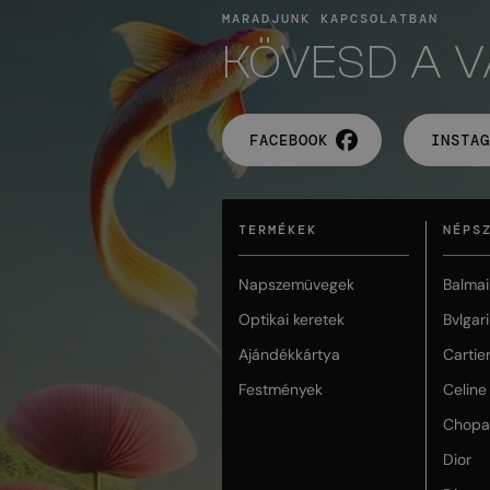
MARADJUNK KAPCSOLATBAN
KÖVESD A 
FACEBOOK
INSTAG
TERMÉKEK
NÉPS
Napszemüvegek
Balmai
Optikai keretek
Bvlgari
Ajándékkártya
Cartie
Festmények
Celine
Chopa
Dior