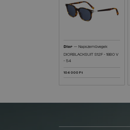
—
Dior
Napszemüvegek
DIORBLACKSUIT S12F - 18B0 V
- 54
104 000 Ft