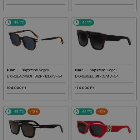
48/72
48/72
—
—
Dior
Napszemüvegek
Dior
Napszemüvegek
DIORBLACKSUIT S12F - 18B0 V - 54
DIORESILLE S1I - 35A1 O - 54
104 000 Ft
174 000 Ft
48/72
-10%
48/72
-12%