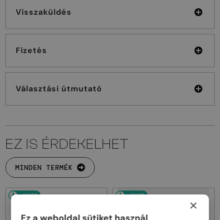
Visszaküldés
Fizetés
Választási útmutató
EZ IS ÉRDEKELHET
MINDEN TERMÉK
48/72
48/72
×
Ez a weboldal sütiket használ