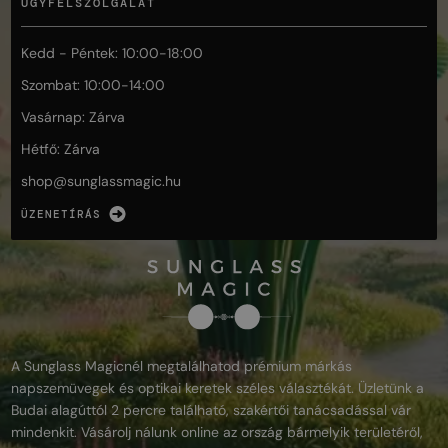
ÜGYFÉLSZOLGÁLAT
Kedd - Péntek: 10:00-18:00
Szombat: 10:00-14:00
Vasárnap: Zárva
Hétfő: Zárva
shop@
sunglassmagic.hu
ÜZENETÍRÁS
A Sunglass Magicnél megtalálhatod prémium márkás
napszemüvegek és optikai keretek széles választékát. Üzletünk a
Budai alagúttól 2 percre található, szakértői tanácsadással vár
mindenkit. Vásárolj nálunk online az ország bármelyik területéről,