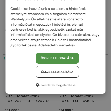
Cookie-kat használunk a tartalom, a hirdetések
személyre szabására és a forgalom elemzésére.
Webhelyünk Ön általi használatára vonatkozó
információkat megosztjuk hirdetési és elemző
—
—
Dior
Napszemüvegek
Dior
Napszemüvegek
partnereinkkel is, akik egyesíthetik azokat más
CDIOR S1F - 35A0 D - 56
DIORB23 S4I - 64A0 V - 56
információkkal, amelyeket Ön biztosított számukra, vagy
amelyeket a szolgáltatásaik Ön általi használatából
160 000 Ft
145 000 Ft
gyűjtöttek össze.
Adatvédelmi irányelvek
ÖSSZES ELFOGADÁSA
48/72
48/72
ÖSSZES ELUTASÍTÁSA
Részletek megjelenítése
—
—
Dior
Napszemüvegek
Dior
Napszemüvegek
DIORBLACKSUIT S12F - 10A0 V - 54
DIORESILLE S1F - 20A1 O - 55
104 000 Ft
174 000 Ft