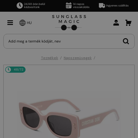
24/48 órán belül
14 napos
Ingyenes szállítás
kézbesítünk
visszaküldés
HU
Termékek
Napszemüvegek
48/72