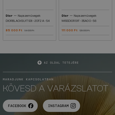
—
—
Dior
Napszemüvegek
Dior
Napszemüvegek
DIORBLACKSUIT S3I - 20F2 A - 54
MISSDIOR S1F - 35A0 O - 56
85 000 Ft
111 000 Ft
94 000 Ft
126 000 Ft
AZ OLDAL TETEJÉRE
MARADJUNK KAPCSOLATBAN
KÖVESD A VARÁZSLATOT
FACEBOOK
INSTAGRAM